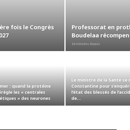
ière fois le Congrès
Professorat en proth
027
Boudelaa récompens
16 minutes depuis
Le ministre de la Santé se 
imer : quand la protéine
Constantine pour s’enquér
règle les « centrales
l’état des blessés de l’acci
étiques » des neurones
de…