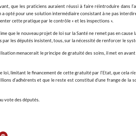
t, que les praticiens auraient réussi à faire réintroduire dans l
 opté pour une solution intermédiaire consistant à ne pas interdire cel
nter cette pratique par le contrôle « et les inspections ».
stime que le nouveau projet de loi sur la Santé ne remet pas en caus
ar les députés insistent, tous, sur la nécessité de renforcer le syst
isation menacerait le principe de gratuité des soins, il met en avant 
 loi, limitant le financement de cette gratuité par l’Etat, que cela n’
ions d’adhérents et que le reste est constitué d’une frange de la soci
u vote des députés.