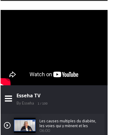
Esseha TV
By Esseha
1
/ 100
Les causes multiples du diabète,
les voies qui y mènent et les
facteurs qui l'aggravent.
06:00