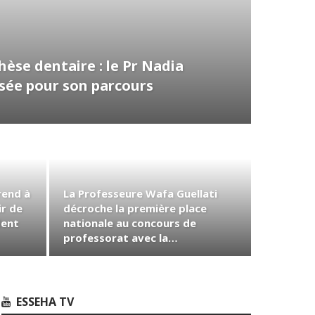
èse dentaire : le Pr Nadia
ée pour son parcours
rend à
La Professeure Wafa Guellati
ir de
décroche la première place
dent
nationale au concours de
professorat avec la…
ESSEHA TV