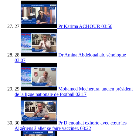
27
Pr Karima ACHOUR
03:56
28
Dr Amina Abdelouahab, sènologue
03:07
29
Mohamed Mecherara, ancien président
de la ligue nationale de football
02:17
30
Pr Djenouhat exhorte avec cœur les
Algériens à aller se faire vacciner.
03:22