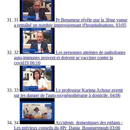
31
Pr Benameur révèle que la 3ème vague
a entraîné un nombre impressionnant d'hospitalisations.
03:05
32
Les personnes atteintes de pathologies
auto-immunes peuvent et doivent se vacciner contre la
covid19
06:10
33
Le professeur Karima Achour avertit
sur les danger de l'auto-oxygénothérapie à domicile.
04:06
34
Accidents_domestiques des enfants :
Les précieux conseils du #Pr_Dania_Bouguermouh
03:06