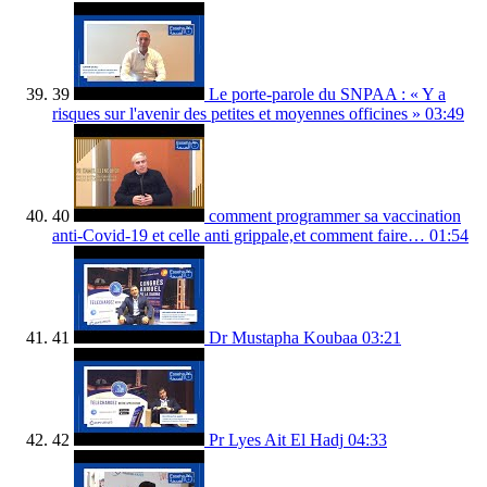
39
Le porte-parole du SNPAA : « Y a
risques sur l'avenir des petites et moyennes officines »
03:49
40
comment programmer sa vaccination
anti-Covid-19 et celle anti grippale,et comment faire…
01:54
41
Dr Mustapha Koubaa
03:21
42
Pr Lyes Ait El Hadj
04:33