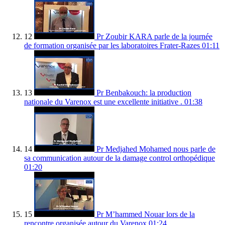
12
Pr Zoubir KARA parle de la journée
de formation organisée par les laboratoires Frater-Razes
01:11
13
Pr Benbakouch: la production
nationale du Varenox est une excellente initiative .
01:38
14
Pr Medjahed Mohamed nous parle de
sa communication autour de la damage control orthopédique
01:20
15
Pr M’hammed Nouar lors de la
rencontre organisée autour du Varenox
01:24