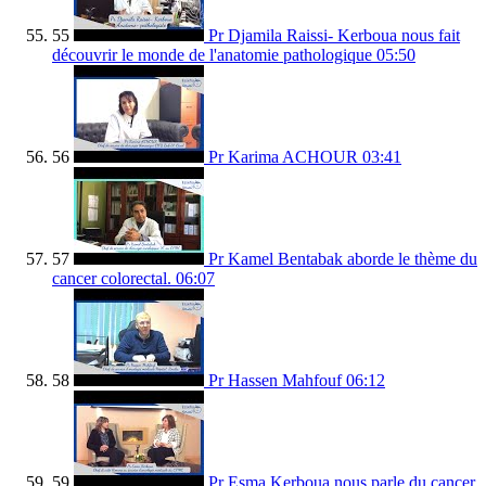
55
Pr Djamila Raissi- Kerboua nous fait
découvrir le monde de l'anatomie pathologique
05:50
56
Pr Karima ACHOUR
03:41
57
Pr Kamel Bentabak aborde le thème du
cancer colorectal.
06:07
58
Pr Hassen Mahfouf
06:12
59
Pr Esma Kerboua nous parle du cancer