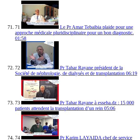
71
Le Pr Amar Tebaibia plaide pour une
approche médicale pluridisciplinaire pour un bon diagnostic.
01:58
72
Pr Tahar Rayane président de la
Société de néphrologie, de dialysés et de transplantation
06:19
73
Pr Tahar Rayane à esseha.dz : 15 000
patients attendent la transplantation d’un rein
05:06
74
Pr Karim LAYAIDA chef de service