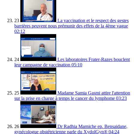
23
La vaccination et le respect des gestes
barrières peuvent nous prémunir des effets de la 4ème vague
02:12
24
Les laboratoires Frater-Razes bouclent
leur campagne de vaccination
05:10
25
Madame Samia Gasmi attire l'attention
sur la prise en charge à temps le cancer du lymphome
03:23
26
Dr Radhia Marniche ep. Bensaidane,
gynécologue obstétricienne parle du XydolGyn®
04:24