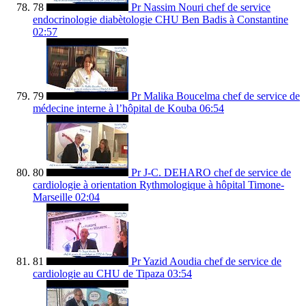
78
Pr Nassim Nouri chef de service
endocrinologie diabètologie CHU Ben Badis à Constantine
02:57
79
Pr Malika Boucelma chef de service de
médecine interne à l’hôpital de Kouba
06:54
80
Pr J-C. DEHARO chef de service de
cardiologie à orientation Rythmologique à hôpital Timone-
Marseille
02:04
81
Pr Yazid Aoudia chef de service de
cardiologie au CHU de Tipaza
03:54