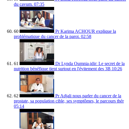
du cavum.
07:35
60
Pr Karima ACHOUR explique la
problématique du cancer de la paroi.
02:58
61
Dr Lynda Oumnia-idir: Le secret de la
nutrition bénéfique tient surtout en l'évitement des 3B
10:26
62
Pr Adjali nous parler du cancer de la
prostate, sa population cible, ses symptômes, le parcours thér
05:14