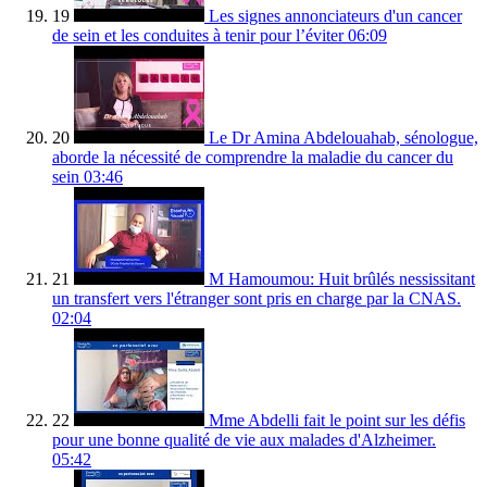
19
Les signes annonciateurs d'un cancer
de sein et les conduites à tenir pour l’éviter
06:09
20
Le Dr Amina Abdelouahab, sénologue,
aborde la nécessité de comprendre la maladie du cancer du
sein
03:46
21
M Hamoumou: Huit brûlés nessissitant
un transfert vers l'étranger sont pris en charge par la CNAS.
02:04
22
Mme Abdelli fait le point sur les défis
pour une bonne qualité de vie aux malades d'Alzheimer.
05:42