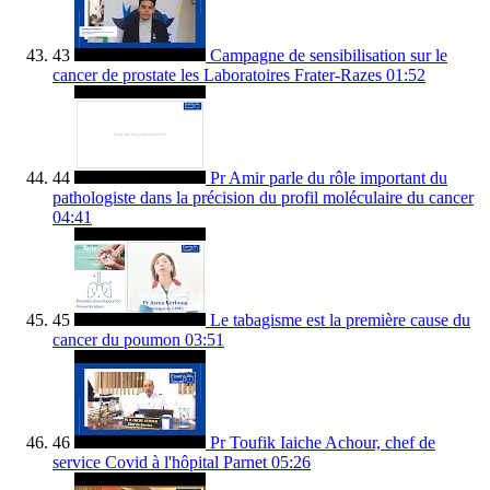
43
Campagne de sensibilisation sur le
cancer de prostate les Laboratoires Frater-Razes
01:52
44
Pr Amir parle du rôle important du
pathologiste dans la précision du profil moléculaire du cancer
04:41
45
Le tabagisme est la première cause du
cancer du poumon
03:51
46
Pr Toufik Iaiche Achour, chef de
service Covid à l'hôpital Parnet
05:26