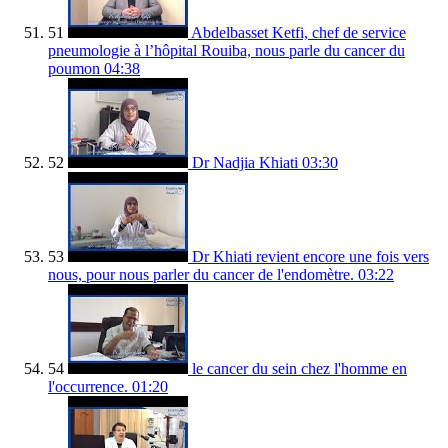
51
Abdelbasset Ketfi, chef de service
pneumologie à l’hôpital Rouiba, nous parle du cancer du
poumon
04:38
52
Dr Nadjia Khiati
03:30
53
Dr Khiati revient encore une fois vers
nous, pour nous parler du cancer de l'endomètre.
03:22
54
le cancer du sein chez l'homme en
l'occurrence.
01:20