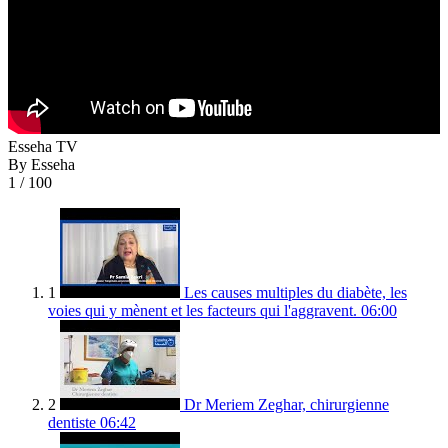
Esseha TV
By Esseha
1
/ 100
1
Les causes multiples du diabète, les
voies qui y mènent et les facteurs qui l'aggravent.
06:00
2
Dr Meriem Zeghar, chirurgienne
dentiste
06:42