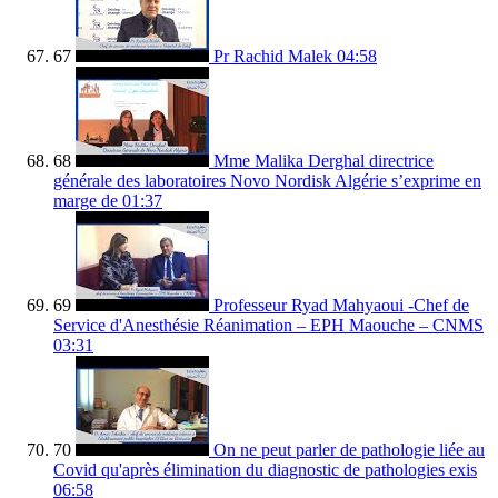
67
Pr Rachid Malek
04:58
68
Mme Malika Derghal directrice
générale des laboratoires Novo Nordisk Algérie s’exprime en
marge de
01:37
69
Professeur Ryad Mahyaoui -Chef de
Service d'Anesthésie Réanimation – EPH Maouche – CNMS
03:31
70
On ne peut parler de pathologie liée au
Covid qu'après élimination du diagnostic de pathologies exis
06:58