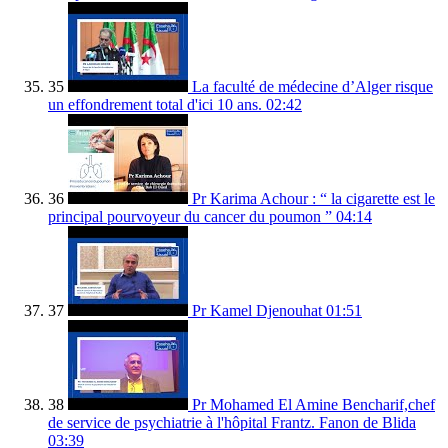
35
La faculté de médecine d’Alger risque
un effondrement total d'ici 10 ans.
02:42
36
Pr Karima Achour : “ la cigarette est le
principal pourvoyeur du cancer du poumon ”
04:14
37
Pr Kamel Djenouhat
01:51
38
Pr Mohamed El Amine Bencharif,chef
de service de psychiatrie à l'hôpital Frantz. Fanon de Blida
03:39