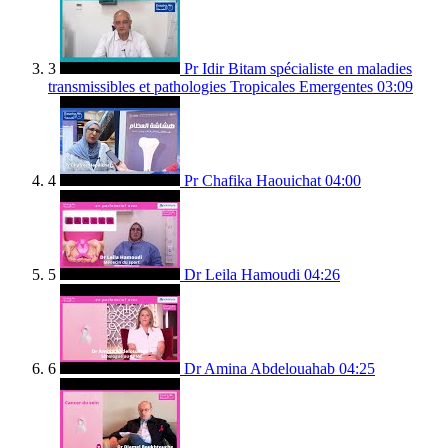
3
Pr Idir Bitam spécialiste en maladies
transmissibles et pathologies Tropicales Emergentes
03:09
4
Pr Chafika Haouichat
04:00
5
Dr Leila Hamoudi
04:26
6
Dr Amina Abdelouahab
04:25