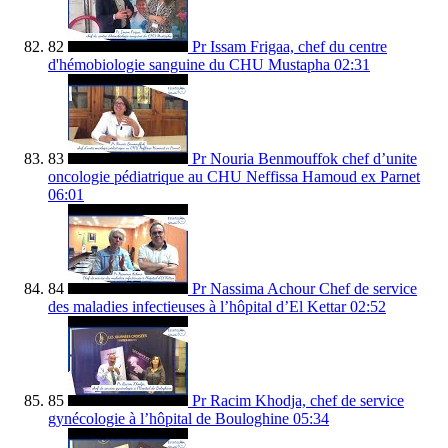
82
Pr Issam Frigaa, chef du centre
d'hémobiologie sanguine du CHU Mustapha
02:31
83
Pr Nouria Benmouffok chef d’unite
oncologie pédiatrique au CHU Neffissa Hamoud ex Parnet
06:01
84
Pr Nassima Achour Chef de service
des maladies infectieuses à l’hôpital d’El Kettar
02:52
85
Pr Racim Khodja, chef de service
gynécologie à l’hôpital de Bouloghine
05:34