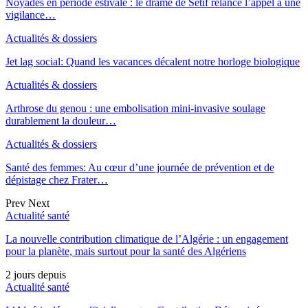
Noyades en période estivale : le drame de Sétif relance l’appel à une
vigilance…
Actualités & dossiers
Jet lag social: Quand les vacances décalent notre horloge biologique
Actualités & dossiers
Arthrose du genou : une embolisation mini-invasive soulage
durablement la douleur…
Actualités & dossiers
Santé des femmes: Au cœur d’une journée de prévention et de
dépistage chez Frater…
Prev
Next
Actualité santé
La nouvelle contribution climatique de l’Algérie : un engagement
pour la planète, mais surtout pour la santé des Algériens
2 jours depuis
Actualité santé