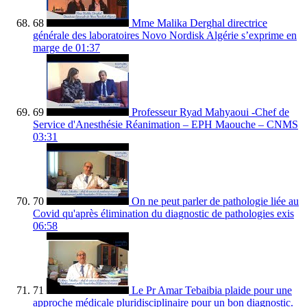
68
Mme Malika Derghal directrice
générale des laboratoires Novo Nordisk Algérie s’exprime en
marge de
01:37
69
Professeur Ryad Mahyaoui -Chef de
Service d'Anesthésie Réanimation – EPH Maouche – CNMS
03:31
70
On ne peut parler de pathologie liée au
Covid qu'après élimination du diagnostic de pathologies exis
06:58
71
Le Pr Amar Tebaibia plaide pour une
approche médicale pluridisciplinaire pour un bon diagnostic.