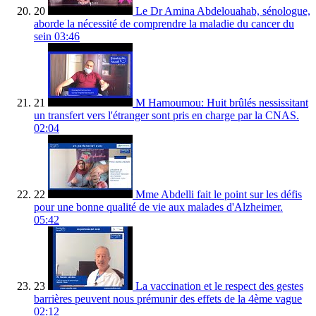
20
Le Dr Amina Abdelouahab, sénologue,
aborde la nécessité de comprendre la maladie du cancer du
sein
03:46
21
M Hamoumou: Huit brûlés nessissitant
un transfert vers l'étranger sont pris en charge par la CNAS.
02:04
22
Mme Abdelli fait le point sur les défis
pour une bonne qualité de vie aux malades d'Alzheimer.
05:42
23
La vaccination et le respect des gestes
barrières peuvent nous prémunir des effets de la 4ème vague
02:12