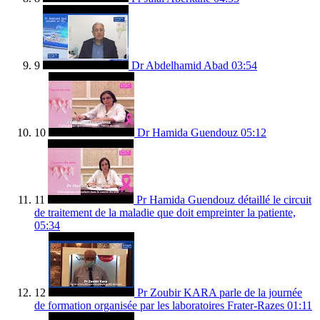
9
Dr Abdelhamid Abad
03:54
10
Dr Hamida Guendouz
05:12
11
Pr Hamida Guendouz détaillé le circuit
de traitement de la maladie que doit empreinter la patiente,
05:34
12
Pr Zoubir KARA parle de la journée
de formation organisée par les laboratoires Frater-Razes
01:11