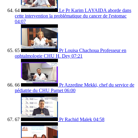
64
Le Pr Karim LAYAIDA aborde dans
cette intervention la problématique du cancer de l'estomac
04:07
65
Pr Louisa Chachoua Professeur en
ophtalmologie CHU H. Dey
07:21
66
Pr Azzedine Mekki, chef du service de
pédiatrie du CHU Parnet
06:00
67
Pr Rachid Malek
04:58