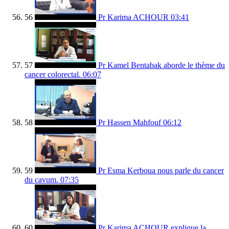
56
Pr Karima ACHOUR
03:41
57
Pr Kamel Bentabak aborde le thème du
cancer colorectal.
06:07
58
Pr Hassen Mahfouf
06:12
59
Pr Esma Kerboua nous parle du cancer
du cavum.
07:35
60
Pr Karima ACHOUR explique la