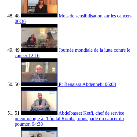
48
Mois de sensibilisation sur les cancers
00:36
49
Journée mondiale de la lutte contre le
cancer
12:16
50
Pr Benaissa Abdennebi
06:03
51
Abdelbasset Ketfi, chef de service
pneumologie à l’hôpital Rouiba, nous parle du cancer du
poumon
04:38