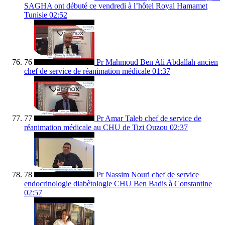
SAGHA ont débuté ce vendredi à l’hôtel Royal Hamamet
Tunisie
02:52
76
Pr Mahmoud Ben Ali Abdallah ancien
chef de service de réanimation médicale
01:37
77
Pr Amar Taleb chef de service de
réanimation médicale au CHU de Tizi Ouzou
02:37
78
Pr Nassim Nouri chef de service
endocrinologie diabètologie CHU Ben Badis à Constantine
02:57