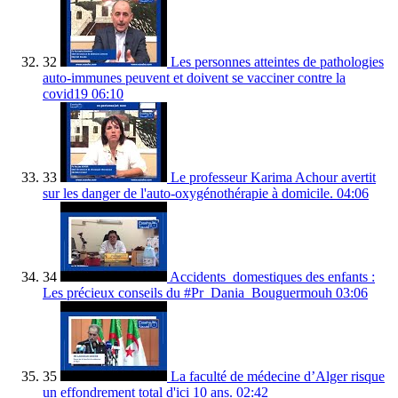
32
Les personnes atteintes de pathologies
auto-immunes peuvent et doivent se vacciner contre la
covid19
06:10
33
Le professeur Karima Achour avertit
sur les danger de l'auto-oxygénothérapie à domicile.
04:06
34
Accidents_domestiques des enfants :
Les précieux conseils du #Pr_Dania_Bouguermouh
03:06
35
La faculté de médecine d’Alger risque
un effondrement total d'ici 10 ans.
02:42