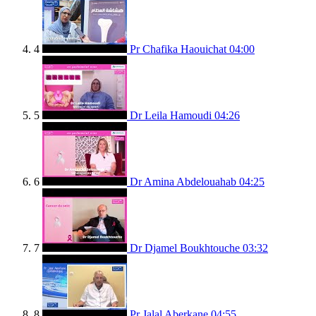
4
Pr Chafika Haouichat
04:00
5
Dr Leila Hamoudi
04:26
6
Dr Amina Abdelouahab
04:25
7
Dr Djamel Boukhtouche
03:32
8
Pr Jalal Aberkane
04:55