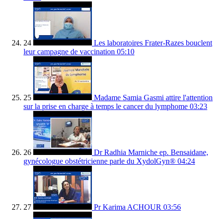
24
Les laboratoires Frater-Razes bouclent
leur campagne de vaccination
05:10
25
Madame Samia Gasmi attire l'attention
sur la prise en charge à temps le cancer du lymphome
03:23
26
Dr Radhia Marniche ep. Bensaidane,
gynécologue obstétricienne parle du XydolGyn®
04:24
27
Pr Karima ACHOUR
03:56