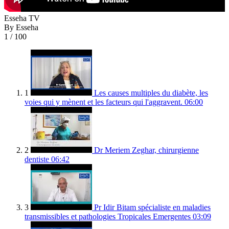
Esseha TV
By Esseha
1
/ 100
1
Les causes multiples du diabète, les
voies qui y mènent et les facteurs qui l'aggravent.
06:00
2
Dr Meriem Zeghar, chirurgienne
dentiste
06:42
3
Pr Idir Bitam spécialiste en maladies
transmissibles et pathologies Tropicales Emergentes
03:09