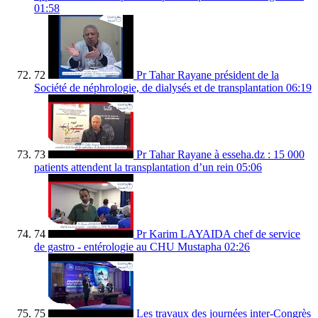
01:58
72
Pr Tahar Rayane président de la
Société de néphrologie, de dialysés et de transplantation
06:19
73
Pr Tahar Rayane à esseha.dz : 15 000
patients attendent la transplantation d’un rein
05:06
74
Pr Karim LAYAIDA chef de service
de gastro - entérologie au CHU Mustapha
02:26
75
Les travaux des journées inter-Congrès