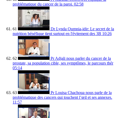
problématique du cancer de la paroi.
02:58
61
Dr Lynda Oumnia-idir: Le secret de la
nutrition bénéfique tient surtout en l'évitement des 3B
10:26
62
Pr Adjali nous parler du cancer de la
prostate, sa population cible, ses symptômes, le parcours thér
05:14
63
Pr Louisa Chachoua nous parle de la
problématique des cancers qui touchent l’œil et ses annexes.
11:57