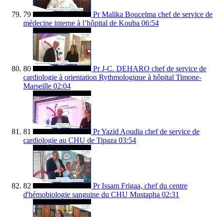
79
Pr Malika Boucelma chef de service de
médecine interne à l’hôpital de Kouba
06:54
80
Pr J-C. DEHARO chef de service de
cardiologie à orientation Rythmologique à hôpital Timone-
Marseille
02:04
81
Pr Yazid Aoudia chef de service de
cardiologie au CHU de Tipaza
03:54
82
Pr Issam Frigaa, chef du centre
d'hémobiologie sanguine du CHU Mustapha
02:31