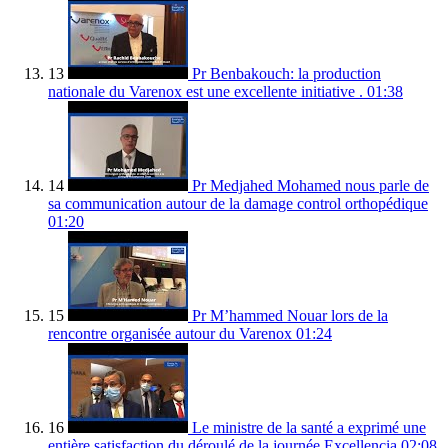
13
Pr Benbakouch: la production
nationale du Varenox est une excellente initiative .
01:38
14
Pr Medjahed Mohamed nous parle de
sa communication autour de la damage control orthopédique
01:20
15
Pr M’hammed Nouar lors de la
rencontre organisée autour du Varenox
01:24
16
Le ministre de la santé a exprimé une
entière satisfaction du déroulé de la journée Excellencia
02:08