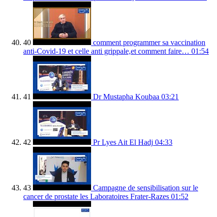
40
comment programmer sa vaccination
anti-Covid-19 et celle anti grippale,et comment faire…
01:54
41
Dr Mustapha Koubaa
03:21
42
Pr Lyes Ait El Hadj
04:33
43
Campagne de sensibilisation sur le
cancer de prostate les Laboratoires Frater-Razes
01:52