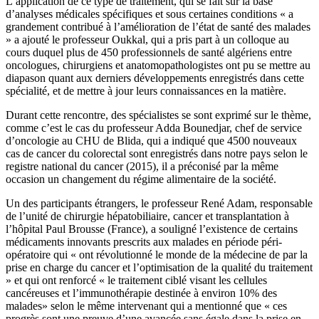
L’application de ce type de traitement, qui se fait sur la base
d’analyses médicales spécifiques et sous certaines conditions « a
grandement contribué à l’amélioration de l’état de santé des malades
» a ajouté le professeur Oukkal, qui a pris part à un colloque au
cours duquel plus de 450 professionnels de santé algériens entre
oncologues, chirurgiens et anatomopathologistes ont pu se mettre au
diapason quant aux derniers développements enregistrés dans cette
spécialité, et de mettre à jour leurs connaissances en la matière.
Durant cette rencontre, des spécialistes se sont exprimé sur le thème,
comme c’est le cas du professeur Adda Bounedjar, chef de service
d’oncologie au CHU de Blida, qui a indiqué que 4500 nouveaux
cas de cancer du colorectal sont enregistrés dans notre pays selon le
registre national du cancer (2015), il a préconisé par la même
occasion un changement du régime alimentaire de la société.
Un des participants étrangers, le professeur René Adam, responsable
de l’unité de chirurgie hépatobiliaire, cancer et transplantation à
l’hôpital Paul Brousse (France), a souligné l’existence de certains
médicaments innovants prescrits aux malades en période péri-
opératoire qui « ont révolutionné le monde de la médecine de par la
prise en charge du cancer et l’optimisation de la qualité du traitement
» et qui ont renforcé « le traitement ciblé visant les cellules
cancéreuses et l’immunothérapie destinée à environ 10% des
malades» selon le même intervenant qui a mentionné que « ces
progrès sont une preuve d’une avancée sans égale dans la prise en