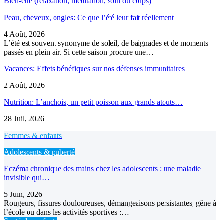
Bien-être (relaxation, méditation, soin du corps)
Peau, cheveux, ongles: Ce que l’été leur fait réellement
4 Août, 2026
L’été est souvent synonyme de soleil, de baignades et de moments
passés en plein air. Si cette saison procure une…
Vacances: Effets bénéfiques sur nos défenses immunitaires
2 Août, 2026
Nutrition: L’anchois, un petit poisson aux grands atouts…
28 Juil, 2026
Femmes & enfants
Adolescents & puberté
Eczéma chronique des mains chez les adolescents : une maladie
invisible qui…
5 Juin, 2026
Rougeurs, fissures douloureuses, démangeaisons persistantes, gêne à
l’école ou dans les activités sportives :…