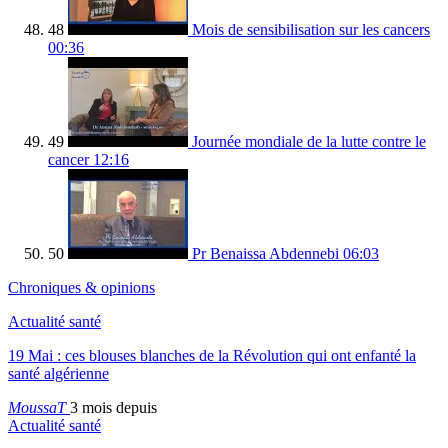
48
Mois de sensibilisation sur les cancers
00:36
49
Journée mondiale de la lutte contre le
cancer
12:16
50
Pr Benaissa Abdennebi
06:03
Chroniques & opinions
Actualité santé
19 Mai : ces blouses blanches de la Révolution qui ont enfanté la
santé algérienne
MoussaT
3 mois depuis
Actualité santé