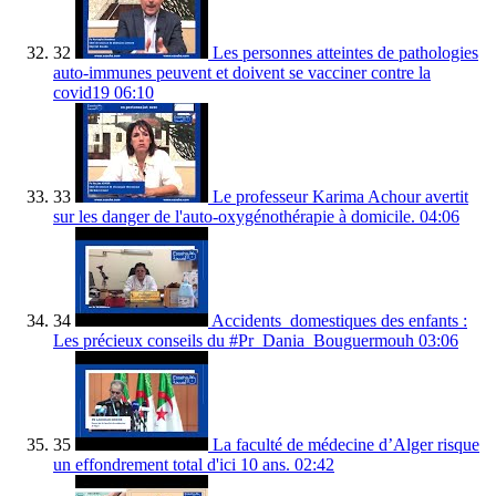
32
Les personnes atteintes de pathologies
auto-immunes peuvent et doivent se vacciner contre la
covid19
06:10
33
Le professeur Karima Achour avertit
sur les danger de l'auto-oxygénothérapie à domicile.
04:06
34
Accidents_domestiques des enfants :
Les précieux conseils du #Pr_Dania_Bouguermouh
03:06
35
La faculté de médecine d’Alger risque
un effondrement total d'ici 10 ans.
02:42