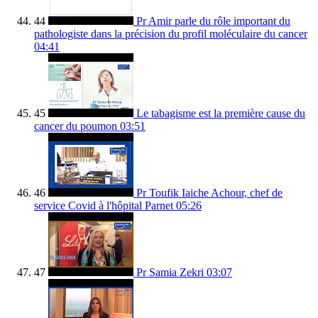
44
Pr Amir parle du rôle important du
pathologiste dans la précision du profil moléculaire du cancer
04:41
45
Le tabagisme est la première cause du
cancer du poumon
03:51
46
Pr Toufik Iaiche Achour, chef de
service Covid à l'hôpital Parnet
05:26
47
Pr Samia Zekri
03:07