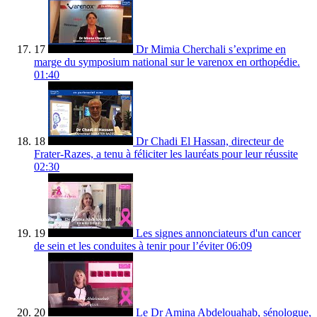
17
Dr Mimia Cherchali s’exprime en
marge du symposium national sur le varenox en orthopédie.
01:40
18
Dr Chadi El Hassan, directeur de
Frater-Razes, a tenu à féliciter les lauréats pour leur réussite
02:30
19
Les signes annonciateurs d'un cancer
de sein et les conduites à tenir pour l’éviter
06:09
20
Le Dr Amina Abdelouahab, sénologue,