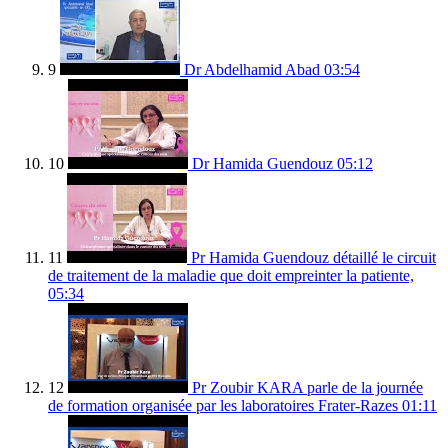
9
Dr Abdelhamid Abad
03:54
10
Dr Hamida Guendouz
05:12
11
Pr Hamida Guendouz détaillé le circuit
de traitement de la maladie que doit empreinter la patiente,
05:34
12
Pr Zoubir KARA parle de la journée
de formation organisée par les laboratoires Frater-Razes
01:11