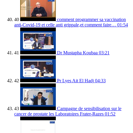
40
comment programmer sa vaccination
anti-Covid-19 et celle anti grippale,et comment faire…
01:54
41
Dr Mustapha Koubaa
03:21
42
Pr Lyes Ait El Hadj
04:33
43
Campagne de sensibilisation sur le
cancer de prostate les Laboratoires Frater-Razes
01:52