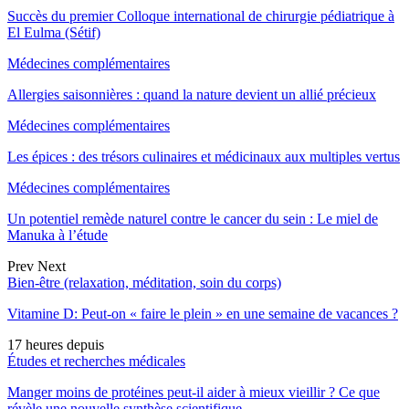
Succès du premier Colloque international de chirurgie pédiatrique à
El Eulma (Sétif)
Médecines complémentaires
Allergies saisonnières : quand la nature devient un allié précieux
Médecines complémentaires
Les épices : des trésors culinaires et médicinaux aux multiples vertus
Médecines complémentaires
Un potentiel remède naturel contre le cancer du sein : Le miel de
Manuka à l’étude
Prev
Next
Bien-être (relaxation, méditation, soin du corps)
Vitamine D: Peut-on « faire le plein » en une semaine de vacances ?
17 heures depuis
Études et recherches médicales
Manger moins de protéines peut-il aider à mieux vieillir ? Ce que
révèle une nouvelle synthèse scientifique