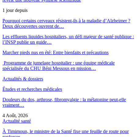
1 jour depuis
Pourquoi certains cerveaux résistent-ils à la maladie d’Alzheimer ?
Deux découvertes ouvrent de…
Les effluents liquides hospitaliers, un défi majeur de santé publique :
l’INSP publie un guide…
Marcher pieds nus en été: Entre bienfaits et précautions
Programme de jumelage hospitalier : une équipe médicale
spécialisée du CHU Béni Messous en mission…
Actualités & dossiers
Études et recherches médicales
Douleurs du dos, arthrose, fibromyalgie : la mélatonine peut-elle
vraiment…
4 Août, 2026
Actualité santé
À Timimoun, le ministre de la Santé fixe une feuille de route pour
renforcer…