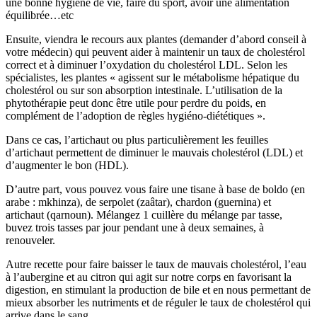
une bonne hygiène de vie, faire du sport, avoir une alimentation
équilibrée…etc
Ensuite, viendra le recours aux plantes (demander d’abord conseil à
votre médecin) qui peuvent aider à maintenir un taux de cholestérol
correct et à diminuer l’oxydation du cholestérol LDL. Selon les
spécialistes, les plantes « agissent sur le métabolisme hépatique du
cholestérol ou sur son absorption intestinale. L’utilisation de la
phytothérapie peut donc être utile pour perdre du poids, en
complément de l’adoption de règles hygiéno-diététiques ».
Dans ce cas, l’artichaut ou plus particulièrement les feuilles
d’artichaut permettent de diminuer le mauvais cholestérol (LDL) et
d’augmenter le bon (HDL).
D’autre part, vous pouvez vous faire une tisane à base de boldo (en
arabe : mkhinza), de serpolet (zaâtar), chardon (guernina) et
artichaut (qarnoun). Mélangez 1 cuillère du mélange par tasse,
buvez trois tasses par jour pendant une à deux semaines, à
renouveler.
Autre recette pour faire baisser le taux de mauvais cholestérol, l’eau
à l’aubergine et au citron qui agit sur notre corps en favorisant la
digestion, en stimulant la production de bile et en nous permettant de
mieux absorber les nutriments et de réguler le taux de cholestérol qui
arrive dans le sang.