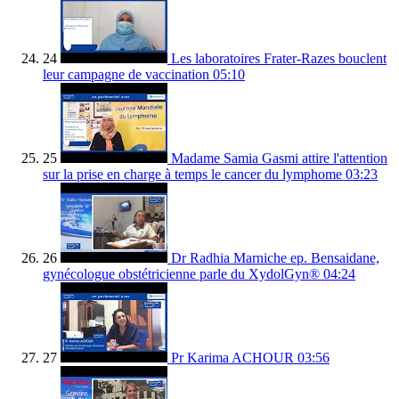
24
Les laboratoires Frater-Razes bouclent
leur campagne de vaccination
05:10
25
Madame Samia Gasmi attire l'attention
sur la prise en charge à temps le cancer du lymphome
03:23
26
Dr Radhia Marniche ep. Bensaidane,
gynécologue obstétricienne parle du XydolGyn®
04:24
27
Pr Karima ACHOUR
03:56