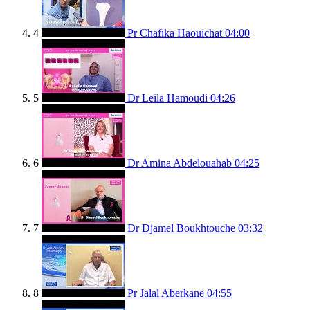
4
Pr Chafika Haouichat
04:00
5
Dr Leila Hamoudi
04:26
6
Dr Amina Abdelouahab
04:25
7
Dr Djamel Boukhtouche
03:32
8
Pr Jalal Aberkane
04:55