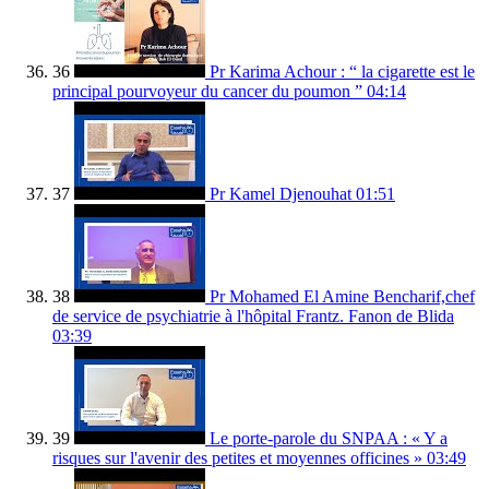
36
Pr Karima Achour : “ la cigarette est le
principal pourvoyeur du cancer du poumon ”
04:14
37
Pr Kamel Djenouhat
01:51
38
Pr Mohamed El Amine Bencharif,chef
de service de psychiatrie à l'hôpital Frantz. Fanon de Blida
03:39
39
Le porte-parole du SNPAA : « Y a
risques sur l'avenir des petites et moyennes officines »
03:49