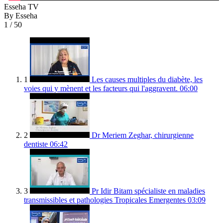
Esseha TV
By Esseha
1
/ 50
1
Les causes multiples du diabète, les
voies qui y mènent et les facteurs qui l'aggravent.
06:00
2
Dr Meriem Zeghar, chirurgienne
dentiste
06:42
3
Pr Idir Bitam spécialiste en maladies
transmissibles et pathologies Tropicales Emergentes
03:09