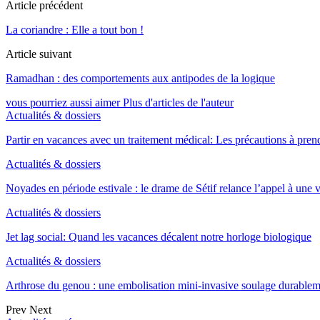
Article précédent
La coriandre : Elle a tout bon !
Article suivant
Ramadhan : des comportements aux antipodes de la logique
vous pourriez aussi aimer
Plus d'articles de l'auteur
Actualités & dossiers
Partir en vacances avec un traitement médical: Les précautions à pren
Actualités & dossiers
Noyades en période estivale : le drame de Sétif relance l’appel à une
Actualités & dossiers
Jet lag social: Quand les vacances décalent notre horloge biologique
Actualités & dossiers
Arthrose du genou : une embolisation mini-invasive soulage durable
Prev
Next