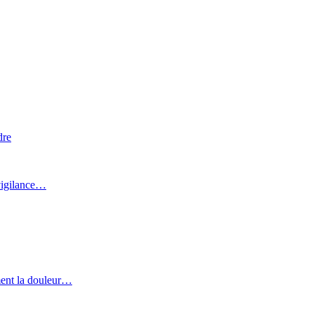
dre
 vigilance…
ment la douleur…