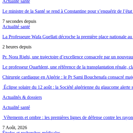
Actualité santé
Le ministre de la Santé se rend à Constantine pour s’enquérir de l’état 
7 secondes depuis
Actualité santé
La Professeure Wafa Guellati décroche la première place nationale au 
2 heures depuis
Pr. Nora Righi, une trajectoire d’excellence consacrée par un nouveau 
Le professeur Ouarhlent, une référence de la transplantation rénale, 
Chirurgie cardiaque en Algérie : le Pr Sami Bouchenafa consacré maj
Éclipse solaire du 12 août : la Société algérienne du glaucome alerte s
Actualités & dossiers
Actualité santé
Vêtements et ombre : les premières lignes de défense contre les rayon
7 Août, 2026
Études et recherches médicales