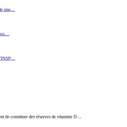
vèle une…
 Deux…
: l’INSP…
ient de constituer des réserves de vitamine D…