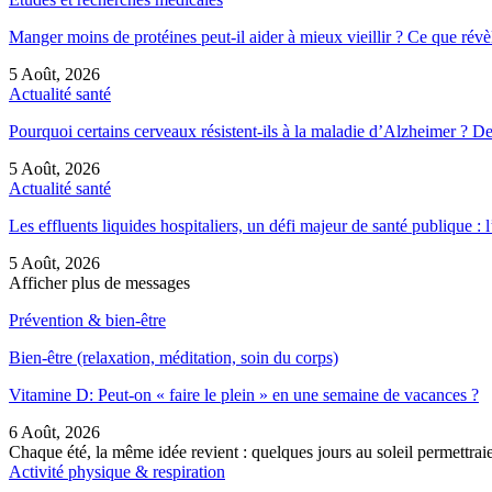
Manger moins de protéines peut-il aider à mieux vieillir ? Ce que ré
5 Août, 2026
Actualité santé
Pourquoi certains cerveaux résistent-ils à la maladie d’Alzheimer ?
5 Août, 2026
Actualité santé
Les effluents liquides hospitaliers, un défi majeur de santé publique 
5 Août, 2026
Afficher plus de messages
Prévention & bien-être
Bien-être (relaxation, méditation, soin du corps)
Vitamine D: Peut-on « faire le plein » en une semaine de vacances ?
6 Août, 2026
Chaque été, la même idée revient : quelques jours au soleil permettra
Activité physique & respiration