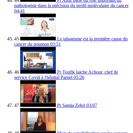
44
Pr Amir parle du rôle important du
pathologiste dans la précision du profil moléculaire du cancer
04:41
45
Le tabagisme est la première cause du
cancer du poumon
03:51
46
Pr Toufik Iaiche Achour, chef de
service Covid à l'hôpital Parnet
05:26
47
Pr Samia Zekri
03:07