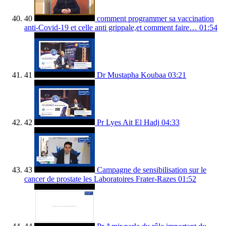
40
comment programmer sa vaccination
anti-Covid-19 et celle anti grippale,et comment faire…
01:54
41
Dr Mustapha Koubaa
03:21
42
Pr Lyes Ait El Hadj
04:33
43
Campagne de sensibilisation sur le
cancer de prostate les Laboratoires Frater-Razes
01:52