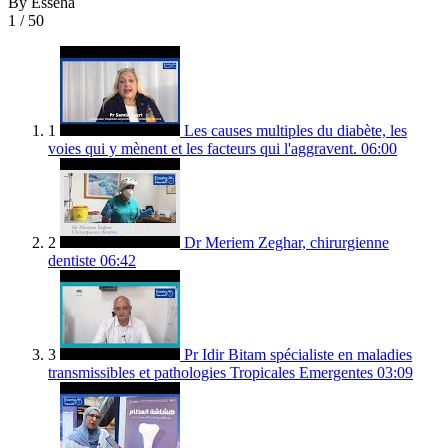
By Esseha
1
/ 50
1
Les causes multiples du diabète, les
voies qui y mènent et les facteurs qui l'aggravent.
06:00
2
Dr Meriem Zeghar, chirurgienne
dentiste
06:42
3
Pr Idir Bitam spécialiste en maladies
transmissibles et pathologies Tropicales Emergentes
03:09