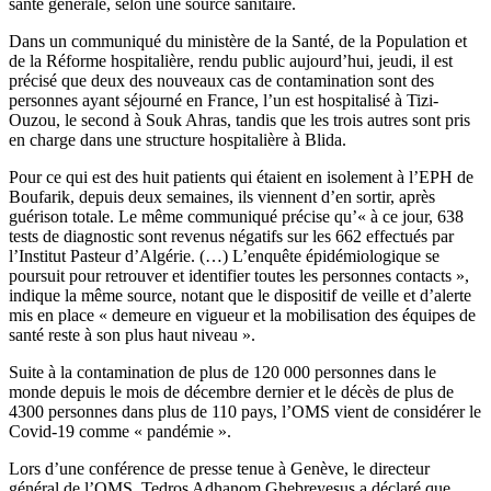
santé générale, selon une source sanitaire.
Dans un communiqué du ministère de la Santé, de la Population et
de la Réforme hospitalière, rendu public aujourd’hui, jeudi, il est
précisé que deux des nouveaux cas de contamination sont des
personnes ayant séjourné en France, l’un est hospitalisé à Tizi-
Ouzou, le second à Souk Ahras, tandis que les trois autres sont pris
en charge dans une structure hospitalière à Blida.
Pour ce qui est des huit patients qui étaient en isolement à l’EPH de
Boufarik, depuis deux semaines, ils viennent d’en sortir, après
guérison totale. Le même communiqué précise qu’« à ce jour, 638
tests de diagnostic sont revenus négatifs sur les 662 effectués par
l’Institut Pasteur d’Algérie. (…) L’enquête épidémiologique se
poursuit pour retrouver et identifier toutes les personnes contacts »,
indique la même source, notant que le dispositif de veille et d’alerte
mis en place « demeure en vigueur et la mobilisation des équipes de
santé reste à son plus haut niveau ».
Suite à la contamination de plus de 120 000 personnes dans le
monde depuis le mois de décembre dernier et le décès de plus de
4300 personnes dans plus de 110 pays, l’OMS vient de considérer le
Covid-19 comme « pandémie ».
Lors d’une conférence de presse tenue à Genève, le directeur
général de l’OMS, Tedros Adhanom Ghebreyesus a déclaré que