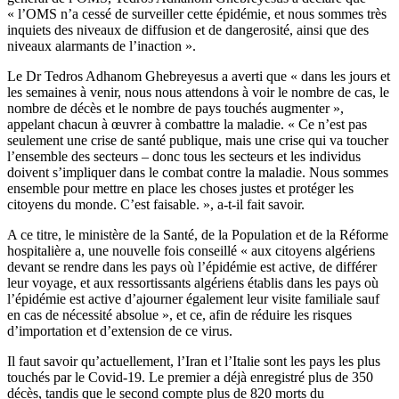
« l’OMS n’a cessé de surveiller cette épidémie, et nous sommes très
inquiets des niveaux de diffusion et de dangerosité, ainsi que des
niveaux alarmants de l’inaction ».
Le Dr Tedros Adhanom Ghebreyesus a averti que « dans les jours et
les semaines à venir, nous nous attendons à voir le nombre de cas, le
nombre de décès et le nombre de pays touchés augmenter »,
appelant chacun à œuvrer à combattre la maladie. « Ce n’est pas
seulement une crise de santé publique, mais une crise qui va toucher
l’ensemble des secteurs – donc tous les secteurs et les individus
doivent s’impliquer dans le combat contre la maladie. Nous sommes
ensemble pour mettre en place les choses justes et protéger les
citoyens du monde. C’est faisable. », a-t-il fait savoir.
A ce titre, le ministère de la Santé, de la Population et de la Réforme
hospitalière a, une nouvelle fois conseillé « aux citoyens algériens
devant se rendre dans les pays où l’épidémie est active, de différer
leur voyage, et aux ressortissants algériens établis dans les pays où
l’épidémie est active d’ajourner également leur visite familiale sauf
en cas de nécessité absolue », et ce, afin de réduire les risques
d’importation et d’extension de ce virus.
Il faut savoir qu’actuellement, l’Iran et l’Italie sont les pays les plus
touchés par le Covid-19. Le premier a déjà enregistré plus de 350
décès, tandis que le second compte plus de 820 morts du