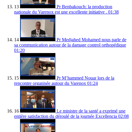
13
Pr Benbakouch: la production
nationale du Varenox est une excellente initiative .
01:38
14
Pr Medjahed Mohamed nous parle de
sa communication autour de la damage control orthopédique
01:20
15
Pr M’hammed Nouar lors de la
rencontre organisée autour du Varenox
01:24
16
Le ministre de la santé a exprimé une
entière satisfaction du déroulé de la journée Excellencia
02:08