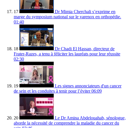
17
Dr Mimia Cherchali s’exprime en
marge du symposium national sur le varenox en orthopédie.
01:40
18
Dr Chadi El Hassan, directeur de
Frater-Razes, a tenu à féliciter les lauréats pour leur réussite
02:30
19
Les signes annonciateurs d'un cancer
de sein et les conduites à tenir pour l’éviter
06:09
20
Le Dr Amina Abdelouahab, sénologue,
aborde la nécessité de comprendre la maladie du cancer du