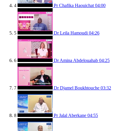
4
Pr Chafika Haouichat
04:00
5
Dr Leila Hamoudi
04:26
6
Dr Amina Abdelouahab
04:25
7
Dr Djamel Boukhtouche
03:32
8
Pr Jalal Aberkane
04:55