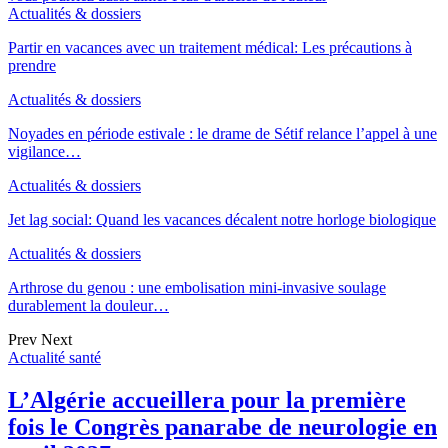
Actualités & dossiers
Partir en vacances avec un traitement médical: Les précautions à
prendre
Actualités & dossiers
Noyades en période estivale : le drame de Sétif relance l’appel à une
vigilance…
Actualités & dossiers
Jet lag social: Quand les vacances décalent notre horloge biologique
Actualités & dossiers
Arthrose du genou : une embolisation mini-invasive soulage
durablement la douleur…
Prev
Next
Actualité santé
L’Algérie accueillera pour la première
fois le Congrès panarabe de neurologie en