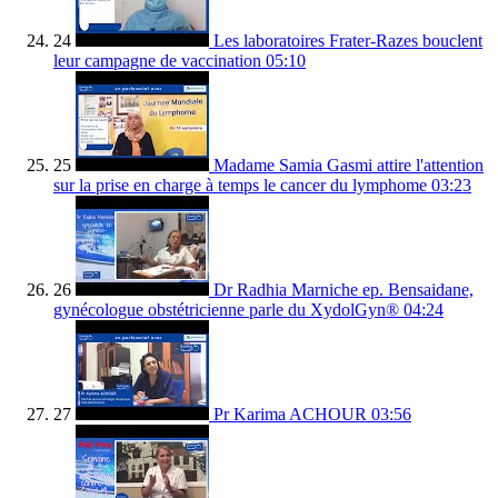
24
Les laboratoires Frater-Razes bouclent
leur campagne de vaccination
05:10
25
Madame Samia Gasmi attire l'attention
sur la prise en charge à temps le cancer du lymphome
03:23
26
Dr Radhia Marniche ep. Bensaidane,
gynécologue obstétricienne parle du XydolGyn®
04:24
27
Pr Karima ACHOUR
03:56