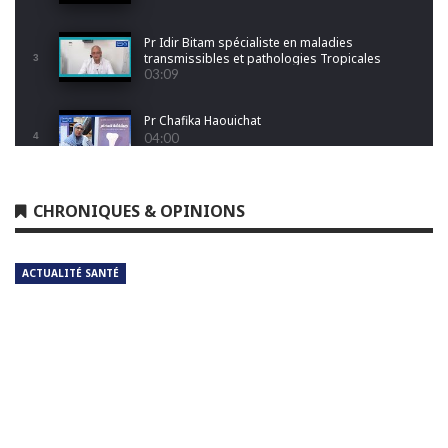
Pr Idir Bitam spécialiste en maladies
transmissibles et pathologies Tropicales
3
Emergentes
03:09
Pr Chafika Haouichat
4
04:00
Dr Leila Hamoudi
CHRONIQUES & OPINIONS
5
04:26
ACTUALITÉ SANTÉ
Dr Amina Abdelouahab
6
04:25
Dr Djamel Boukhtouche
7
03:32
Pr Jalal Aberkane
8