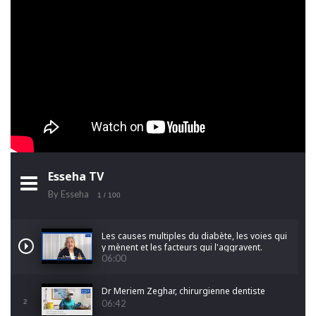
Esseha TV
By Esseha
1
/ 100
Les causes multiples du diabète, les voies qui
y mènent et les facteurs qui l'aggravent.
06:00
Dr Meriem Zeghar, chirurgienne dentiste
2
06:42