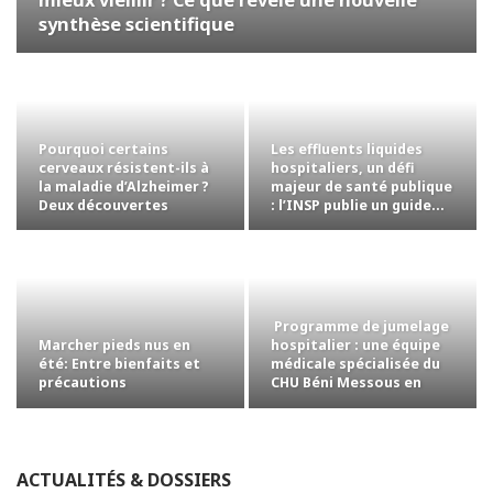
synthèse scientifique
Pourquoi certains
Les effluents liquides
cerveaux résistent-ils à
hospitaliers, un défi
la maladie d’Alzheimer ?
majeur de santé publique
Deux découvertes
: l’INSP publie un guide…
ouvrent de…
Programme de jumelage
Marcher pieds nus en
hospitalier : une équipe
été: Entre bienfaits et
médicale spécialisée du
précautions
CHU Béni Messous en
mission…
ACTUALITÉS & DOSSIERS