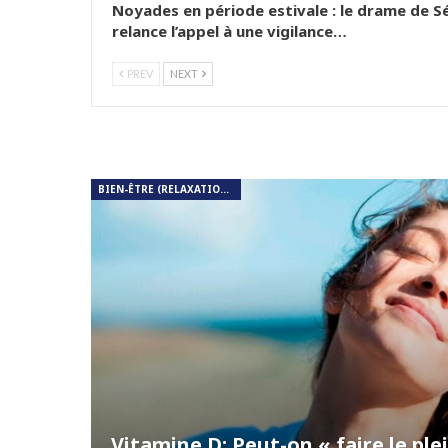
Noyades en période estivale : le drame de Sé
relance l’appel à une vigilance…
PREV
NEXT
BIEN-ÊTRE (RELAXATION, MÉDITATION, SOIN DU CORPS)
Vitamine D: Peut-on « faire le pl