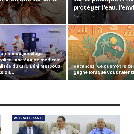
protéger l’eau, l’e
1 jour depuis
amme de jumelage
alier : une équipe médicale
alisée du CHU Béni Messous
Vacances: Ce que votre ce
ssion…
gagne lorsque vous ralent
ACTUALITÉ SANTÉ