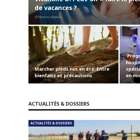
de vacances ?
6 heures depuis
Progr
hospit
Marcher pieds nus en été: Entre
spéci
bienfaits et précautions
en mi
ACTUALITÉS & DOSSIERS
ACTUALITÉS & DOSSIERS