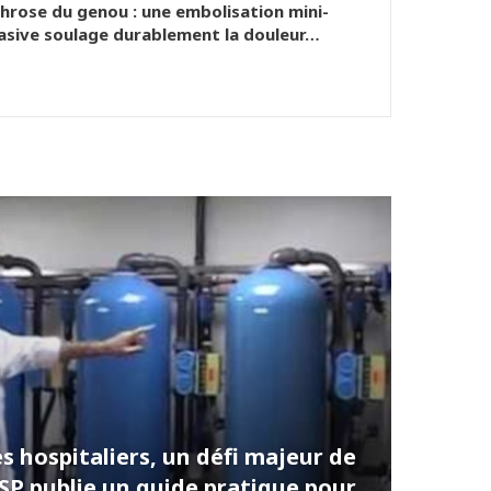
hrose du genou : une embolisation mini-
asive soulage durablement la douleur…
es hospitaliers, un défi majeur de
NSP publie un guide pratique pour