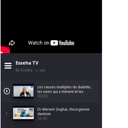
Esseha TV
By Esseha
1
/ 100
Les causes multiples du diabète,
les voies qui y mènent et les
facteurs qui l'aggravent.
06:00
Dr Meriem Zeghar, chirurgienne
dentiste
2
06:42