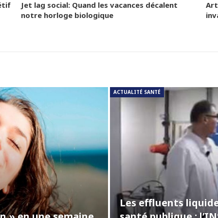
tif
Jet lag social: Quand les vacances décalent
Art
notre horloge biologique
inv
ACTUALITÉ SANTÉ
Les effluents liquid
ein » en une semaine
santé publique : l’I