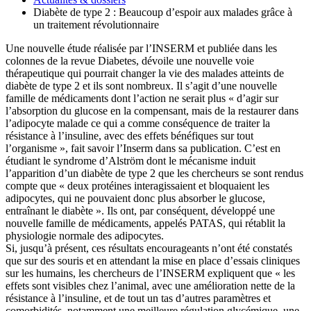
Diabète de type 2 : Beaucoup d’espoir aux malades grâce à
un traitement révolutionnaire
Une nouvelle étude réalisée par l’INSERM et publiée dans les
colonnes de la revue Diabetes, dévoile une nouvelle voie
thérapeutique qui pourrait changer la vie des malades atteints de
diabète de type 2 et ils sont nombreux. Il s’agit d’une nouvelle
famille de médicaments dont l’action ne serait plus « d’agir sur
l’absorption du glucose en la compensant, mais de la restaurer dans
l’adipocyte malade ce qui a comme conséquence de traiter la
résistance à l’insuline, avec des effets bénéfiques sur tout
l’organisme », fait savoir l’Inserm dans sa publication. C’est en
étudiant le syndrome d’Alström dont le mécanisme induit
l’apparition d’un diabète de type 2 que les chercheurs se sont rendus
compte que « deux protéines interagissaient et bloquaient les
adipocytes, qui ne pouvaient donc plus absorber le glucose,
entraînant le diabète ». Ils ont, par conséquent, développé une
nouvelle famille de médicaments, appelés PATAS, qui rétablit la
physiologie normale des adipocytes.
Si, jusqu’à présent, ces résultats encourageants n’ont été constatés
que sur des souris et en attendant la mise en place d’essais cliniques
sur les humains, les chercheurs de l’INSERM expliquent que « les
effets sont visibles chez l’animal, avec une amélioration nette de la
résistance à l’insuline, et de tout un tas d’autres paramètres et
comorbidités, notamment une meilleure régulation glycémique, une