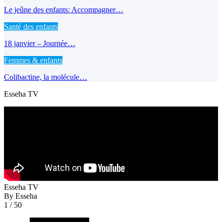
Le jeûne des enfants: Accompagner…
Santé des enfants
18 janvier – Journée…
Femmes & enfants
Colibactine, la molécule…
Esseha TV
Esseha TV
By Esseha
1
/ 50