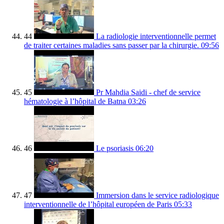
44
La radiologie interventionnelle permet
de traiter certaines maladies sans passer par la chirurgie.
09:56
45
Pr Mahdia Saidi - chef de service
hématologie à l’hôpital de Batna
03:26
46
Le psoriasis
06:20
47
Immersion dans le service radiologique
interventionnelle de l’hôpital européen de Paris
05:33