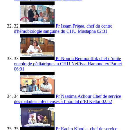
32
Pr Issam Frigaa, chef du centre
d'hémobiologie sanguine du CHU Mustapha
02:31
33
Pr Nouria Benmouffok chef d’unite
oncologie pédiatrique au CHU Neffissa Hamoud ex Parnet
06:01
34
Pr Nassima Achour Chef de service
des maladies infectieuses à l’hôpital d’El Kettar
02:52
35
Pr Racim Khodja, chef de service