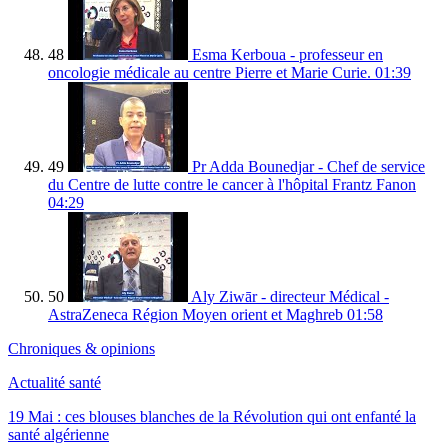
48
Esma Kerboua - professeur en
oncologie médicale au centre Pierre et Marie Curie.
01:39
49
Pr Adda Bounedjar - Chef de service
du Centre de lutte contre le cancer à l'hôpital Frantz Fanon
04:29
50
Aly Ziwār - directeur Médical -
AstraZeneca Région Moyen orient et Maghreb
01:58
Chroniques & opinions
Actualité santé
19 Mai : ces blouses blanches de la Révolution qui ont enfanté la
santé algérienne