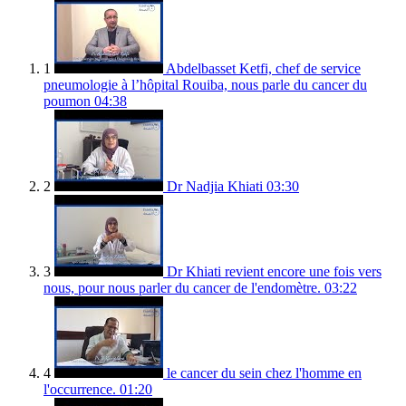
1
Abdelbasset Ketfi, chef de service
pneumologie à l’hôpital Rouiba, nous parle du cancer du
poumon
04:38
2
Dr Nadjia Khiati
03:30
3
Dr Khiati revient encore une fois vers
nous, pour nous parler du cancer de l'endomètre.
03:22
4
le cancer du sein chez l'homme en
l'occurrence.
01:20