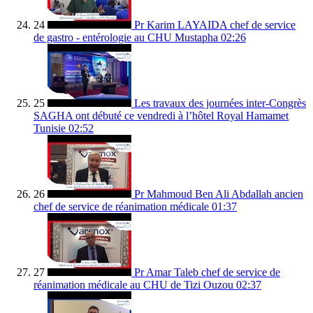
24
Pr Karim LAYAIDA chef de service
de gastro - entérologie au CHU Mustapha
02:26
25
Les travaux des journées inter-Congrès
SAGHA ont débuté ce vendredi à l’hôtel Royal Hamamet
Tunisie
02:52
26
Pr Mahmoud Ben Ali Abdallah ancien
chef de service de réanimation médicale
01:37
27
Pr Amar Taleb chef de service de
réanimation médicale au CHU de Tizi Ouzou
02:37