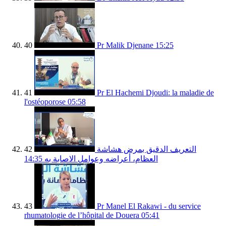
40
Pr Malik Djenane
15:25
41
Pr El Hachemi Djoudi: la maladie de
l'ostéoporose
05:58
42
التعريف الدقيق بمرض هشاشة
14:35
العظام، أعراضه وعوامل الاصابة به
43
Pr Manel El Rakawi - du service
rhumatologie de l’hôpital de Douera
05:41