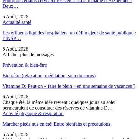
Pourquoi certains cerveaux résistent-ils à la maladie d’Alzheimer ?
Deux…
5 Août, 2026
Actualité santé
Les effluents liquides hospitaliers, un défi majeur de santé publique :
l’INSP…
5 Août, 2026
Afficher plus de messages
Prévention & bien-être
Bien-être (relaxation, méditation, soin du corps)
Vitamine D: Peut-on « faire le plein » en une semaine de vacances ?
6 Août, 2026
Chaque été, la même idée revient : quelques jours au soleil
permettraient de constituer des réserves de vitamine D…
Activité physique & respiration
Marcher pieds nus en été: Entre bienfaits et précautions
5 Août, 2026