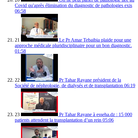
Covid qu'après élimination du diagnostic de pathologies exis
06:58
21
Le Pr Amar Tebaibia plaide pour une
approche médicale pluridisciplinaire pour un bon diagnostic.
01:58
22
Pr Tahar Rayane président de la
Société de néphrologie, de dialysés et de transplantation
06:19
23
Pr Tahar Rayane à esseha.dz : 15 000
patients attendent la transplantation d’un rein
05:06