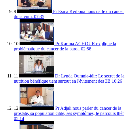
9
Pr Esma Kerboua nous parle du cancer
du cavum.
07:35
10
Pr Karima ACHOUR explique la
problématique du cancer de la paroi.
02:58
11
Dr Lynda Oumnia-idir: Le secret de la
nutrition bénéfique tient surtout en l'évitement des 3B
10:26
12
Pr Adjali nous parler du cancer de la
prostate, sa population cible, ses symptômes, le parcours thér
05:14