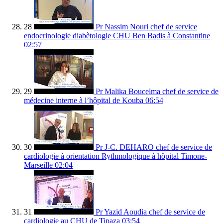
28
Pr Nassim Nouri chef de service
endocrinologie diabètologie CHU Ben Badis à Constantine
02:57
29
Pr Malika Boucelma chef de service de
médecine interne à l’hôpital de Kouba
06:54
30
Pr J-C. DEHARO chef de service de
cardiologie à orientation Rythmologique à hôpital Timone-
Marseille
02:04
31
Pr Yazid Aoudia chef de service de
cardiologie au CHU de Tipaza
03:54