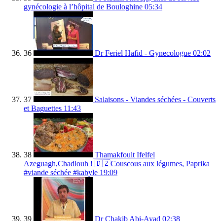
gynécologie à l’hôpital de Bouloghine
05:34
36
Dr Feriel Hafid - Gynecologue
02:02
37
Salaisons - Viandes séchées - Couverts
et Baguettes
11:43
38
Thamakfoult Ifelfel
Azeguagh,Chadlouh ! 🇩🇿Couscous aux légumes, Paprika
#viande séchée #kabyle
19:09
39
Dr Chakib Abi-Ayad
02:38