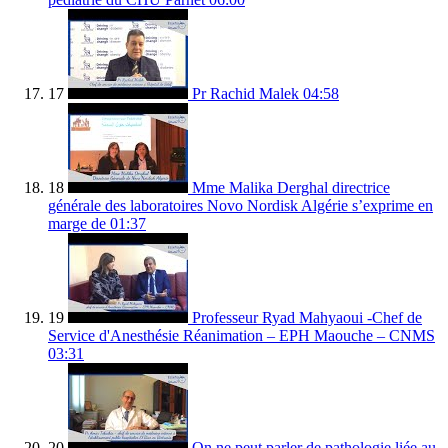
17
Pr Rachid Malek
04:58
18
Mme Malika Derghal directrice
générale des laboratoires Novo Nordisk Algérie s’exprime en
marge de
01:37
19
Professeur Ryad Mahyaoui -Chef de
Service d'Anesthésie Réanimation – EPH Maouche – CNMS
03:31
20
On ne peut parler de pathologie liée au