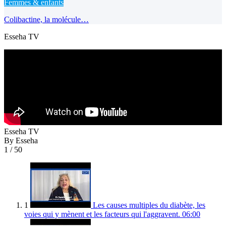
Femmes & enfants
Colibactine, la molécule…
Esseha TV
Esseha TV
By Esseha
1
/ 50
1
Les causes multiples du diabète, les
voies qui y mènent et les facteurs qui l'aggravent.
06:00