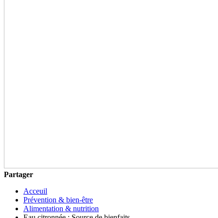
Partager
Acceuil
Prévention & bien-être
Alimentation & nutrition
Eau citronnée : Source de bienfaits