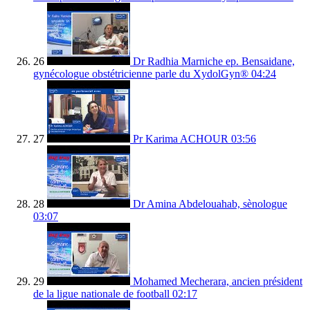
26
Dr Radhia Marniche ep. Bensaidane,
gynécologue obstétricienne parle du XydolGyn®
04:24
27
Pr Karima ACHOUR
03:56
28
Dr Amina Abdelouahab, sènologue
03:07
29
Mohamed Mecherara, ancien président
de la ligue nationale de football
02:17