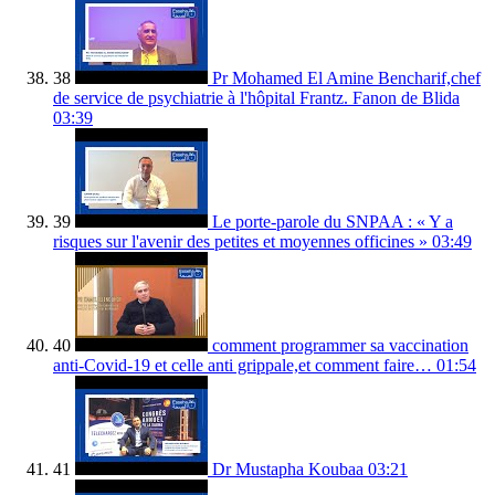
38
Pr Mohamed El Amine Bencharif,chef
de service de psychiatrie à l'hôpital Frantz. Fanon de Blida
03:39
39
Le porte-parole du SNPAA : « Y a
risques sur l'avenir des petites et moyennes officines »
03:49
40
comment programmer sa vaccination
anti-Covid-19 et celle anti grippale,et comment faire…
01:54
41
Dr Mustapha Koubaa
03:21