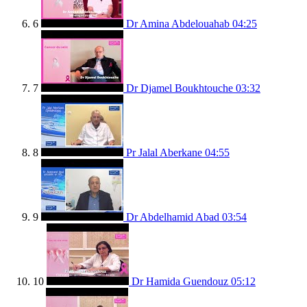
6
Dr Amina Abdelouahab
04:25
7
Dr Djamel Boukhtouche
03:32
8
Pr Jalal Aberkane
04:55
9
Dr Abdelhamid Abad
03:54
10
Dr Hamida Guendouz
05:12