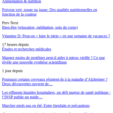
Alimentation & nutrition
Poivron vert, rouge ou jaune: Des qualités nutritionnelles en
fonction de la couleur
Prev
Next
Bien-être (relaxation, méditation, soin du corps)
Vitamine D: Peut-on « faire le plein » en une semaine de vacances ?
17 heures depuis
Études et recherches médicales
Manger moins de protéines peut-il aider à mieux vieillir ? Ce que
révèle une nouvelle synthèse scientifique
1 jour depuis
Pourquoi certains cerveaux résistent-ils à la maladie d’Alzheimer ?
Deux découvertes ouvrent de…
Les effluents liquides hospitaliers, un défi majeur de santé publique :
l’INSP publie un guide…
Marcher pieds nus en été: Entre bienfaits et précautions