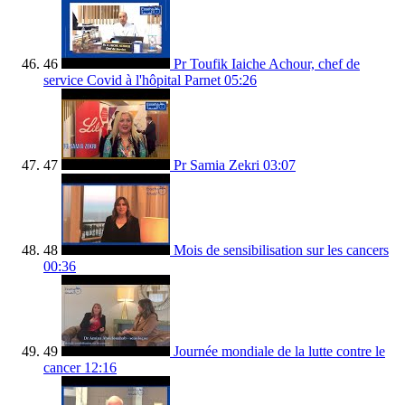
46
Pr Toufik Iaiche Achour, chef de
service Covid à l'hôpital Parnet
05:26
47
Pr Samia Zekri
03:07
48
Mois de sensibilisation sur les cancers
00:36
49
Journée mondiale de la lutte contre le
cancer
12:16