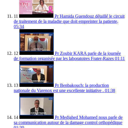
11
Pr Hamida Guendouz détaillé le circuit
de traitement de la maladie que doit empreinter la patiente,
05:34
12
Pr Zoubir KARA parle de la journée
de formation organisée par les laboratoires Frater-Razes
01:11
13
Pr Benbakouch: la production
nationale du Varenox est une excellente initiative .
01:38
14
Pr Medjahed Mohamed nous parle de
sa communication autour de la damage control orthopédique
01:20