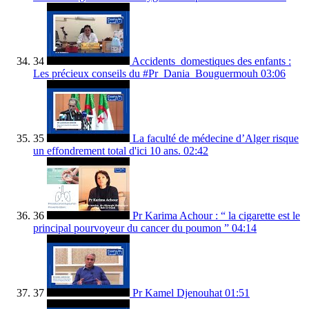
34
Accidents_domestiques des enfants :
Les précieux conseils du #Pr_Dania_Bouguermouh
03:06
35
La faculté de médecine d’Alger risque
un effondrement total d'ici 10 ans.
02:42
36
Pr Karima Achour : “ la cigarette est le
principal pourvoyeur du cancer du poumon ”
04:14
37
Pr Kamel Djenouhat
01:51