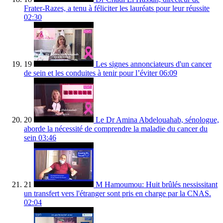
Frater-Razes, a tenu à féliciter les lauréats pour leur réussite
02:30
19
Les signes annonciateurs d'un cancer
de sein et les conduites à tenir pour l’éviter
06:09
20
Le Dr Amina Abdelouahab, sénologue,
aborde la nécessité de comprendre la maladie du cancer du
sein
03:46
21
M Hamoumou: Huit brûlés nessissitant
un transfert vers l'étranger sont pris en charge par la CNAS.
02:04