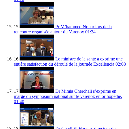
15
Pr M’hammed Nouar lors de la
rencontre organisée autour du Varenox
01:24
16
Le ministre de la santé a exprimé une
entière satisfaction du déroulé de la journée Excellencia
02:08
17
Dr Mimia Cherchali s’exprime en
marge du symposium national sur le varenox en orthopédie.
01:40
18
Dr Chadi El Hassan, directeur de