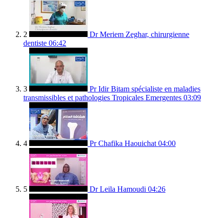
2
Dr Meriem Zeghar, chirurgienne
dentiste
06:42
3
Pr Idir Bitam spécialiste en maladies
transmissibles et pathologies Tropicales Emergentes
03:09
4
Pr Chafika Haouichat
04:00
5
Dr Leila Hamoudi
04:26