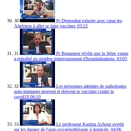
30
Pr Djenouhat exhorte avec cœur les
Algériens à aller se faire vacciner.
03:22
31
Pr Benameur révèle que la 3ème vague
a entraîné un nombre impressionnant d'hospitalisations.
03:05
32
Les personnes atteintes de pathologies
auto-immunes peuvent et doivent se vacciner contre la
covid19
06:10
33
Le professeur Karima Achour avertit
sur les danger de l'auto-oxygénothérapie à domicile.
04:06