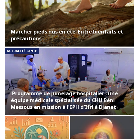
Marcher pieds nus en été: Entre bienfaits et
précautions
ACTUALITÉ SANTÉ
Programme de jumelage hospitalier : une
équipe médicale spécialisée du CHU Béni
Messous en mission à l’EPH d’Ifri à Djanet