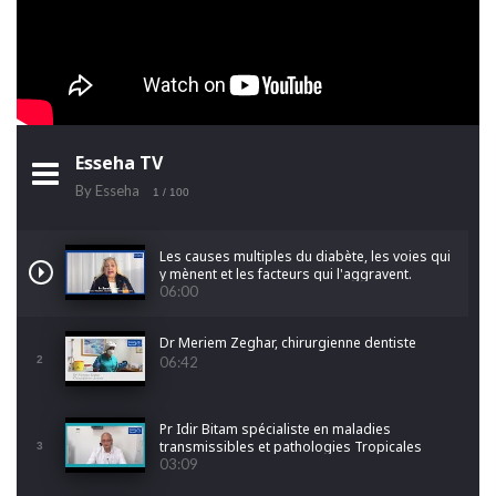
Esseha TV
By Esseha
1
/ 100
Les causes multiples du diabète, les voies qui
y mènent et les facteurs qui l'aggravent.
06:00
Dr Meriem Zeghar, chirurgienne dentiste
2
06:42
Pr Idir Bitam spécialiste en maladies
transmissibles et pathologies Tropicales
3
Emergentes
03:09