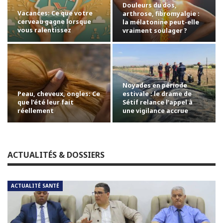
Douleurs du dos,
Vacances: Ce que votre
arthrose, fibromyalgie :
cerveau gagne lorsque
la mélatonine peut-elle
vous ralentissez
vraiment soulager ?
Noyades en période
Peau, cheveux, ongles: Ce
estivale : le drame de
que l’été leur fait
Sétif relance l’appel à
réellement
une vigilance accrue
ACTUALITÉS & DOSSIERS
ACTUALITÉ SANTÉ