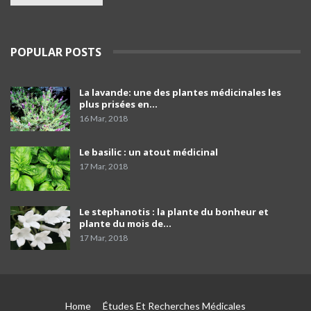
de Blida
03:39
Le porte-parole du SNPAA : « Y a risques sur
POPULAR POSTS
l'avenir des petites et moyennes officines »
39
03:49
La lavande: une des plantes médicinales les
comment programmer sa vaccination anti-
plus prisées en…
Covid-19 et celle anti grippale,et comment
40
faire…
01:54
16 Mar, 2018
Dr Mustapha Koubaa
Le basilic : un atout médicinal
41
03:21
17 Mar, 2018
Pr Lyes Ait El Hadj
Le stephanotis : la plante du bonheur et
42
04:33
plante du mois de…
17 Mar, 2018
Campagne de sensibilisation sur le cancer de
prostate les Laboratoires Frater-Razes
43
01:52
Home
Études Et Recherches Médicales