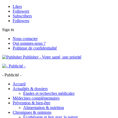
Likes
Followers
Subscribers
Followers
Sign in
Nous contacter
Qui sommes-nous ?
Politique de confidentialité
Publisher - Votre santé, une priorité
- Publicité -
Accueil
Actualités & dossiers
Études et recherches médicales
Médecines complémentaires
Prévention & bien-être
Alimentation & nutrition
Chroniques & opinions
Écothérapie et lien avec la nature