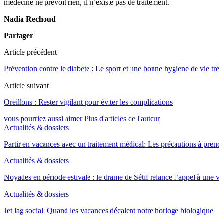
médecine ne prévoit rien, il n’existe pas de traitement.
Nadia Rechoud
Partager
Article précédent
Prévention contre le diabète : Le sport et une bonne hygiène de vie trè
Article suivant
Oreillons : Rester vigilant pour éviter les complications
vous pourriez aussi aimer
Plus d'articles de l'auteur
Actualités & dossiers
Partir en vacances avec un traitement médical: Les précautions à pren
Actualités & dossiers
Noyades en période estivale : le drame de Sétif relance l’appel à une
Actualités & dossiers
Jet lag social: Quand les vacances décalent notre horloge biologique