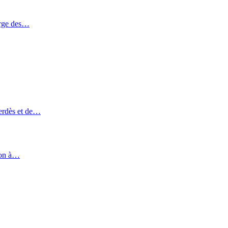
arge des…
merdès et de…
mion à…