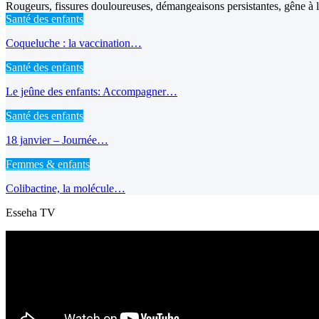
Rougeurs, fissures douloureuses, démangeaisons persistantes, gêne à l’
Santé des enfants
Coqueluche : la vaccination…
Santé des enfants
Le jeûne des enfants: Accompagner…
Santé des enfants
18 janvier – Journée…
Femmes & enfants
Colibactine, la molécule…
Esseha TV