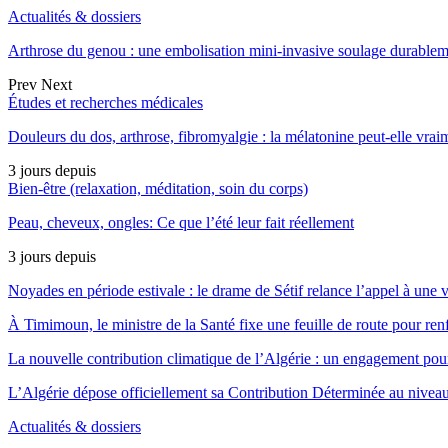
Actualités & dossiers
Arthrose du genou : une embolisation mini-invasive soulage durable
Prev
Next
Études et recherches médicales
Douleurs du dos, arthrose, fibromyalgie : la mélatonine peut-elle vrai
3 jours depuis
Bien-être (relaxation, méditation, soin du corps)
Peau, cheveux, ongles: Ce que l’été leur fait réellement
3 jours depuis
Noyades en période estivale : le drame de Sétif relance l’appel à une 
À Timimoun, le ministre de la Santé fixe une feuille de route pour re
La nouvelle contribution climatique de l’Algérie : un engagement pou
L’Algérie dépose officiellement sa Contribution Déterminée au nivea
Actualités & dossiers