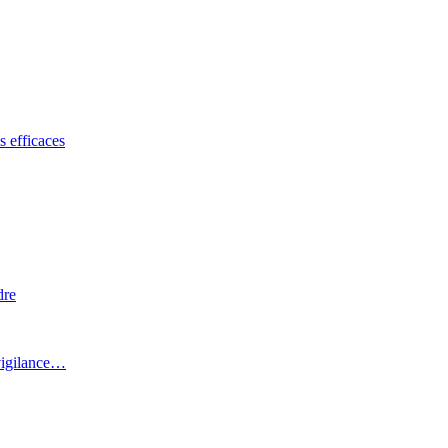
s efficaces
dre
 vigilance…