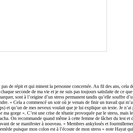
ent pas de répit et qui minent la personne concernée. Au fil des ans, cela
’’ chaque seconde de ma vie et je ne suis pas toujours satisfaite de ce qu
emarquer, sont à l’origine d’un stress permanent tandis qu’elle souffre d’
dre. « Cela a commencé un soir où je venais de finir un travail qui m’a 
ps) et qu’un de mes neveux voulait que je lui explique un texte. Je n’ai
e ma gorge ». C’est une crise de tétanie provoquée par le stress, mais l
Bacha. On recommande quand même à cette femme de lâcher du lest et de 
e avant de se manifester à nouveau. « Membres ankylosés et fourmillements
 le remède puisque mon colon est à l’écoute de mon stress » note Hayat qui