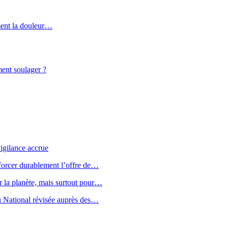
ment la douleur…
ment soulager ?
vigilance accrue
nforcer durablement l’offre de…
r la planète, mais surtout pour…
u National révisée auprès des…