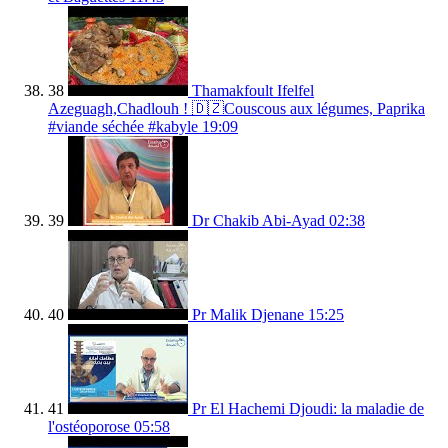
38
Thamakfoult Ifelfel
Azeguagh,Chadlouh ! 🇩🇿Couscous aux légumes, Paprika
#viande séchée #kabyle
19:09
39
Dr Chakib Abi-Ayad
02:38
40
Pr Malik Djenane
15:25
41
Pr El Hachemi Djoudi: la maladie de
l'ostéoporose
05:58