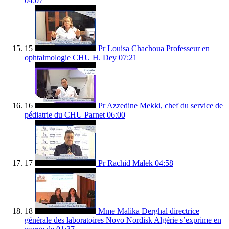
04:07
15
Pr Louisa Chachoua Professeur en
ophtalmologie CHU H. Dey
07:21
16
Pr Azzedine Mekki, chef du service de
pédiatrie du CHU Parnet
06:00
17
Pr Rachid Malek
04:58
18
Mme Malika Derghal directrice
générale des laboratoires Novo Nordisk Algérie s’exprime en