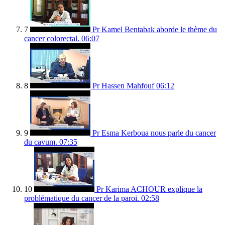
7
Pr Kamel Bentabak aborde le thème du
cancer colorectal.
06:07
8
Pr Hassen Mahfouf
06:12
9
Pr Esma Kerboua nous parle du cancer
du cavum.
07:35
10
Pr Karima ACHOUR explique la
problématique du cancer de la paroi.
02:58