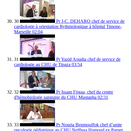
30
Pr J-C. DEHARO chef de service de
cardiologie à orientation Rythmologique à hôpital Timone-
Marseille
02:04
31
Pr Yazid Aoudia chef de service de
cardiologie au CHU de Tipaza
03:54
32
Pr Issam Frigaa, chef du centre
d'hémobiologie sanguine du CHU Mustapha
02:31
33
Pr Nouria Benmouffok chef d’unite
oncologie pédiatrique au CHU Neffissa Hamoud ex Parnet