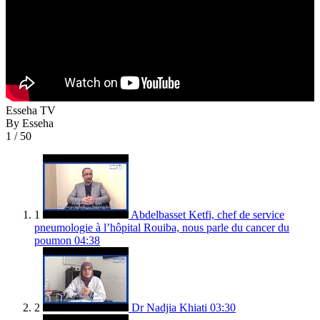
Esseha TV
By Esseha
1
/ 50
1
Abdelbasset Ketfi, chef de service
pneumologie à l’hôpital Rouiba, nous parle du cancer du
poumon
04:38
2
Dr Nadjia Khiati
03:30