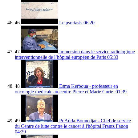
46
Le psoriasis
06:20
47
Immersion dans le service radiologique
interventionnelle de l’hôpital européen de Paris
05:33
48
Esma Kerboua - professeur en
oncologie médicale au centre Pierre et Marie Curie.
01:39
49
Pr Adda Bounedjar - Chef de service
du Centre de lutte contre le cancer à l'hôpital Frantz Fanon
04:29