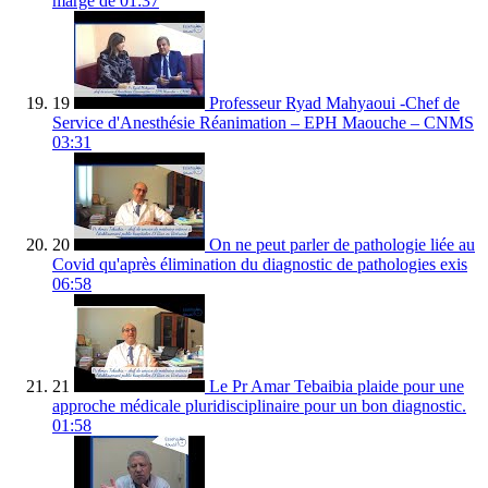
marge de
01:37
19
Professeur Ryad Mahyaoui -Chef de
Service d'Anesthésie Réanimation – EPH Maouche – CNMS
03:31
20
On ne peut parler de pathologie liée au
Covid qu'après élimination du diagnostic de pathologies exis
06:58
21
Le Pr Amar Tebaibia plaide pour une
approche médicale pluridisciplinaire pour un bon diagnostic.
01:58