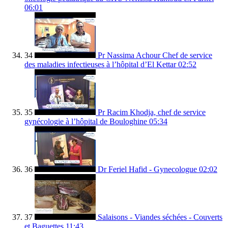
06:01
34
Pr Nassima Achour Chef de service
des maladies infectieuses à l’hôpital d’El Kettar
02:52
35
Pr Racim Khodja, chef de service
gynécologie à l’hôpital de Bouloghine
05:34
36
Dr Feriel Hafid - Gynecologue
02:02
37
Salaisons - Viandes séchées - Couverts
et Baguettes
11:43