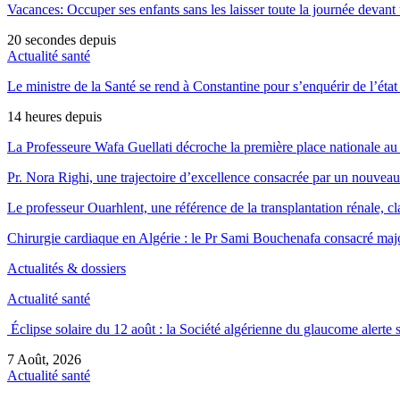
Vacances: Occuper ses enfants sans les laisser toute la journée devant
20 secondes depuis
Actualité santé
Le ministre de la Santé se rend à Constantine pour s’enquérir de l’état 
14 heures depuis
La Professeure Wafa Guellati décroche la première place nationale a
Pr. Nora Righi, une trajectoire d’excellence consacrée par un nouveau 
Le professeur Ouarhlent, une référence de la transplantation rénale, 
Chirurgie cardiaque en Algérie : le Pr Sami Bouchenafa consacré maj
Actualités & dossiers
Actualité santé
Éclipse solaire du 12 août : la Société algérienne du glaucome alerte
7 Août, 2026
Actualité santé