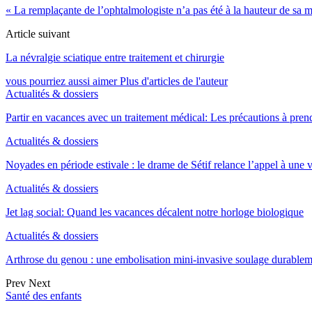
« La remplaçante de l’ophtalmologiste n’a pas été à la hauteur de sa m
Article suivant
La névralgie sciatique entre traitement et chirurgie
vous pourriez aussi aimer
Plus d'articles de l'auteur
Actualités & dossiers
Partir en vacances avec un traitement médical: Les précautions à pren
Actualités & dossiers
Noyades en période estivale : le drame de Sétif relance l’appel à une
Actualités & dossiers
Jet lag social: Quand les vacances décalent notre horloge biologique
Actualités & dossiers
Arthrose du genou : une embolisation mini-invasive soulage durable
Prev
Next
Santé des enfants