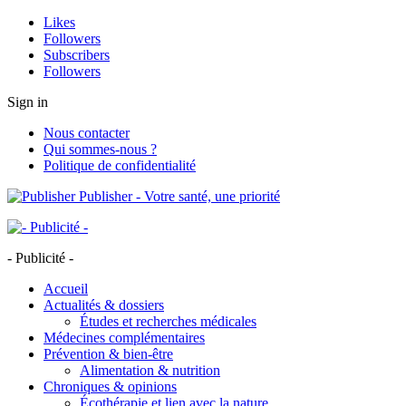
Likes
Followers
Subscribers
Followers
Sign in
Nous contacter
Qui sommes-nous ?
Politique de confidentialité
Publisher - Votre santé, une priorité
- Publicité -
Accueil
Actualités & dossiers
Études et recherches médicales
Médecines complémentaires
Prévention & bien-être
Alimentation & nutrition
Chroniques & opinions
Écothérapie et lien avec la nature