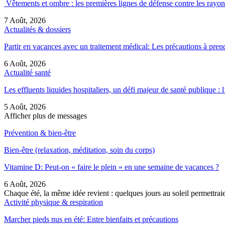
Vêtements et ombre : les premières lignes de défense contre les rayon
7 Août, 2026
Actualités & dossiers
Partir en vacances avec un traitement médical: Les précautions à pren
6 Août, 2026
Actualité santé
Les effluents liquides hospitaliers, un défi majeur de santé publique 
5 Août, 2026
Afficher plus de messages
Prévention & bien-être
Bien-être (relaxation, méditation, soin du corps)
Vitamine D: Peut-on « faire le plein » en une semaine de vacances ?
6 Août, 2026
Chaque été, la même idée revient : quelques jours au soleil permettra
Activité physique & respiration
Marcher pieds nus en été: Entre bienfaits et précautions