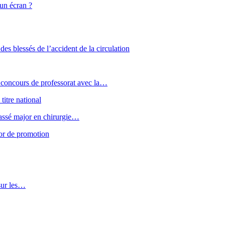
 un écran ?
des blessés de l’accident de la circulation
u concours de professorat avec la…
titre national
classé major en chirurgie…
or de promotion
 sur les…