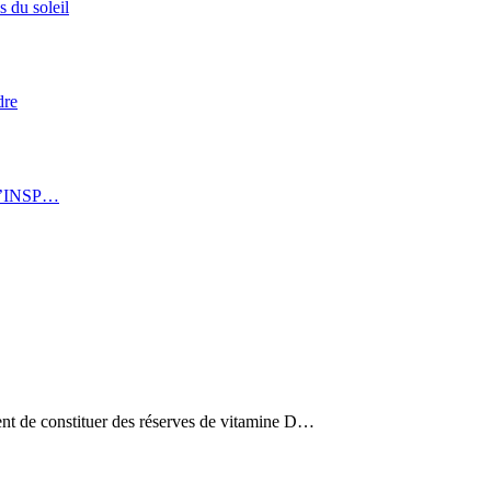
s du soleil
dre
: l’INSP…
ient de constituer des réserves de vitamine D…