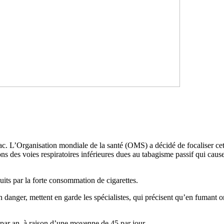
. L’Organisation mondiale de la santé (OMS) a décidé de focaliser cett
ns des voies respiratoires inférieures dues au tabagisme passif qui caus
duits par la forte consommation de cigarettes.
n danger, mettent en garde les spécialistes, qui précisent qu’en fumant
 par an, à raison d’une moyenne de 45 par jour.