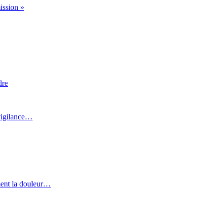
ission »
dre
 vigilance…
ment la douleur…