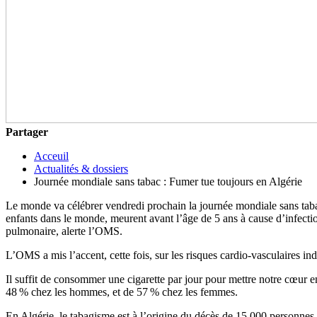
Partager
Acceuil
Actualités & dossiers
Journée mondiale sans tabac : Fumer tue toujours en Algérie
Le monde va célébrer vendredi prochain la journée mondiale sans tabac
enfants dans le monde, meurent avant l’âge de 5 ans à cause d’infectio
pulmonaire, alerte l’OMS.
L’OMS a mis l’accent, cette fois, sur les risques cardio-vasculaires in
Il suffit de consommer une cigarette par jour pour mettre notre cœur e
48 % chez les hommes, et de 57 % chez les femmes.
En Algérie, le tabagisme est à l’origine du décès de 15.000 personnes