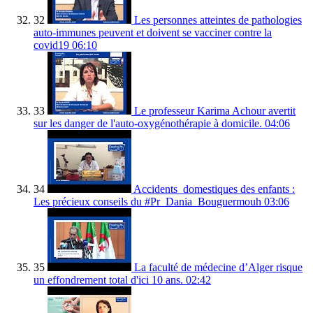
32
Les personnes atteintes de pathologies
auto-immunes peuvent et doivent se vacciner contre la
covid19
06:10
33
Le professeur Karima Achour avertit
sur les danger de l'auto-oxygénothérapie à domicile.
04:06
34
Accidents_domestiques des enfants :
Les précieux conseils du #Pr_Dania_Bouguermouh
03:06
35
La faculté de médecine d’Alger risque
un effondrement total d'ici 10 ans.
02:42