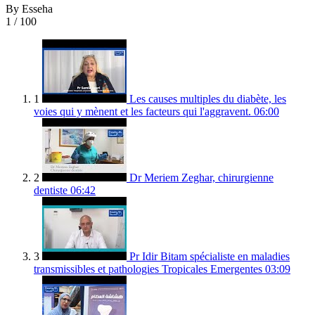
By Esseha
1
/ 100
1
Les causes multiples du diabète, les
voies qui y mènent et les facteurs qui l'aggravent.
06:00
2
Dr Meriem Zeghar, chirurgienne
dentiste
06:42
3
Pr Idir Bitam spécialiste en maladies
transmissibles et pathologies Tropicales Emergentes
03:09