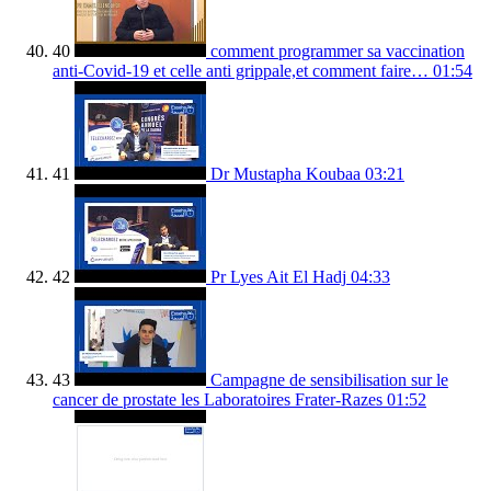
40
comment programmer sa vaccination
anti-Covid-19 et celle anti grippale,et comment faire…
01:54
41
Dr Mustapha Koubaa
03:21
42
Pr Lyes Ait El Hadj
04:33
43
Campagne de sensibilisation sur le
cancer de prostate les Laboratoires Frater-Razes
01:52