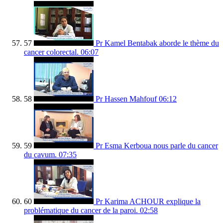
57
Pr Kamel Bentabak aborde le thème du
cancer colorectal.
06:07
58
Pr Hassen Mahfouf
06:12
59
Pr Esma Kerboua nous parle du cancer
du cavum.
07:35
60
Pr Karima ACHOUR explique la
problématique du cancer de la paroi.
02:58