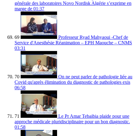
générale des laboratoires Novo Nordisk Algérie s’exprime en
marge de
01:37
69
Professeur Ryad Mahyaoui -Chef de
Service d'Anesthésie Réanimation – EPH Maouche – CNMS
03:31
70
On ne peut parler de pathologie liée au
Covid qu'après élimination du diagnostic de pathologies exis
06:58
71
Le Pr Amar Tebaibia plaide pour une
approche médicale pluridisciplinaire pour un bon diagnostic.
01:58