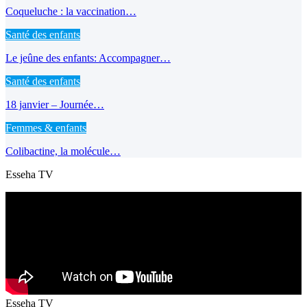
Coqueluche : la vaccination…
Santé des enfants
Le jeûne des enfants: Accompagner…
Santé des enfants
18 janvier – Journée…
Femmes & enfants
Colibactine, la molécule…
Esseha TV
Esseha TV