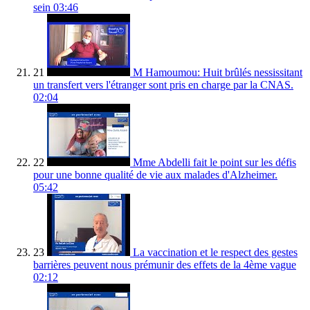
sein
03:46
21
M Hamoumou: Huit brûlés nessissitant
un transfert vers l'étranger sont pris en charge par la CNAS.
02:04
22
Mme Abdelli fait le point sur les défis
pour une bonne qualité de vie aux malades d'Alzheimer.
05:42
23
La vaccination et le respect des gestes
barrières peuvent nous prémunir des effets de la 4ème vague
02:12