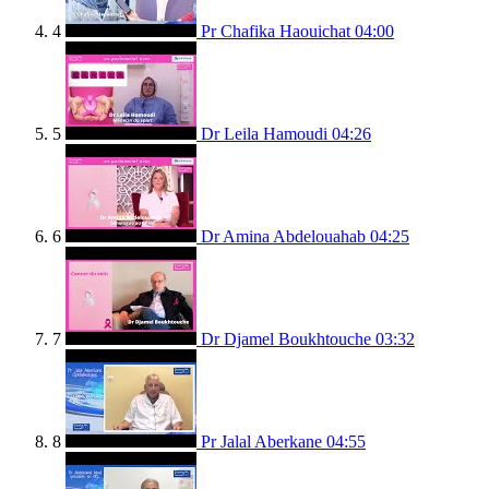
4
Pr Chafika Haouichat
04:00
5
Dr Leila Hamoudi
04:26
6
Dr Amina Abdelouahab
04:25
7
Dr Djamel Boukhtouche
03:32
8
Pr Jalal Aberkane
04:55