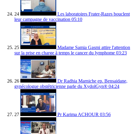
24
Les laboratoires Frater-Razes bouclent
leur campagne de vaccination
05:10
25
Madame Samia Gasmi attire l'attention
sur la prise en charge à temps le cancer du lymphome
03:23
26
Dr Radhia Marniche ep. Bensaidane,
gynécologue obstétricienne parle du XydolGyn®
04:24
27
Pr Karima ACHOUR
03:56