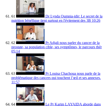
61
Dr Lynda Oumnia-idir: Le secret de la
nutrition bénéfique tient surtout en l'évitement des 3B
10:26
62
Pr Adjali nous parler du cancer de la
prostate, sa population cible, ses symptômes, le parcours thér
05:14
63
Pr Louisa Chachoua nous parle de la
problématique des cancers qui touchent l’œil et ses annexes.
11:57
64
Le Pr Karim LAYAIDA aborde dans