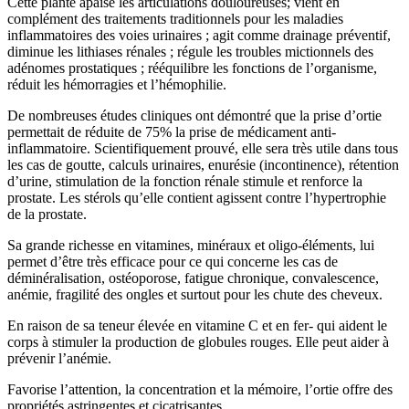
Cette plante apaise les articulations douloureuses; vient en
complément des traitements traditionnels pour les maladies
inflammatoires des voies urinaires ; agit comme drainage préventif,
diminue les lithiases rénales ; régule les troubles mictionnels des
adénomes prostatiques ; rééquilibre les fonctions de l’organisme,
réduit les hémorragies et l’hémophilie.
De nombreuses études cliniques ont démontré que la prise d’ortie
permettait de réduite de 75% la prise de médicament anti-
inflammatoire. Scientifiquement prouvé, elle sera très utile dans tous
les cas de goutte, calculs urinaires, enurésie (incontinence), rétention
d’urine, stimulation de la fonction rénale stimule et renforce la
prostate. Les stérols qu’elle contient agissent contre l’hypertrophie
de la prostate.
Sa grande richesse en vitamines, minéraux et oligo-éléments, lui
permet d’être très efficace pour ce qui concerne les cas de
déminéralisation, ostéoporose, fatigue chronique, convalescence,
anémie, fragilité des ongles et surtout pour les chute des cheveux.
En raison de sa teneur élevée en vitamine C et en fer- qui aident le
corps à stimuler la production de globules rouges. Elle peut aider à
prévenir l’anémie.
Favorise l’attention, la concentration et la mémoire, l’ortie offre des
propriétés astringentes et cicatrisantes.