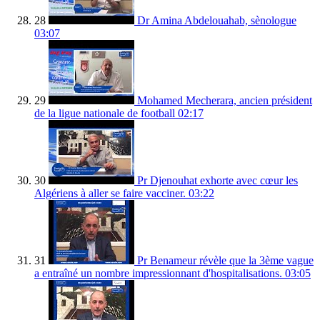
28
Dr Amina Abdelouahab, sènologue
03:07
29
Mohamed Mecherara, ancien président
de la ligue nationale de football
02:17
30
Pr Djenouhat exhorte avec cœur les
Algériens à aller se faire vacciner.
03:22
31
Pr Benameur révèle que la 3ème vague
a entraîné un nombre impressionnant d'hospitalisations.
03:05