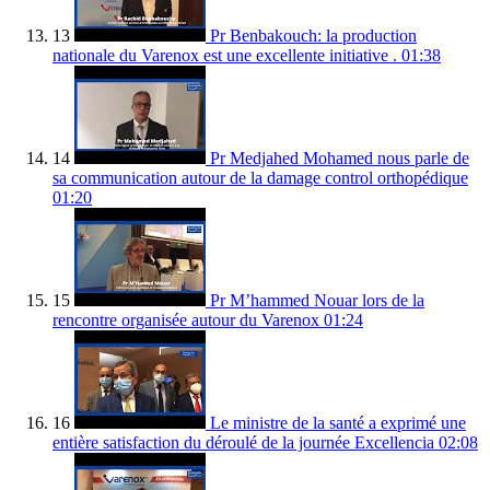
13
Pr Benbakouch: la production
nationale du Varenox est une excellente initiative .
01:38
14
Pr Medjahed Mohamed nous parle de
sa communication autour de la damage control orthopédique
01:20
15
Pr M’hammed Nouar lors de la
rencontre organisée autour du Varenox
01:24
16
Le ministre de la santé a exprimé une
entière satisfaction du déroulé de la journée Excellencia
02:08