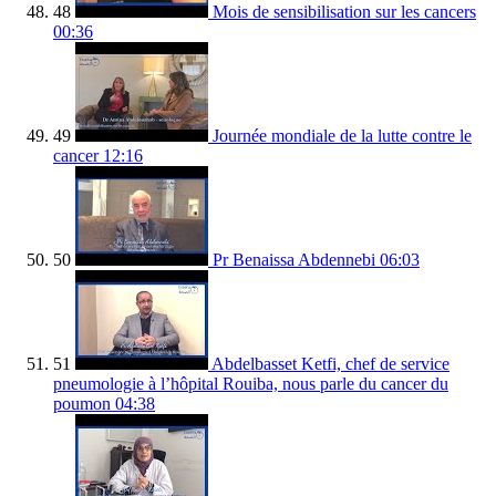
48
Mois de sensibilisation sur les cancers
00:36
49
Journée mondiale de la lutte contre le
cancer
12:16
50
Pr Benaissa Abdennebi
06:03
51
Abdelbasset Ketfi, chef de service
pneumologie à l’hôpital Rouiba, nous parle du cancer du
poumon
04:38