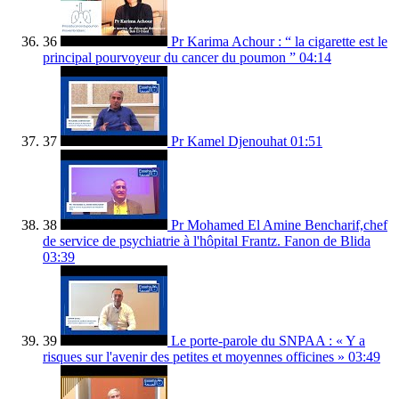
36
Pr Karima Achour : “ la cigarette est le
principal pourvoyeur du cancer du poumon ”
04:14
37
Pr Kamel Djenouhat
01:51
38
Pr Mohamed El Amine Bencharif,chef
de service de psychiatrie à l'hôpital Frantz. Fanon de Blida
03:39
39
Le porte-parole du SNPAA : « Y a
risques sur l'avenir des petites et moyennes officines »
03:49