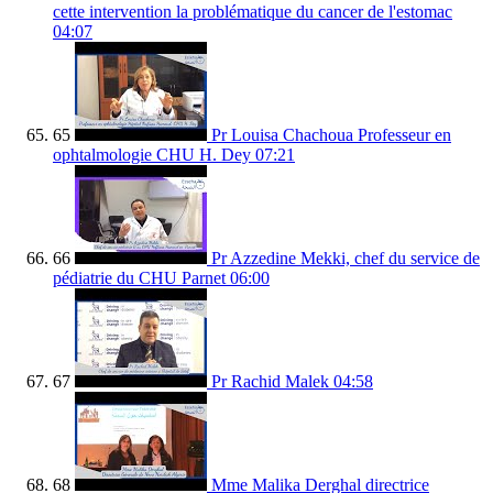
cette intervention la problématique du cancer de l'estomac
04:07
65
Pr Louisa Chachoua Professeur en
ophtalmologie CHU H. Dey
07:21
66
Pr Azzedine Mekki, chef du service de
pédiatrie du CHU Parnet
06:00
67
Pr Rachid Malek
04:58
68
Mme Malika Derghal directrice