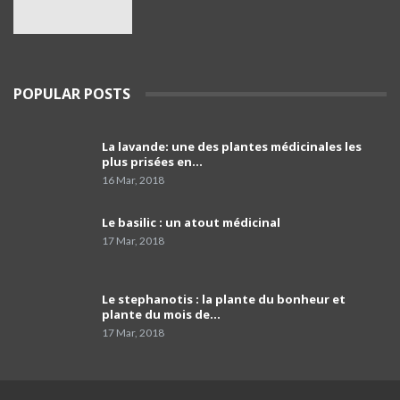
Thamakfoult Ifelfel Azeguagh,Chadlouh !
Couscous aux légumes, Paprika #viande
38
séchée #kabyle
19:09
Dr Chakib Abi-Ayad
POPULAR POSTS
39
02:38
La lavande: une des plantes médicinales les
Pr Malik Djenane
plus prisées en…
40
15:25
16 Mar, 2018
Pr El Hachemi Djoudi: la maladie de
Le basilic : un atout médicinal
l'ostéoporose
41
17 Mar, 2018
05:58
التعريف الدقيق بمرض هشاشة العظام، أعراضه
Le stephanotis : la plante du bonheur et
وعوامل الاصابة به
42
plante du mois de…
14:35
17 Mar, 2018
Pr Manel El Rakawi - du service rhumatologie
de l’hôpital de Douera
43
05:41