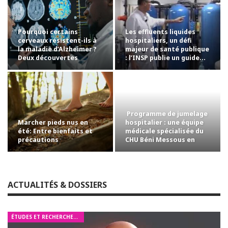
Pourquoi certains
Les effluents liquides
cerveaux résistent-ils à
hospitaliers, un défi
la maladie d’Alzheimer ?
majeur de santé publique
Deux découvertes
: l’INSP publie un guide…
ouvrent de…
Programme de jumelage
Marcher pieds nus en
hospitalier : une équipe
été: Entre bienfaits et
médicale spécialisée du
précautions
CHU Béni Messous en
mission…
ACTUALITÉS & DOSSIERS
ÉTUDES ET RECHERCHES MÉDICALES