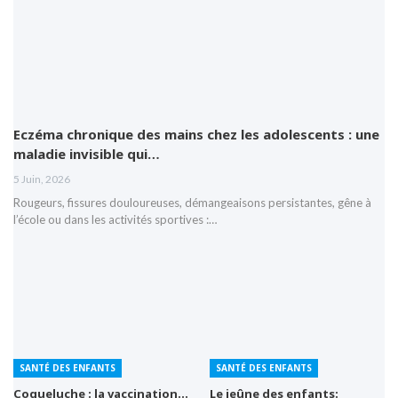
Eczéma chronique des mains chez les adolescents : une
maladie invisible qui…
5 Juin, 2026
Rougeurs, fissures douloureuses, démangeaisons persistantes, gêne à
l’école ou dans les activités sportives :…
SANTÉ DES ENFANTS
SANTÉ DES ENFANTS
Coqueluche : la vaccination…
Le jeûne des enfants: