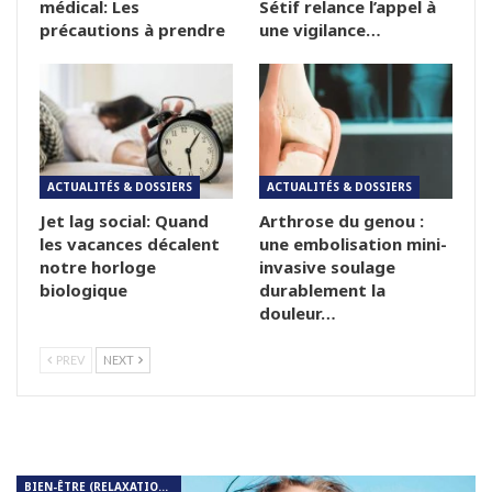
médical: Les
Sétif relance l’appel à
précautions à prendre
une vigilance…
ACTUALITÉS & DOSSIERS
ACTUALITÉS & DOSSIERS
Jet lag social: Quand
Arthrose du genou :
les vacances décalent
une embolisation mini-
notre horloge
invasive soulage
biologique
durablement la
douleur…
PREV
NEXT
BIEN-ÊTRE (RELAXATION, MÉDITATION, SOIN DU CORPS)