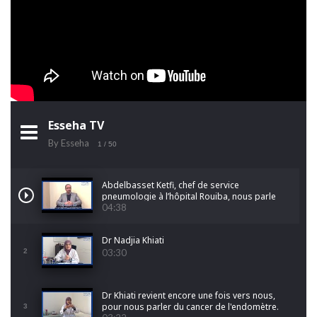
Esseha TV
By Esseha
1
/ 50
Abdelbasset Ketfi, chef de service
pneumologie à l’hôpital Rouiba, nous parle
du cancer du poumon
04:38
Dr Nadjia Khiati
2
03:30
Dr Khiati revient encore une fois vers nous,
pour nous parler du cancer de l'endomètre.
3