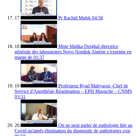
17
Pr Rachid Malek
04:58
18
Mme Malika Derghal directrice
générale des laboratoires Novo Nordisk Algérie s’exprime en
marge de
01:37
19
Professeur Ryad Mahyaoui -Chef de
Service d'Anesthésie Réanimation – EPH Maouche – CNMS
03:31
20
On ne peut parler de pathologie liée au
Covid qu'après élimination du diagnostic de pathologies exis