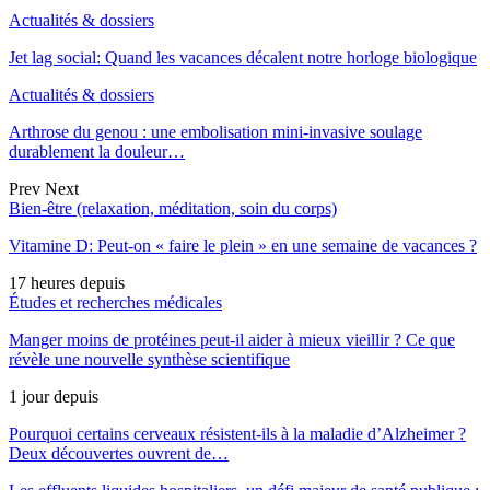
Actualités & dossiers
Jet lag social: Quand les vacances décalent notre horloge biologique
Actualités & dossiers
Arthrose du genou : une embolisation mini-invasive soulage
durablement la douleur…
Prev
Next
Bien-être (relaxation, méditation, soin du corps)
Vitamine D: Peut-on « faire le plein » en une semaine de vacances ?
17 heures depuis
Études et recherches médicales
Manger moins de protéines peut-il aider à mieux vieillir ? Ce que
révèle une nouvelle synthèse scientifique
1 jour depuis
Pourquoi certains cerveaux résistent-ils à la maladie d’Alzheimer ?
Deux découvertes ouvrent de…