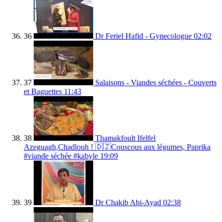
36
Dr Feriel Hafid - Gynecologue
02:02
37
Salaisons - Viandes séchées - Couverts
et Baguettes
11:43
38
Thamakfoult Ifelfel
Azeguagh,Chadlouh ! 🇩🇿Couscous aux légumes, Paprika
#viande séchée #kabyle
19:09
39
Dr Chakib Abi-Ayad
02:38