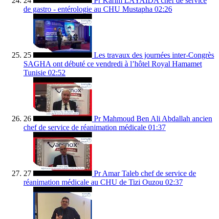
24
Pr Karim LAYAIDA chef de service
de gastro - entérologie au CHU Mustapha
02:26
25
Les travaux des journées inter-Congrès
SAGHA ont débuté ce vendredi à l’hôtel Royal Hamamet
Tunisie
02:52
26
Pr Mahmoud Ben Ali Abdallah ancien
chef de service de réanimation médicale
01:37
27
Pr Amar Taleb chef de service de
réanimation médicale au CHU de Tizi Ouzou
02:37