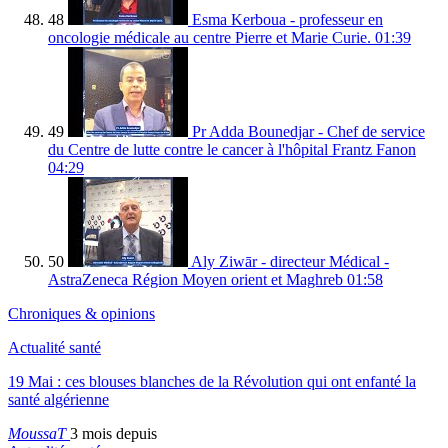
48
Esma Kerboua - professeur en
oncologie médicale au centre Pierre et Marie Curie.
01:39
49
Pr Adda Bounedjar - Chef de service
du Centre de lutte contre le cancer à l'hôpital Frantz Fanon
04:29
50
Aly Ziwār - directeur Médical -
AstraZeneca Région Moyen orient et Maghreb
01:58
Chroniques & opinions
Actualité santé
19 Mai : ces blouses blanches de la Révolution qui ont enfanté la
santé algérienne
MoussaT
3 mois depuis