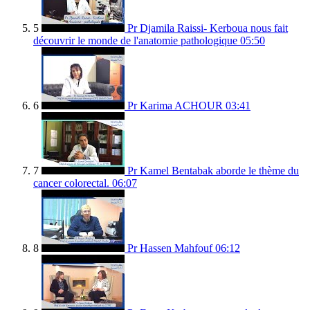
5
Pr Djamila Raissi- Kerboua nous fait
découvrir le monde de l'anatomie pathologique
05:50
6
Pr Karima ACHOUR
03:41
7
Pr Kamel Bentabak aborde le thème du
cancer colorectal.
06:07
8
Pr Hassen Mahfouf
06:12