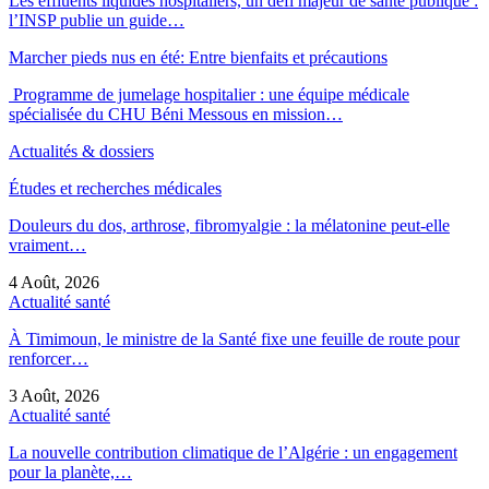
Les effluents liquides hospitaliers, un défi majeur de santé publique :
l’INSP publie un guide…
Marcher pieds nus en été: Entre bienfaits et précautions
Programme de jumelage hospitalier : une équipe médicale
spécialisée du CHU Béni Messous en mission…
Actualités & dossiers
Études et recherches médicales
Douleurs du dos, arthrose, fibromyalgie : la mélatonine peut-elle
vraiment…
4 Août, 2026
Actualité santé
À Timimoun, le ministre de la Santé fixe une feuille de route pour
renforcer…
3 Août, 2026
Actualité santé
La nouvelle contribution climatique de l’Algérie : un engagement
pour la planète,…