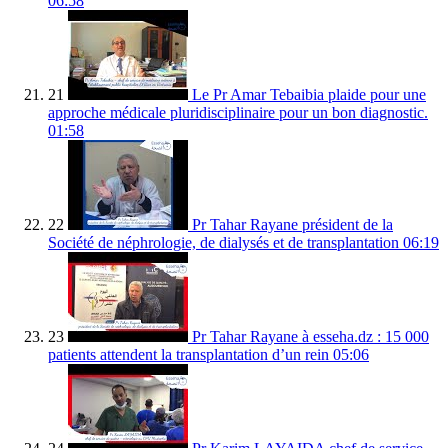
06:58
21
Le Pr Amar Tebaibia plaide pour une
approche médicale pluridisciplinaire pour un bon diagnostic.
01:58
22
Pr Tahar Rayane président de la
Société de néphrologie, de dialysés et de transplantation
06:19
23
Pr Tahar Rayane à esseha.dz : 15 000
patients attendent la transplantation d’un rein
05:06