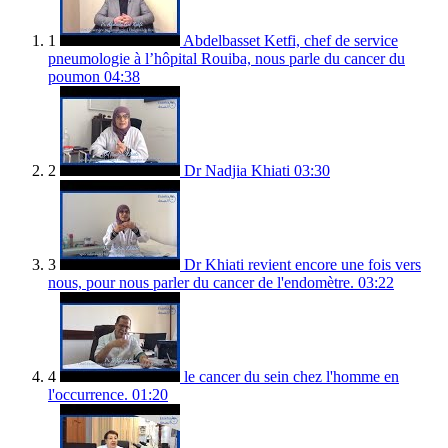
1
Abdelbasset Ketfi, chef de service
pneumologie à l’hôpital Rouiba, nous parle du cancer du
poumon
04:38
2
Dr Nadjia Khiati
03:30
3
Dr Khiati revient encore une fois vers
nous, pour nous parler du cancer de l'endomètre.
03:22
4
le cancer du sein chez l'homme en
l'occurrence.
01:20