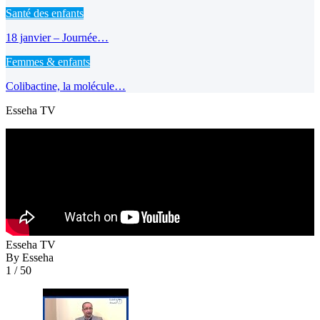
Santé des enfants
18 janvier – Journée…
Femmes & enfants
Colibactine, la molécule…
Esseha TV
Esseha TV
By Esseha
1
/ 50