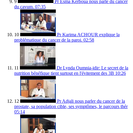
9
Pr Esma Kerboua nous parle du cancer
du cavum.
07:35
10
Pr Karima ACHOUR explique la
problématique du cancer de la paroi.
02:58
11
Dr Lynda Oumnia-idir: Le secret de la
nutrition bénéfique tient surtout en l'évitement des 3B
10:26
12
Pr Adjali nous parler du cancer de la
prostate, sa population cible, ses symptômes, le parcours thér
05:14