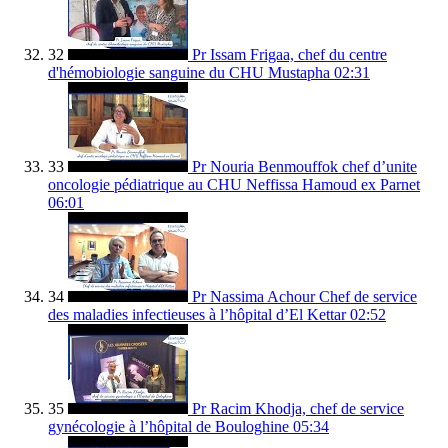
32
Pr Issam Frigaa, chef du centre
d'hémobiologie sanguine du CHU Mustapha
02:31
33
Pr Nouria Benmouffok chef d’unite
oncologie pédiatrique au CHU Neffissa Hamoud ex Parnet
06:01
34
Pr Nassima Achour Chef de service
des maladies infectieuses à l’hôpital d’El Kettar
02:52
35
Pr Racim Khodja, chef de service
gynécologie à l’hôpital de Bouloghine
05:34