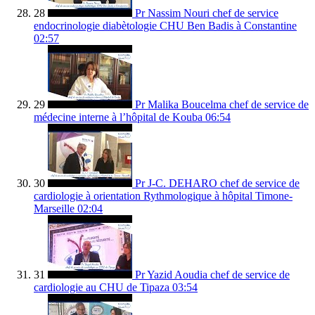
28
Pr Nassim Nouri chef de service
endocrinologie diabètologie CHU Ben Badis à Constantine
02:57
29
Pr Malika Boucelma chef de service de
médecine interne à l’hôpital de Kouba
06:54
30
Pr J-C. DEHARO chef de service de
cardiologie à orientation Rythmologique à hôpital Timone-
Marseille
02:04
31
Pr Yazid Aoudia chef de service de
cardiologie au CHU de Tipaza
03:54