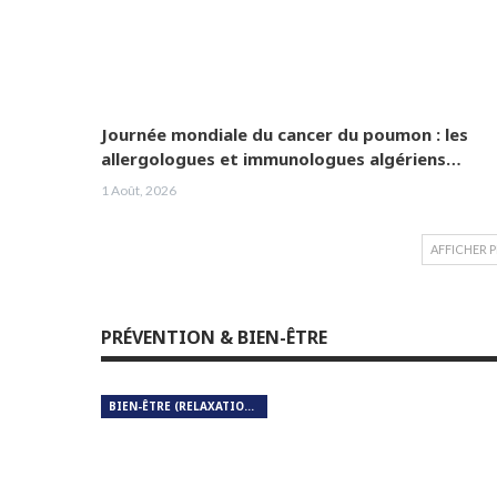
Journée mondiale du cancer du poumon : les
allergologues et immunologues algériens…
1 Août, 2026
AFFICHER 
PRÉVENTION & BIEN-ÊTRE
BIEN-ÊTRE (RELAXATION, MÉDITATION, SOIN DU CORPS)