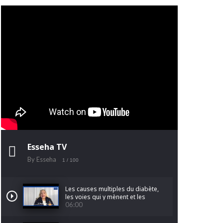
Esseha TV
By Esseha
1
/ 100
Les causes multiples du diabète,
les voies qui y mènent et les
facteurs qui l'aggravent.
06:00