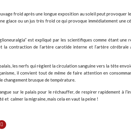
vage froid après une longue exposition au soleil peut provoquer le 
une glace ou un jus très froid ce qui provoque immédiatement une 
neuralgia’’ est expliqué par les scientifiques comme étant une ré
et la contraction de l’artère carotide interne et l’artère cérébral
 palais, les nerfs qui règlent la circulation sanguine vers la tête env
ganisme, il convient tout de même de faire attention en consommant
r le changement brusque de température.
 langue sur le palais pour le réchauffer, de respirer rapidement à l
é et calmer la migraine, mais cela en vaut la peine !