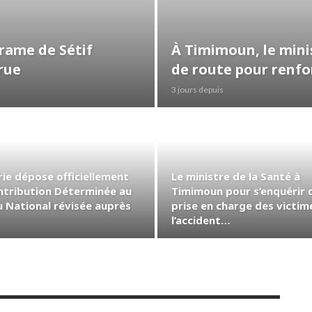
drame de Sétif
À Timimoun, le minis
crue
de route pour renfo
3 jours depuis
rie dépose officiellement
Le ministre de la Santé à
ntribution Déterminée au
Timimoun pour s’enquérir d
u National révisée auprès
prise en charge des victim
l’accident…