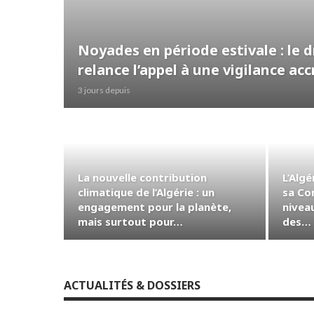
Noyades en période estivale : le 
relance l’appel à une vigilance ac
3 jours depuis
La nouvelle contribution
L’Algé
climatique de l’Algérie : un
sa Co
engagement pour la planète,
nivea
mais surtout pour…
des…
ACTUALITÉS & DOSSIERS