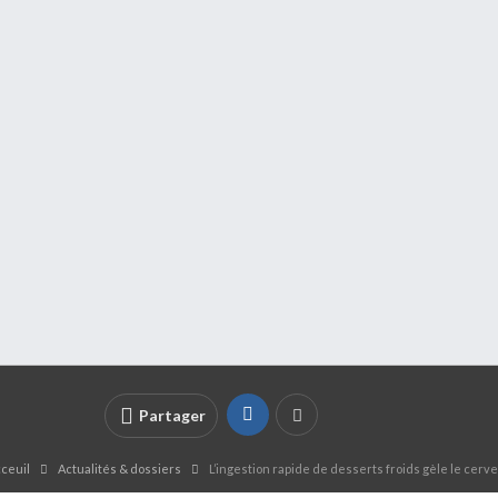
Partager
ceuil
Actualités & dossiers
L’ingestion rapide de desserts froids gèle le cerv