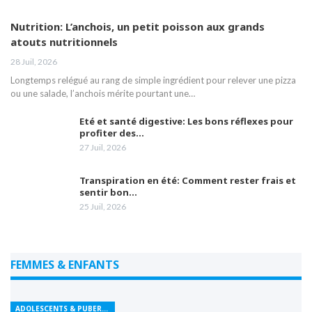
Nutrition: L’anchois, un petit poisson aux grands
atouts nutritionnels
28 Juil, 2026
Longtemps relégué au rang de simple ingrédient pour relever une pizza
ou une salade, l’anchois mérite pourtant une…
Eté et santé digestive: Les bons réflexes pour
profiter des…
27 Juil, 2026
Transpiration en été: Comment rester frais et
sentir bon…
25 Juil, 2026
FEMMES & ENFANTS
ADOLESCENTS & PUBERTÉ