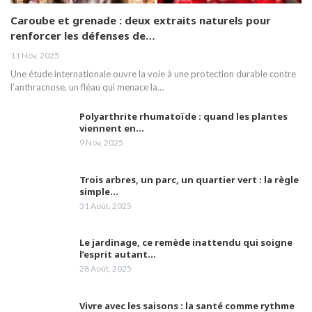
06:09
Caroube et grenade : deux extraits naturels pour
renforcer les défenses de…
Le Dr Amina Abdelouahab, sénologue,
aborde la nécessité de comprendre la
20
11 Nov, 2025
maladie du cancer du sein
03:46
Une étude internationale ouvre la voie à une protection durable contre
l’anthracnose, un fléau qui menace la…
M Hamoumou: Huit brûlés nessissitant un
transfert vers l'étranger sont pris en charge
21
par la CNAS.
02:04
Polyarthrite rhumatoïde : quand les plantes
viennent en…
9 Nov, 2025
Mme Abdelli fait le point sur les défis pour
une bonne qualité de vie aux malades
22
d'Alzheimer.
05:42
Trois arbres, un parc, un quartier vert : la règle
simple…
La vaccination et le respect des gestes
31 Août, 2025
barrières peuvent nous prémunir des effets
23
de la 4ème vague
02:12
Le jardinage, ce remède inattendu qui soigne
Les laboratoires Frater-Razes bouclent leur
l’esprit autant…
campagne de vaccination
24
28 Août, 2025
05:10
Vivre avec les saisons : la santé comme rythme
Madame Samia Gasmi attire l'attention sur la