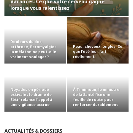
Vacances: Ce que votre cerveau gagne
lorsque vous ralentissez
Douleurs du dos,
Peau, cheveux, ongles: Ce
arthrose, fibromyalgie :
que l’été leur fait
la mélatonine peut-elle
réellement
vraiment soulager ?
Noyades en période
À Timimoun, le ministre
estivale : le drame de
de la Santé fixe une
Sétif relance l’appel à
feuille de route pour
une vigilance accrue
renforcer durablement
l’offre de…
ACTUALITÉS & DOSSIERS