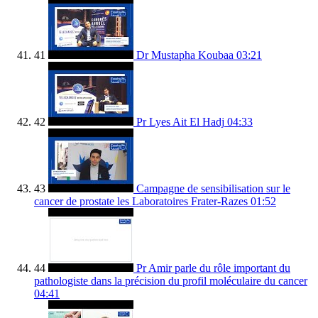
41
Dr Mustapha Koubaa
03:21
42
Pr Lyes Ait El Hadj
04:33
43
Campagne de sensibilisation sur le
cancer de prostate les Laboratoires Frater-Razes
01:52
44
Pr Amir parle du rôle important du
pathologiste dans la précision du profil moléculaire du cancer
04:41