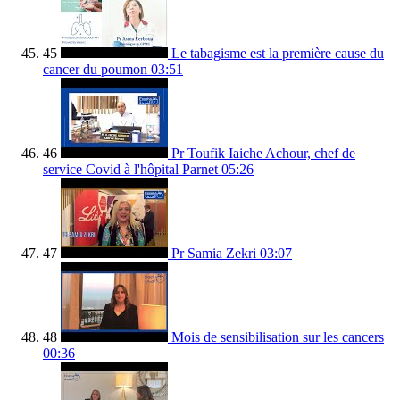
45
Le tabagisme est la première cause du
cancer du poumon
03:51
46
Pr Toufik Iaiche Achour, chef de
service Covid à l'hôpital Parnet
05:26
47
Pr Samia Zekri
03:07
48
Mois de sensibilisation sur les cancers
00:36