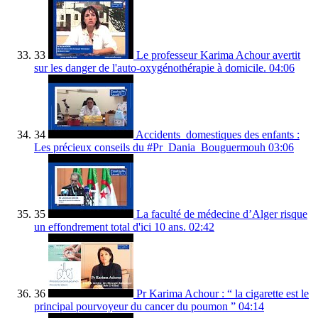
33
Le professeur Karima Achour avertit
sur les danger de l'auto-oxygénothérapie à domicile.
04:06
34
Accidents_domestiques des enfants :
Les précieux conseils du #Pr_Dania_Bouguermouh
03:06
35
La faculté de médecine d’Alger risque
un effondrement total d'ici 10 ans.
02:42
36
Pr Karima Achour : “ la cigarette est le
principal pourvoyeur du cancer du poumon ”
04:14