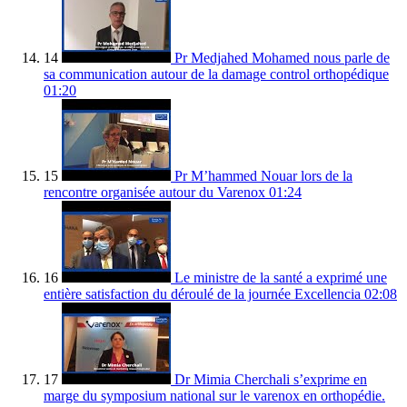
14
Pr Medjahed Mohamed nous parle de
sa communication autour de la damage control orthopédique
01:20
15
Pr M’hammed Nouar lors de la
rencontre organisée autour du Varenox
01:24
16
Le ministre de la santé a exprimé une
entière satisfaction du déroulé de la journée Excellencia
02:08
17
Dr Mimia Cherchali s’exprime en
marge du symposium national sur le varenox en orthopédie.