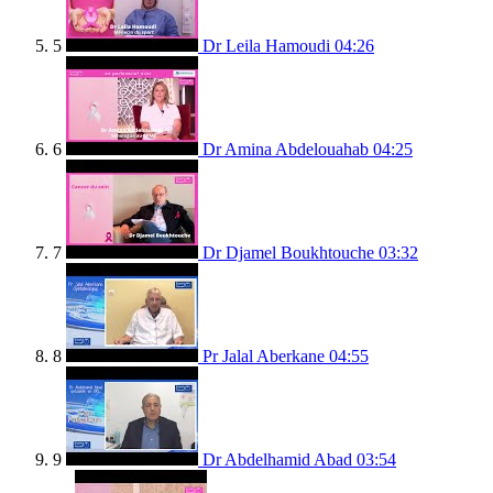
5
Dr Leila Hamoudi
04:26
6
Dr Amina Abdelouahab
04:25
7
Dr Djamel Boukhtouche
03:32
8
Pr Jalal Aberkane
04:55
9
Dr Abdelhamid Abad
03:54