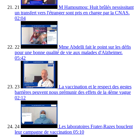
21
M Hamoumou: Huit brûlés nessissitant
un transfert vers l'étranger sont pris en charge par la CNAS.
02:04
22
Mme Abdelli fait le point sur les défis
pour une bonne qualité de vie aux malades d'Alzheimer.
05:42
23
La vaccination et le respect des gestes
barrières peuvent nous prémunir des effets de la 4ème vague
02:12
24
Les laboratoires Frater-Razes bouclent
leur campagne de vaccination
05:10