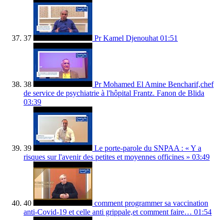
37
Pr Kamel Djenouhat
01:51
38
Pr Mohamed El Amine Bencharif,chef
de service de psychiatrie à l'hôpital Frantz. Fanon de Blida
03:39
39
Le porte-parole du SNPAA : « Y a
risques sur l'avenir des petites et moyennes officines »
03:49
40
comment programmer sa vaccination
anti-Covid-19 et celle anti grippale,et comment faire…
01:54