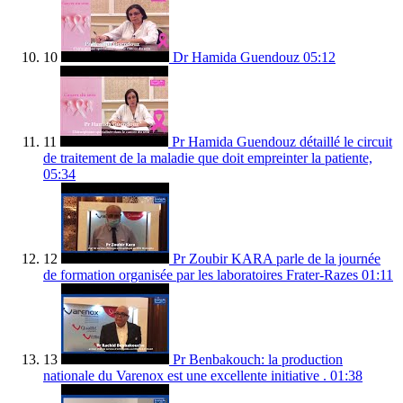
10
Dr Hamida Guendouz
05:12
11
Pr Hamida Guendouz détaillé le circuit
de traitement de la maladie que doit empreinter la patiente,
05:34
12
Pr Zoubir KARA parle de la journée
de formation organisée par les laboratoires Frater-Razes
01:11
13
Pr Benbakouch: la production
nationale du Varenox est une excellente initiative .
01:38