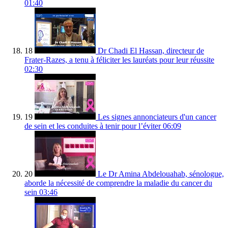
01:40
18
Dr Chadi El Hassan, directeur de
Frater-Razes, a tenu à féliciter les lauréats pour leur réussite
02:30
19
Les signes annonciateurs d'un cancer
de sein et les conduites à tenir pour l’éviter
06:09
20
Le Dr Amina Abdelouahab, sénologue,
aborde la nécessité de comprendre la maladie du cancer du
sein
03:46