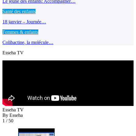
Le jeûne des enfants: Accompagner…
Santé des enfants
18 janvier – Journée…
Femmes & enfants
Colibactine, la molécule…
Esseha TV
Esseha TV
By Esseha
1
/ 50