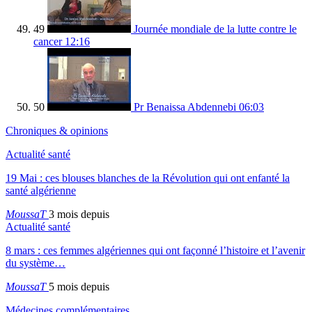
49
Journée mondiale de la lutte contre le
cancer
12:16
50
Pr Benaissa Abdennebi
06:03
Chroniques & opinions
Actualité santé
19 Mai : ces blouses blanches de la Révolution qui ont enfanté la
santé algérienne
MoussaT
3 mois depuis
Actualité santé
8 mars : ces femmes algériennes qui ont façonné l’histoire et l’avenir
du système…
MoussaT
5 mois depuis
Médecines complémentaires