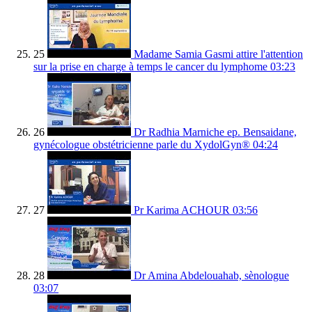
25
Madame Samia Gasmi attire l'attention
sur la prise en charge à temps le cancer du lymphome
03:23
26
Dr Radhia Marniche ep. Bensaidane,
gynécologue obstétricienne parle du XydolGyn®
04:24
27
Pr Karima ACHOUR
03:56
28
Dr Amina Abdelouahab, sènologue
03:07