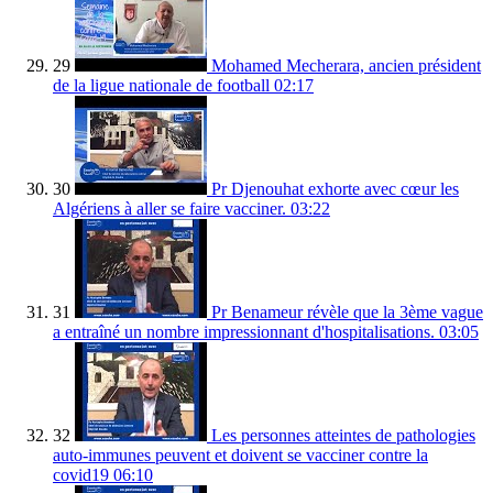
29
Mohamed Mecherara, ancien président
de la ligue nationale de football
02:17
30
Pr Djenouhat exhorte avec cœur les
Algériens à aller se faire vacciner.
03:22
31
Pr Benameur révèle que la 3ème vague
a entraîné un nombre impressionnant d'hospitalisations.
03:05
32
Les personnes atteintes de pathologies
auto-immunes peuvent et doivent se vacciner contre la
covid19
06:10