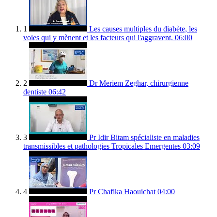
1
Les causes multiples du diabète, les
voies qui y mènent et les facteurs qui l'aggravent.
06:00
2
Dr Meriem Zeghar, chirurgienne
dentiste
06:42
3
Pr Idir Bitam spécialiste en maladies
transmissibles et pathologies Tropicales Emergentes
03:09
4
Pr Chafika Haouichat
04:00