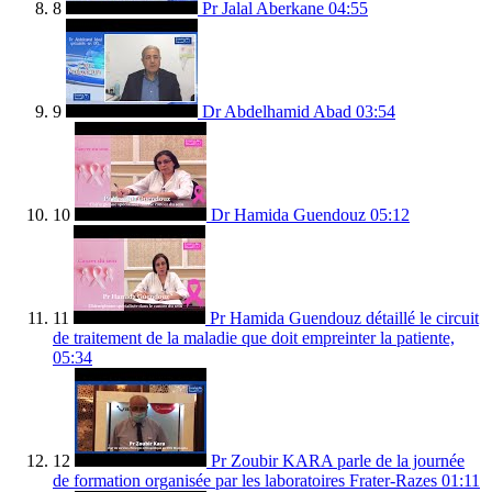
8
Pr Jalal Aberkane
04:55
9
Dr Abdelhamid Abad
03:54
10
Dr Hamida Guendouz
05:12
11
Pr Hamida Guendouz détaillé le circuit
de traitement de la maladie que doit empreinter la patiente,
05:34
12
Pr Zoubir KARA parle de la journée
de formation organisée par les laboratoires Frater-Razes
01:11