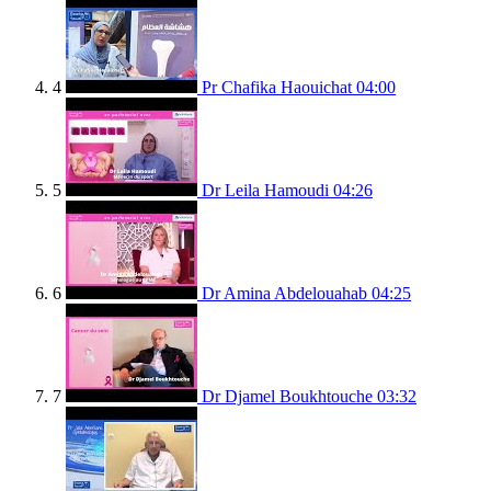
4
Pr Chafika Haouichat
04:00
5
Dr Leila Hamoudi
04:26
6
Dr Amina Abdelouahab
04:25
7
Dr Djamel Boukhtouche
03:32