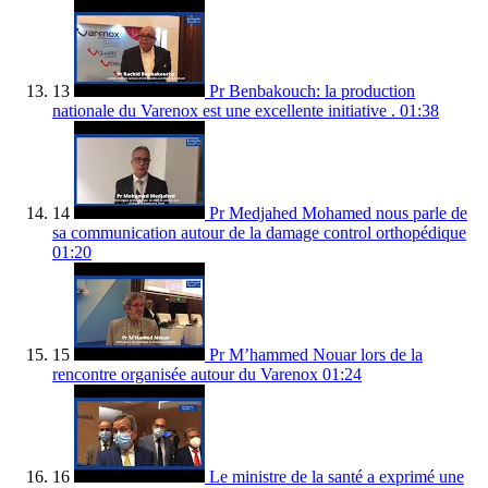
13
Pr Benbakouch: la production
nationale du Varenox est une excellente initiative .
01:38
14
Pr Medjahed Mohamed nous parle de
sa communication autour de la damage control orthopédique
01:20
15
Pr M’hammed Nouar lors de la
rencontre organisée autour du Varenox
01:24
16
Le ministre de la santé a exprimé une