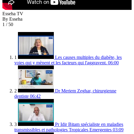
Esseha TV
By Esseha
1
/ 50
1
Les causes multiples du diabète, les
voies qui y mènent et les facteurs qui l'aggravent.
06:00
2
Dr Meriem Zeghar, chirurgienne
dentiste
06:42
3
Pr Idir Bitam spécialiste en maladies
transmissibles et pathologies Tropicales Emergentes
03:09