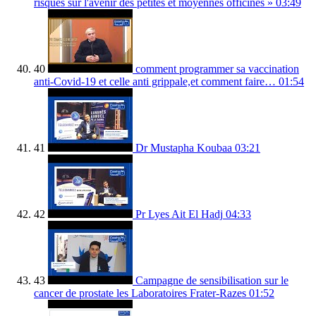
risques sur l'avenir des petites et moyennes officines »
03:49
40
comment programmer sa vaccination
anti-Covid-19 et celle anti grippale,et comment faire…
01:54
41
Dr Mustapha Koubaa
03:21
42
Pr Lyes Ait El Hadj
04:33
43
Campagne de sensibilisation sur le
cancer de prostate les Laboratoires Frater-Razes
01:52