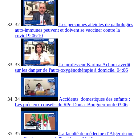
32
Les personnes atteintes de pathologies
auto-immunes peuvent et doivent se vacciner contre la
covid19
06:10
33
Le professeur Karima Achour avertit
sur les danger de l'auto-oxygénothérapie à domicile.
04:06
34
Accidents_domestiques des enfants :
Les précieux conseils du #Pr_Dania_Bouguermouh
03:06
35
La faculté de médecine d’Alger risque