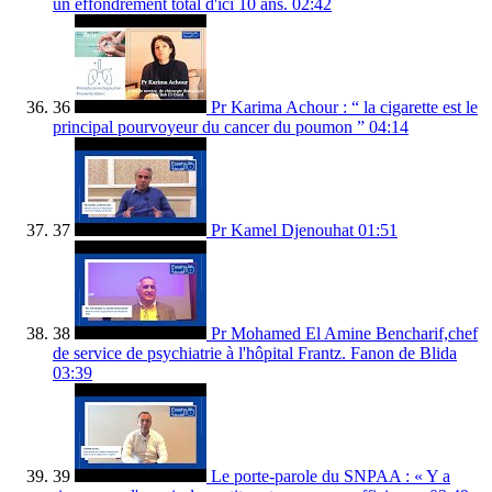
un effondrement total d'ici 10 ans.
02:42
36
Pr Karima Achour : “ la cigarette est le
principal pourvoyeur du cancer du poumon ”
04:14
37
Pr Kamel Djenouhat
01:51
38
Pr Mohamed El Amine Bencharif,chef
de service de psychiatrie à l'hôpital Frantz. Fanon de Blida
03:39
39
Le porte-parole du SNPAA : « Y a