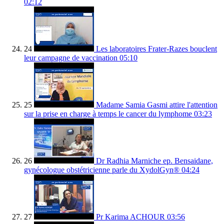
02:12
24
Les laboratoires Frater-Razes bouclent
leur campagne de vaccination
05:10
25
Madame Samia Gasmi attire l'attention
sur la prise en charge à temps le cancer du lymphome
03:23
26
Dr Radhia Marniche ep. Bensaidane,
gynécologue obstétricienne parle du XydolGyn®
04:24
27
Pr Karima ACHOUR
03:56