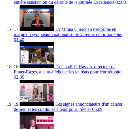
entière satisfaction du déroulé de la journée Excellencia
02:08
17
Dr Mimia Cherchali s’exprime en
marge du symposium national sur le varenox en orthopédie.
01:40
18
Dr Chadi El Hassan, directeur de
Frater-Razes, a tenu à féliciter les lauréats pour leur réussite
02:30
19
Les signes annonciateurs d'un cancer
de sein et les conduites à tenir pour l’éviter
06:09