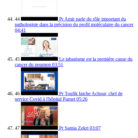
44
Pr Amir parle du rôle important du
pathologiste dans la précision du profil moléculaire du cancer
04:41
45
Le tabagisme est la première cause du
cancer du poumon
03:51
46
Pr Toufik Iaiche Achour, chef de
service Covid à l'hôpital Parnet
05:26
47
Pr Samia Zekri
03:07