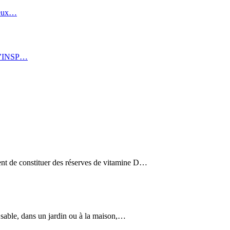
 Deux…
: l’INSP…
ient de constituer des réserves de vitamine D…
le sable, dans un jardin ou à la maison,…