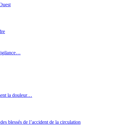
’Ouest
dre
 vigilance…
ment la douleur…
des blessés de l’accident de la circulation