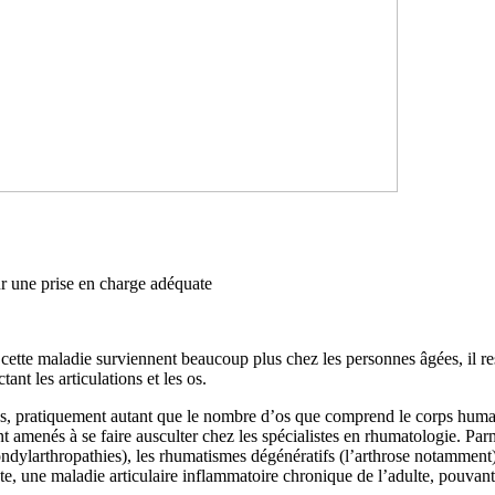
r une prise en charge adéquate
 cette maladie surviennent beaucoup plus chez les personnes âgées, il re
ant les articulations et les os.
ales, pratiquement autant que le nombre d’os que comprend le corps hum
nt amenés à se faire ausculter chez les spécialistes en rhumatologie. Pa
dylarthropathies), les rhumatismes dégénératifs (l’arthrose notamment), l
nte, une maladie articulaire inflammatoire chronique de l’adulte, pouvant