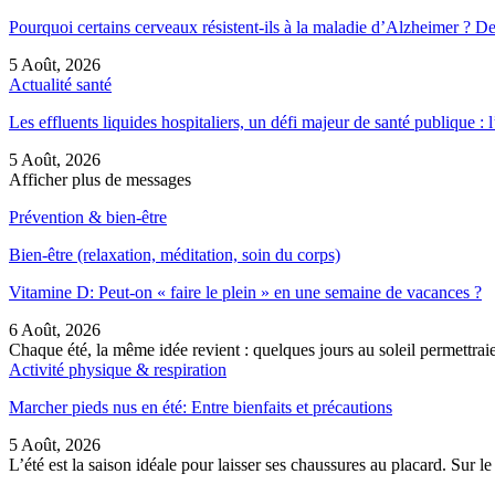
Pourquoi certains cerveaux résistent-ils à la maladie d’Alzheimer ?
5 Août, 2026
Actualité santé
Les effluents liquides hospitaliers, un défi majeur de santé publique 
5 Août, 2026
Afficher plus de messages
Prévention & bien-être
Bien-être (relaxation, méditation, soin du corps)
Vitamine D: Peut-on « faire le plein » en une semaine de vacances ?
6 Août, 2026
Chaque été, la même idée revient : quelques jours au soleil permettra
Activité physique & respiration
Marcher pieds nus en été: Entre bienfaits et précautions
5 Août, 2026
L’été est la saison idéale pour laisser ses chaussures au placard. Sur 