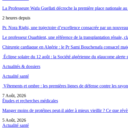
La Professeure Wafa Guellati décroche la première place nationale au 
2 heures depuis
Pr. Nora Righi, une trajectoire d’excellence consacrée par un nouveau 
Le professeur Ouarhlent, une référence de la transplantation rénale, 
Chirurgie cardiaque en Algérie : le Pr Sami Bouchenafa consacré maj
Éclipse solaire du 12 août : la Société algérienne du glaucome alerte s
Actualités & dossiers
Actualité santé
Vêtements et ombre : les premières lignes de défense contre les rayon
7 Août, 2026
Études et recherches médicales
Manger moins de protéines peut-il aider à mieux vieillir ? Ce que ré
5 Août, 2026
Actualité santé