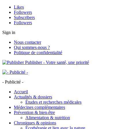
Likes
Followers
Subscribers
Followers
Sign in
Nous contacter
Qui sommes-nous ?
Politique de confidentialité
Publisher - Votre santé, une priorité
- Publicité -
Accueil
Actualités & dossiers
Études et recherches médicales
Médecines complémentaires
Prévention & bien-être
Alimentation & nutrition
Chroniques & opinions
Écothérapie et lien avec la nature