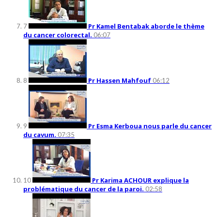
Pr Kamel Bentabak aborde le thème
7
du cancer colorectal.
06:07
Pr Hassen Mahfouf
8
06:12
Pr Esma Kerboua nous parle du cancer
9
du cavum.
07:35
Pr Karima ACHOUR explique la
10
problématique du cancer de la paroi.
02:58