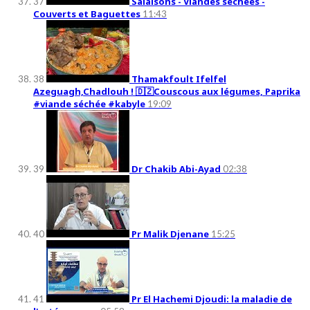
Salaisons - Viandes séchées -
37
Couverts et Baguettes
11:43
Thamakfoult Ifelfel
38
Azeguagh,Chadlouh ! 🇩🇿Couscous aux légumes, Paprika
#viande séchée #kabyle
19:09
Dr Chakib Abi-Ayad
39
02:38
Pr Malik Djenane
40
15:25
Pr El Hachemi Djoudi: la maladie de
41