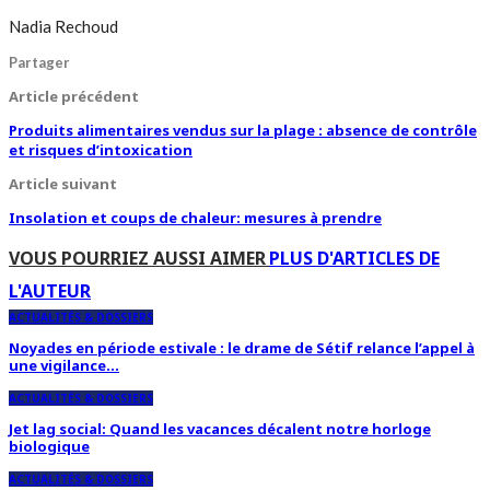
Nadia Rechoud
Partager
Article précédent
Produits alimentaires vendus sur la plage : absence de contrôle
et risques d’intoxication
Article suivant
Insolation et coups de chaleur: mesures à prendre
VOUS POURRIEZ AUSSI AIMER
PLUS D'ARTICLES DE
L'AUTEUR
ACTUALITÉS & DOSSIERS
Noyades en période estivale : le drame de Sétif relance l’appel à
une vigilance…
ACTUALITÉS & DOSSIERS
Jet lag social: Quand les vacances décalent notre horloge
biologique
ACTUALITÉS & DOSSIERS