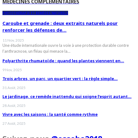
MÉDECINES COMPLÉMENTAIRES
PHYTOTHÉRAPIE ET REMÈDES NATURELS
Caroube et grenade : deux extraits naturels pour
renforcer les défenses de…
11 Nov, 2025
Une étude internationale ouvre la voie à une protection durable contre
l’anthracnose, un fléau qui menace la…
Polyarthrite rhumatoïde : quand les plantes viennent en…
9 Nov, 2025
Trois arbres, un parc, un quartier vert : la règle simple…
31 Août, 2025
Le jardinage, ce remède inattendu qui soigne l’esprit autant…
28 Août, 2025
Vivre avec les saisons : la santé comme rythme
27 Août, 2025