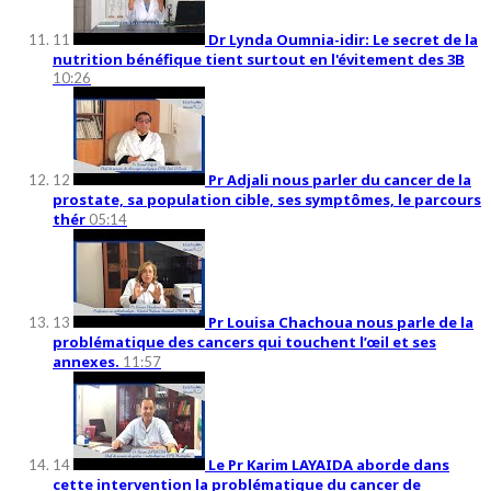
Dr Lynda Oumnia-idir: Le secret de la
11
nutrition bénéfique tient surtout en l'évitement des 3B
10:26
Pr Adjali nous parler du cancer de la
12
prostate, sa population cible, ses symptômes, le parcours
thér
05:14
Pr Louisa Chachoua nous parle de la
13
problématique des cancers qui touchent l’œil et ses
annexes.
11:57
Le Pr Karim LAYAIDA aborde dans
14
cette intervention la problématique du cancer de