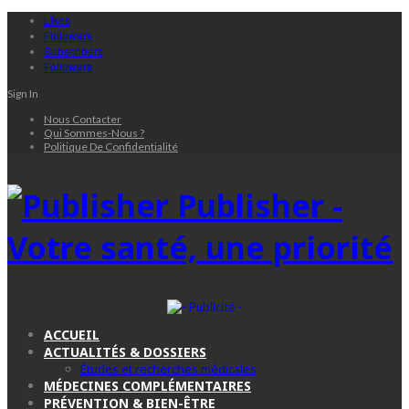
Likes
Followers
Subscribers
Followers
Sign In
Nous Contacter
Qui Sommes-Nous ?
Politique De Confidentialité
Publisher -
Votre santé, une priorité
ACCUEIL
ACTUALITÉS & DOSSIERS
Études et recherches médicales
MÉDECINES COMPLÉMENTAIRES
PRÉVENTION & BIEN-ÊTRE