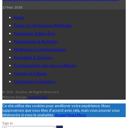
17 Mar, 2018
Home
Études Et Recherches Médicales
Prévention & Bien-Être
Alimentation & Nutrition
Médecines Complémentaires
Actualités & Dossiers
Écothérapie Et Lien Avec La Nature
Femmes & Enfants
Chroniques & Opinions
© 2026 - Esseha. All Rights Reserved.
Website Design:
Syphax Com
Ce site utilise des cookies pour améliorer votre expérience. Nous
supposerons que vous êtes d'accord avec cela, mais vous pouvez vous
désinscrire si vous le souhaitez.
Accept
Read More
Sign in