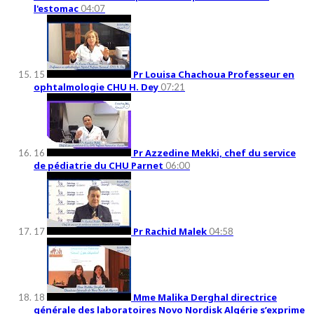
l'estomac
04:07
Pr Louisa Chachoua Professeur en
15
ophtalmologie CHU H. Dey
07:21
Pr Azzedine Mekki, chef du service
16
de pédiatrie du CHU Parnet
06:00
Pr Rachid Malek
17
04:58
Mme Malika Derghal directrice
18
générale des laboratoires Novo Nordisk Algérie s’exprime