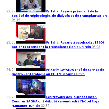
Pr Tahar Rayane président de la
22
Société de néphrologie, de dialysés et de transplantation
06:19
Pr Tahar Rayane à esseha.dz : 15 000
23
patients attendent la transplantation d’un rein
05:06
Pr Karim LAYAIDA chef de service de
24
gastro - entérologie au CHU Mustapha
02:26
Les travaux des journées inter-
25
Congrès SAGHA ont débuté ce vendredi à l’hôtel Royal
Hamamet Tunisie
02:52