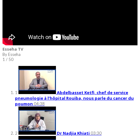
Esseha TV
By Esseha
1
/ 50
Abdelbasset Ketfi, chef de service
1
pneumologie à l’hôpital Rouiba, nous parle du cancer du
poumon
04:38
Dr Nadjia Khiati
2
03:30