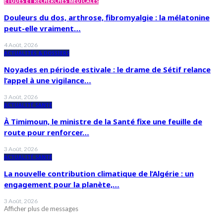
ÉTUDES ET RECHERCHES MÉDICALES
Douleurs du dos, arthrose, fibromyalgie : la mélatonine
peut-elle vraiment…
4 Août, 2026
ACTUALITÉS & DOSSIERS
Noyades en période estivale : le drame de Sétif relance
l’appel à une vigilance…
3 Août, 2026
ACTUALITÉ SANTÉ
À Timimoun, le ministre de la Santé fixe une feuille de
route pour renforcer…
3 Août, 2026
ACTUALITÉ SANTÉ
La nouvelle contribution climatique de l’Algérie : un
engagement pour la planète,…
3 Août, 2026
Afficher plus de messages