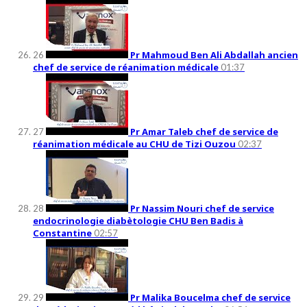
Pr Mahmoud Ben Ali Abdallah ancien
26
chef de service de réanimation médicale
01:37
Pr Amar Taleb chef de service de
27
réanimation médicale au CHU de Tizi Ouzou
02:37
Pr Nassim Nouri chef de service
28
endocrinologie diabètologie CHU Ben Badis à
Constantine
02:57
Pr Malika Boucelma chef de service
29