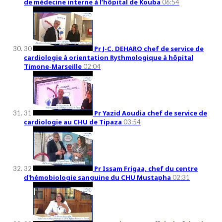
de médecine interne à l’hôpital de Kouba
06:54
Pr J-C. DEHARO chef de service de
30
cardiologie à orientation Rythmologique à hôpital
Timone-Marseille
02:04
Pr Yazid Aoudia chef de service de
31
cardiologie au CHU de Tipaza
03:54
Pr Issam Frigaa, chef du centre
32
d'hémobiologie sanguine du CHU Mustapha
02:31