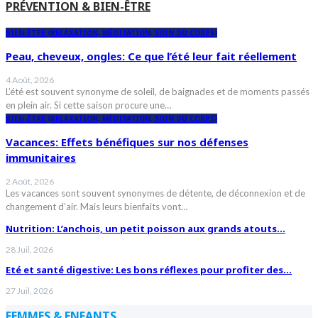
PRÉVENTION & BIEN-ÊTRE
BIEN-ÊTRE (RELAXATION, MÉDITATION, SOIN DU CORPS)
Peau, cheveux, ongles: Ce que l’été leur fait réellement
4 Août, 2026
L’été est souvent synonyme de soleil, de baignades et de moments passés
en plein air. Si cette saison procure une…
BIEN-ÊTRE (RELAXATION, MÉDITATION, SOIN DU CORPS)
Vacances: Effets bénéfiques sur nos défenses
immunitaires
2 Août, 2026
Les vacances sont souvent synonymes de détente, de déconnexion et de
changement d’air. Mais leurs bienfaits vont…
Nutrition: L’anchois, un petit poisson aux grands atouts…
28 Juil, 2026
Eté et santé digestive: Les bons réflexes pour profiter des…
27 Juil, 2026
FEMMES & ENFANTS