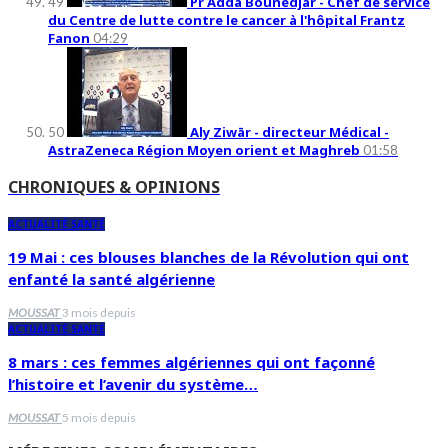
Pr Adda Bounedjar - Chef de service
49
du Centre de lutte contre le cancer à l'hôpital Frantz
Fanon
04:29
Aly Ziwār - directeur Médical -
50
AstraZeneca Région Moyen orient et Maghreb
01:58
CHRONIQUES & OPINIONS
ACTUALITÉ SANTÉ
19 Mai : ces blouses blanches de la Révolution qui ont
enfanté la santé algérienne
MOUSSAT
3 mois depuis
ACTUALITÉ SANTÉ
8 mars : ces femmes algériennes qui ont façonné
l’histoire et l’avenir du système…
MOUSSAT
5 mois depuis