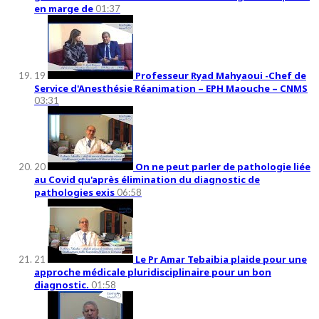
en marge de
01:37
Professeur Ryad Mahyaoui -Chef de
19
Service d'Anesthésie Réanimation – EPH Maouche – CNMS
03:31
On ne peut parler de pathologie liée
20
au Covid qu'après élimination du diagnostic de
pathologies exis
06:58
Le Pr Amar Tebaibia plaide pour une
21
approche médicale pluridisciplinaire pour un bon
diagnostic.
01:58