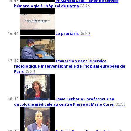
Pr Mahdia Saidi - chef de service
45
hématologie à l’hôpital de Batna
03:26
Le psoriasis
46
06:20
Immersion dans le service
47
radiologique interventionnelle de l’hôpital européen de
Paris
05:33
Esma Kerboua - professeur en
48
oncologie médicale au centre Pierre et Marie Curie.
01:39