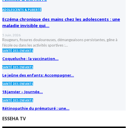
ADOLESCENTS & PUBERTÉ
Eczéma chronique des mains chez les adolescents : une
maladie invisible qui…
5 Juin, 2026
Rougeurs, fissures douloureuses, démangeaisons persistantes, gêne à
l’école ou dans les activités sportives :…
SANTÉ DES ENFANTS
Coqueluche : la vaccination…
SANTÉ DES ENFANTS
Le jeûne des enfants: Accompagner…
SANTÉ DES ENFANTS
18 janvier – Journée…
SANTÉ DES ENFANTS
Rétinopathie du prématuré : une…
ESSEHA TV