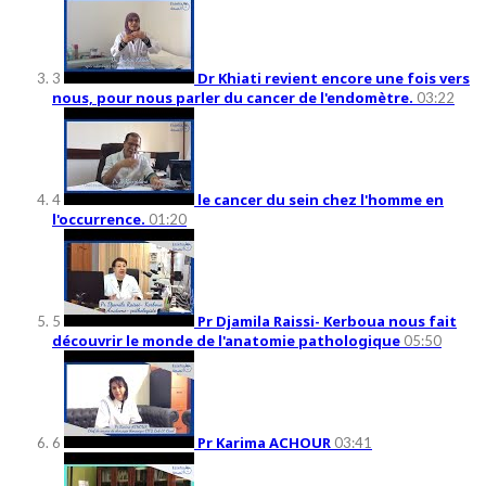
Dr Khiati revient encore une fois vers
3
nous, pour nous parler du cancer de l'endomètre.
03:22
le cancer du sein chez l'homme en
4
l'occurrence.
01:20
Pr Djamila Raissi- Kerboua nous fait
5
découvrir le monde de l'anatomie pathologique
05:50
Pr Karima ACHOUR
6
03:41