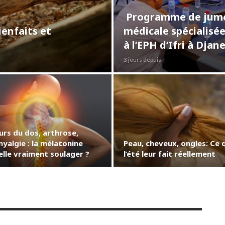
Programme de jumel
ienfaits et
médicale spécialisé
à l’EPH d’Ifri à Djan
3 jours depuis
urs du dos, arthrose,
yalgie : la mélatonine
Peau, cheveux, ongles: Ce 
elle vraiment soulager ?
l’été leur fait réellement