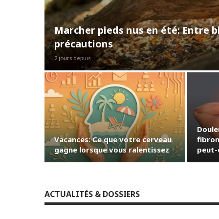
Marcher pieds nus en été: Entre b
précautions
2 jours depuis
Doule
Vacances: Ce que votre cerveau
fibrom
gagne lorsque vous ralentissez
peut-
ACTUALITÉS & DOSSIERS