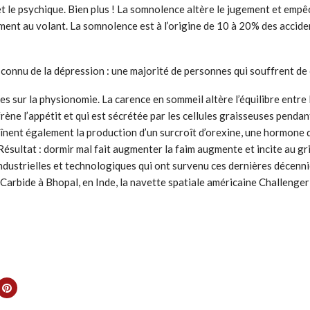
et le psychique. Bien plus ! La somnolence altère le jugement et empê
ent au volant. La somnolence est à l’origine de 10 à 20% des acciden
connu de la dépression : une majorité de personnes qui souffrent de 
s sur la physionomie. La carence en sommeil altère l’équilibre entre 
efrène l’appétit et qui est sécrétée par les cellules graisseuses pend
înent également la production d’un surcroît d’orexine, une hormone qu
 Résultat : dormir mal fait augmenter la faim augmente et incite au gr
dustrielles et technologiques qui ont survenu ces dernières décennie
n Carbide à Bhopal, en Inde, la navette spatiale américaine Challenge