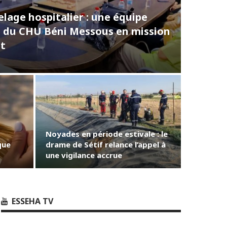
age hospitalier : une équipe
e du CHU Béni Messous en mission
et
Noyades en période estivale : le
que
drame de Sétif relance l’appel à
une vigilance accrue
ESSEHA TV