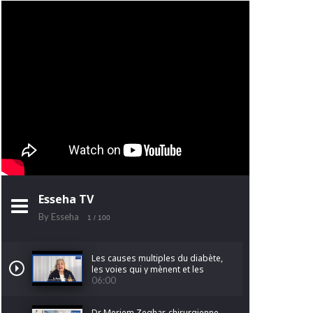
Esseha TV
By Esseha
1
/ 100
Les causes multiples du diabète,
les voies qui y mènent et les
facteurs qui l'aggravent.
06:00
Dr Meriem Zeghar, chirurgienne