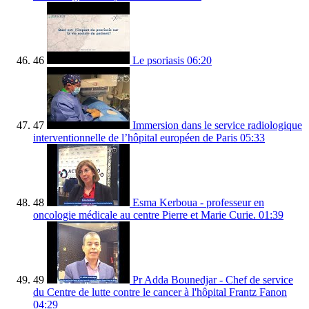
46
Le psoriasis
06:20
47
Immersion dans le service radiologique
interventionnelle de l’hôpital européen de Paris
05:33
48
Esma Kerboua - professeur en
oncologie médicale au centre Pierre et Marie Curie.
01:39
49
Pr Adda Bounedjar - Chef de service
du Centre de lutte contre le cancer à l'hôpital Frantz Fanon
04:29