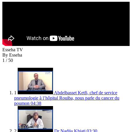
Esseha TV
By Esseha
1
/ 50
1
Abdelbasset Ketfi, chef de service
pneumologie à l’hôpital Rouiba, nous parle du cancer du
poumon
04:38
2
Dr Nadjia Khiati
03:30