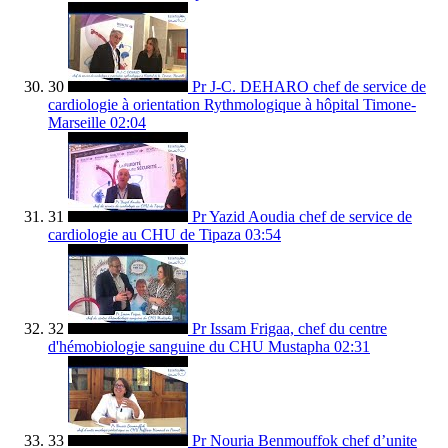
30
Pr J-C. DEHARO chef de service de
cardiologie à orientation Rythmologique à hôpital Timone-
Marseille
02:04
31
Pr Yazid Aoudia chef de service de
cardiologie au CHU de Tipaza
03:54
32
Pr Issam Frigaa, chef du centre
d'hémobiologie sanguine du CHU Mustapha
02:31
33
Pr Nouria Benmouffok chef d’unite