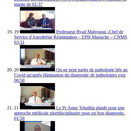
marge de
01:37
19
Professeur Ryad Mahyaoui -Chef de
Service d'Anesthésie Réanimation – EPH Maouche – CNMS
03:31
20
On ne peut parler de pathologie liée au
Covid qu'après élimination du diagnostic de pathologies exis
06:58
21
Le Pr Amar Tebaibia plaide pour une
approche médicale pluridisciplinaire pour un bon diagnostic.
01:58