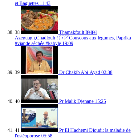
et Baguettes
11:43
38
Thamakfoult Ifelfel
Azeguagh,Chadlouh ! 🇩🇿Couscous aux légumes, Paprika
#viande séchée #kabyle
19:09
39
Dr Chakib Abi-Ayad
02:38
40
Pr Malik Djenane
15:25
41
Pr El Hachemi Djoudi: la maladie de
l'ostéoporose
05:58