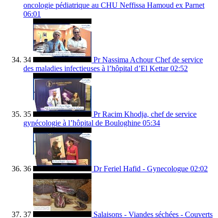
oncologie pédiatrique au CHU Neffissa Hamoud ex Parnet
06:01
34
Pr Nassima Achour Chef de service
des maladies infectieuses à l’hôpital d’El Kettar
02:52
35
Pr Racim Khodja, chef de service
gynécologie à l’hôpital de Bouloghine
05:34
36
Dr Feriel Hafid - Gynecologue
02:02
37
Salaisons - Viandes séchées - Couverts