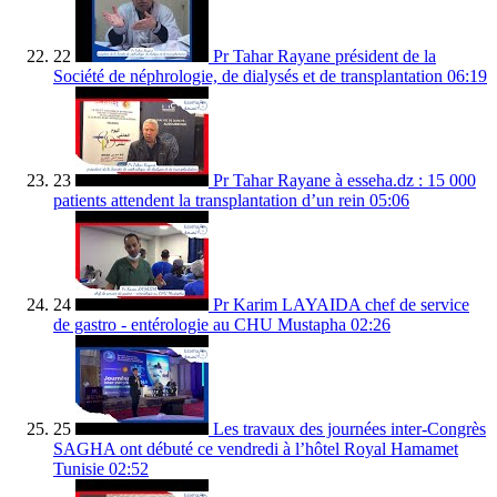
22
Pr Tahar Rayane président de la
Société de néphrologie, de dialysés et de transplantation
06:19
23
Pr Tahar Rayane à esseha.dz : 15 000
patients attendent la transplantation d’un rein
05:06
24
Pr Karim LAYAIDA chef de service
de gastro - entérologie au CHU Mustapha
02:26
25
Les travaux des journées inter-Congrès
SAGHA ont débuté ce vendredi à l’hôtel Royal Hamamet
Tunisie
02:52