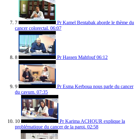
7
Pr Kamel Bentabak aborde le thème du
cancer colorectal.
06:07
8
Pr Hassen Mahfouf
06:12
9
Pr Esma Kerboua nous parle du cancer
du cavum.
07:35
10
Pr Karima ACHOUR explique la
problématique du cancer de la paroi.
02:58