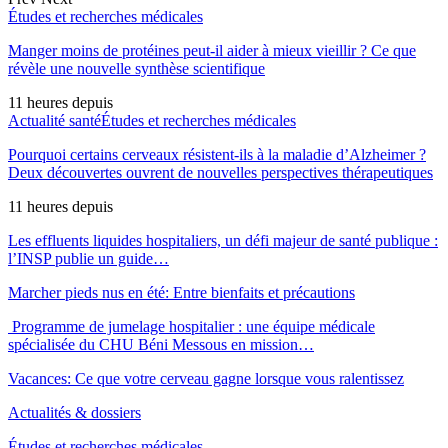
Études et recherches médicales
Manger moins de protéines peut-il aider à mieux vieillir ? Ce que
révèle une nouvelle synthèse scientifique
11 heures depuis
Actualité santé
Études et recherches médicales
Pourquoi certains cerveaux résistent-ils à la maladie d’Alzheimer ?
Deux découvertes ouvrent de nouvelles perspectives thérapeutiques
11 heures depuis
Les effluents liquides hospitaliers, un défi majeur de santé publique :
l’INSP publie un guide…
Marcher pieds nus en été: Entre bienfaits et précautions
Programme de jumelage hospitalier : une équipe médicale
spécialisée du CHU Béni Messous en mission…
Vacances: Ce que votre cerveau gagne lorsque vous ralentissez
Actualités & dossiers
Études et recherches médicales