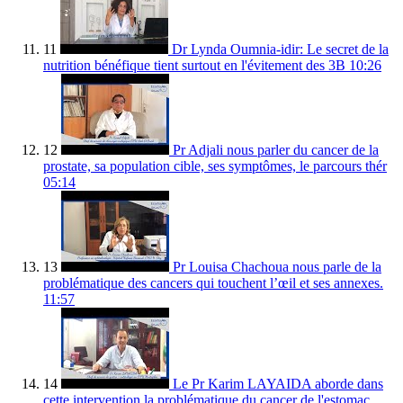
11
Dr Lynda Oumnia-idir: Le secret de la
nutrition bénéfique tient surtout en l'évitement des 3B
10:26
12
Pr Adjali nous parler du cancer de la
prostate, sa population cible, ses symptômes, le parcours thér
05:14
13
Pr Louisa Chachoua nous parle de la
problématique des cancers qui touchent l’œil et ses annexes.
11:57
14
Le Pr Karim LAYAIDA aborde dans
cette intervention la problématique du cancer de l'estomac