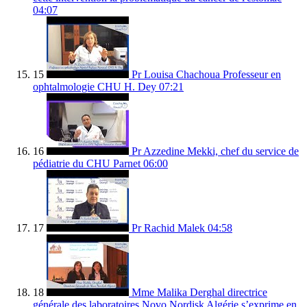
04:07
15
Pr Louisa Chachoua Professeur en
ophtalmologie CHU H. Dey
07:21
16
Pr Azzedine Mekki, chef du service de
pédiatrie du CHU Parnet
06:00
17
Pr Rachid Malek
04:58
18
Mme Malika Derghal directrice
générale des laboratoires Novo Nordisk Algérie s’exprime en