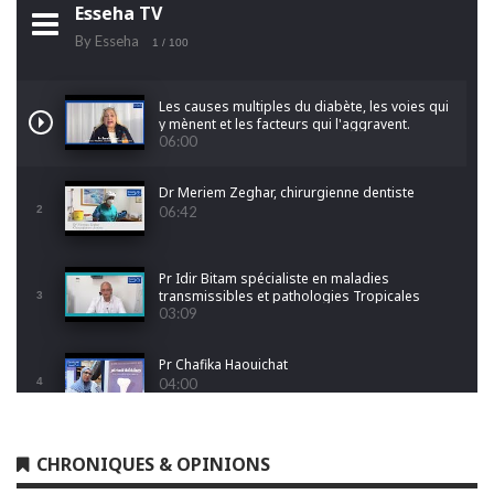
Esseha TV
By Esseha
1
/ 100
Les causes multiples du diabète, les voies qui
y mènent et les facteurs qui l'aggravent.
06:00
Dr Meriem Zeghar, chirurgienne dentiste
2
06:42
Pr Idir Bitam spécialiste en maladies
transmissibles et pathologies Tropicales
3
Emergentes
03:09
Pr Chafika Haouichat
4
04:00
Dr Leila Hamoudi
CHRONIQUES & OPINIONS
5
04:26