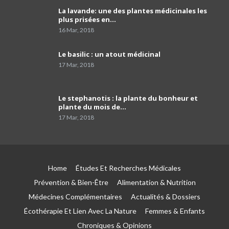
#Pr_Dania_Bouguermouh
03:06
La lavande: une des plantes médicinales les
plus prisées en…
16 Mar, 2018
La faculté de médecine d’Alger risque un
effondrement total d'ici 10 ans.
35
02:42
Le basilic : un atout médicinal
17 Mar, 2018
Pr Karima Achour : “ la cigarette est le
principal pourvoyeur du cancer du poumon ”
36
04:14
Le stephanotis : la plante du bonheur et
plante du mois de…
Pr Kamel Djenouhat
17 Mar, 2018
37
01:51
Pr Mohamed El Amine Bencharif,chef de
service de psychiatrie à l'hôpital Frantz. Fanon
38
de Blida
03:39
Home
Études Et Recherches Médicales
Prévention & Bien-Être
Alimentation & Nutrition
Le porte-parole du SNPAA : « Y a risques sur
Médecines Complémentaires
Actualités & Dossiers
l'avenir des petites et moyennes officines »
39
03:49
Écothérapie Et Lien Avec La Nature
Femmes & Enfants
Chroniques & Opinions