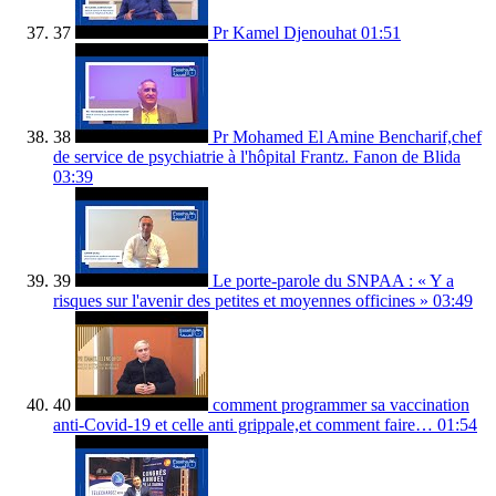
37
Pr Kamel Djenouhat
01:51
38
Pr Mohamed El Amine Bencharif,chef
de service de psychiatrie à l'hôpital Frantz. Fanon de Blida
03:39
39
Le porte-parole du SNPAA : « Y a
risques sur l'avenir des petites et moyennes officines »
03:49
40
comment programmer sa vaccination
anti-Covid-19 et celle anti grippale,et comment faire…
01:54