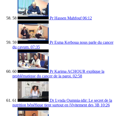
58
Pr Hassen Mahfouf
06:12
59
Pr Esma Kerboua nous parle du cancer
du cavum.
07:35
60
Pr Karima ACHOUR explique la
problématique du cancer de la paroi.
02:58
61
Dr Lynda Oumnia-idir: Le secret de la
nutrition bénéfique tient surtout en l'évitement des 3B
10:26