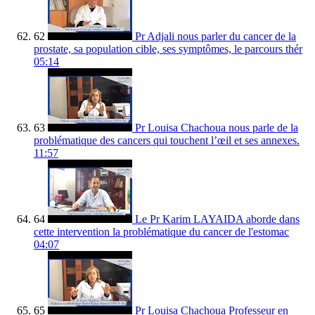
62
Pr Adjali nous parler du cancer de la
prostate, sa population cible, ses symptômes, le parcours thér
05:14
63
Pr Louisa Chachoua nous parle de la
problématique des cancers qui touchent l’œil et ses annexes.
11:57
64
Le Pr Karim LAYAIDA aborde dans
cette intervention la problématique du cancer de l'estomac
04:07
65
Pr Louisa Chachoua Professeur en