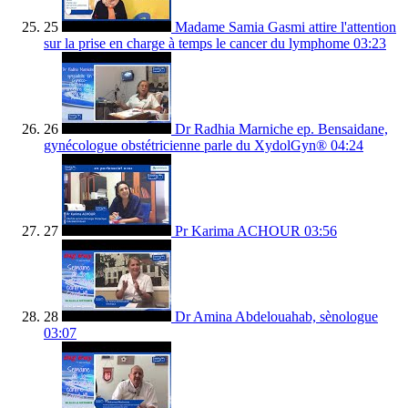
25
Madame Samia Gasmi attire l'attention
sur la prise en charge à temps le cancer du lymphome
03:23
26
Dr Radhia Marniche ep. Bensaidane,
gynécologue obstétricienne parle du XydolGyn®
04:24
27
Pr Karima ACHOUR
03:56
28
Dr Amina Abdelouahab, sènologue
03:07