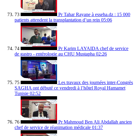
73
Pr Tahar Rayane à esseha.dz : 15 000
patients attendent la transplantation d’un rein
05:06
74
Pr Karim LAYAIDA chef de service
de gastro - entérologie au CHU Mustapha
02:26
75
Les travaux des journées inter-Congrès
SAGHA ont débuté ce vendredi à l’hôtel Royal Hamamet
Tunisie
02:52
76
Pr Mahmoud Ben Ali Abdallah ancien
chef de service de réanimation médicale
01:37