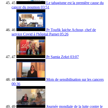
45
Le tabagisme est la première cause du
cancer du poumon
03:51
46
Pr Toufik Iaiche Achour, chef de
service Covid à l'hôpital Parnet
05:26
47
Pr Samia Zekri
03:07
48
Mois de sensibilisation sur les cancers
00:36
49
Journée mondiale de la lutte contre le