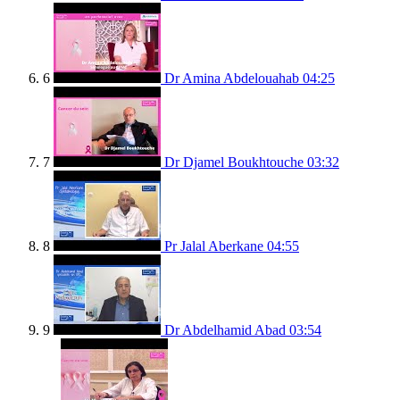
6
Dr Amina Abdelouahab
04:25
7
Dr Djamel Boukhtouche
03:32
8
Pr Jalal Aberkane
04:55
9
Dr Abdelhamid Abad
03:54