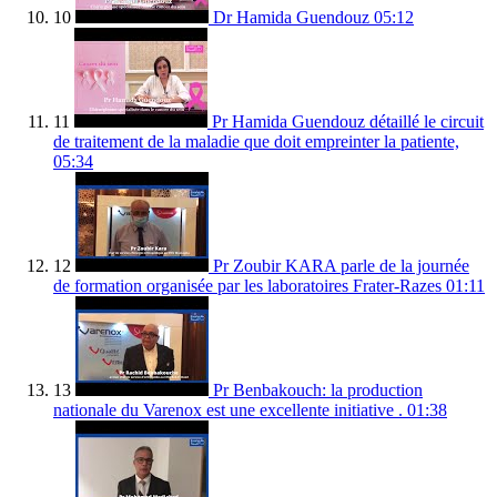
10
Dr Hamida Guendouz
05:12
11
Pr Hamida Guendouz détaillé le circuit
de traitement de la maladie que doit empreinter la patiente,
05:34
12
Pr Zoubir KARA parle de la journée
de formation organisée par les laboratoires Frater-Razes
01:11
13
Pr Benbakouch: la production
nationale du Varenox est une excellente initiative .
01:38