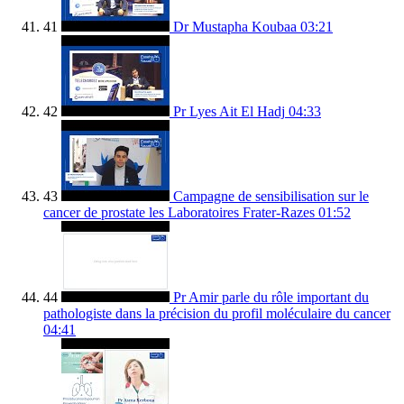
41
Dr Mustapha Koubaa
03:21
42
Pr Lyes Ait El Hadj
04:33
43
Campagne de sensibilisation sur le
cancer de prostate les Laboratoires Frater-Razes
01:52
44
Pr Amir parle du rôle important du
pathologiste dans la précision du profil moléculaire du cancer
04:41