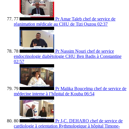
77
Pr Amar Taleb chef de service de
réanimation médicale au CHU de Tizi Ouzou
02:37
78
Pr Nassim Nouri chef de service
endocrinologie diabètologie CHU Ben Badis à Constantine
02:57
79
Pr Malika Boucelma chef de service de
médecine interne à l’hôpital de Kouba
06:54
80
Pr J-C. DEHARO chef de service de
cardiologie à orientation Rythmologique à hôpital Timone-