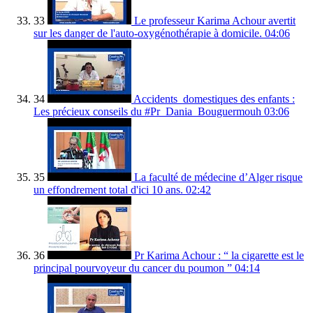
33
Le professeur Karima Achour avertit
sur les danger de l'auto-oxygénothérapie à domicile.
04:06
34
Accidents_domestiques des enfants :
Les précieux conseils du #Pr_Dania_Bouguermouh
03:06
35
La faculté de médecine d’Alger risque
un effondrement total d'ici 10 ans.
02:42
36
Pr Karima Achour : “ la cigarette est le
principal pourvoyeur du cancer du poumon ”
04:14