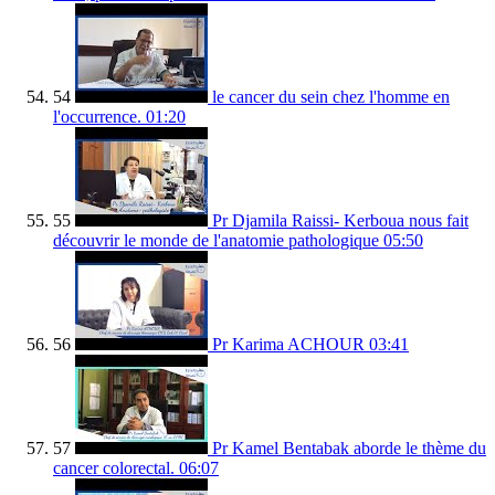
54
le cancer du sein chez l'homme en
l'occurrence.
01:20
55
Pr Djamila Raissi- Kerboua nous fait
découvrir le monde de l'anatomie pathologique
05:50
56
Pr Karima ACHOUR
03:41
57
Pr Kamel Bentabak aborde le thème du
cancer colorectal.
06:07