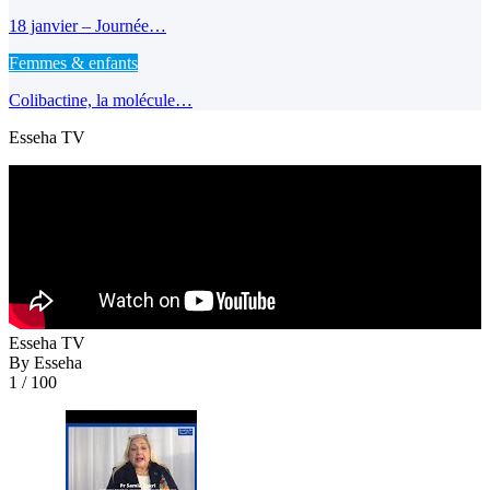
18 janvier – Journée…
Femmes & enfants
Colibactine, la molécule…
Esseha TV
Esseha TV
By Esseha
1
/ 100