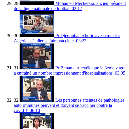
29
Mohamed Mecherara, ancien président
de la ligue nationale de football
02:17
30
Pr Djenouhat exhorte avec cœur les
Algériens à aller se faire vacciner.
03:22
31
Pr Benameur révèle que la 3ème vague
a entraîné un nombre impressionnant d'hospitalisations.
03:05
32
Les personnes atteintes de pathologies
auto-immunes peuvent et doivent se vacciner contre la
covid19
06:10