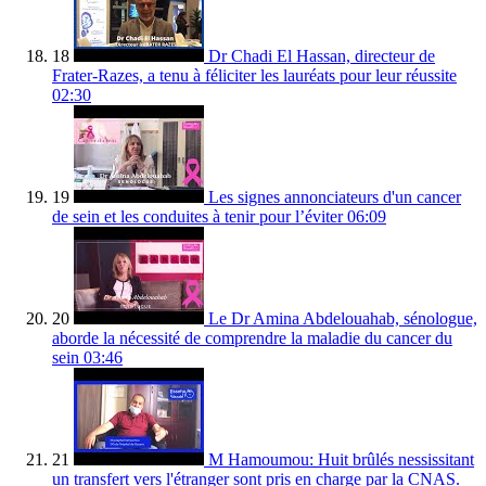
18
Dr Chadi El Hassan, directeur de
Frater-Razes, a tenu à féliciter les lauréats pour leur réussite
02:30
19
Les signes annonciateurs d'un cancer
de sein et les conduites à tenir pour l’éviter
06:09
20
Le Dr Amina Abdelouahab, sénologue,
aborde la nécessité de comprendre la maladie du cancer du
sein
03:46
21
M Hamoumou: Huit brûlés nessissitant
un transfert vers l'étranger sont pris en charge par la CNAS.