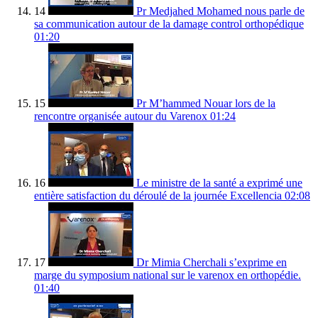
14
Pr Medjahed Mohamed nous parle de
sa communication autour de la damage control orthopédique
01:20
15
Pr M’hammed Nouar lors de la
rencontre organisée autour du Varenox
01:24
16
Le ministre de la santé a exprimé une
entière satisfaction du déroulé de la journée Excellencia
02:08
17
Dr Mimia Cherchali s’exprime en
marge du symposium national sur le varenox en orthopédie.
01:40