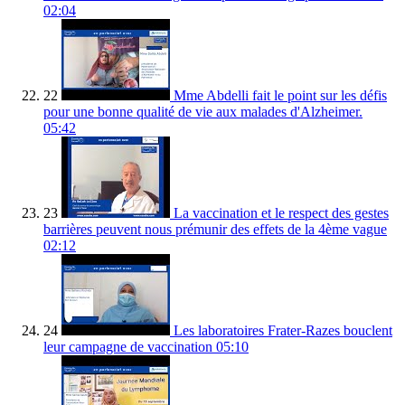
02:04
22
Mme Abdelli fait le point sur les défis
pour une bonne qualité de vie aux malades d'Alzheimer.
05:42
23
La vaccination et le respect des gestes
barrières peuvent nous prémunir des effets de la 4ème vague
02:12
24
Les laboratoires Frater-Razes bouclent
leur campagne de vaccination
05:10