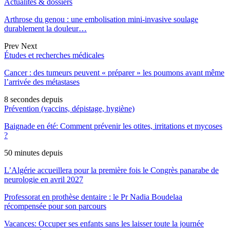
Actualités & dossiers
Arthrose du genou : une embolisation mini-invasive soulage
durablement la douleur…
Prev
Next
Études et recherches médicales
Cancer : des tumeurs peuvent « préparer » les poumons avant même
l’arrivée des métastases
8 secondes depuis
Prévention (vaccins, dépistage, hygiène)
Baignade en été: Comment prévenir les otites, irritations et mycoses
?
50 minutes depuis
L’Algérie accueillera pour la première fois le Congrès panarabe de
neurologie en avril 2027
Professorat en prothèse dentaire : le Pr Nadia Boudelaa
récompensée pour son parcours
Vacances: Occuper ses enfants sans les laisser toute la journée