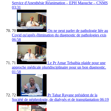
Service d'Anesthésie Réanimation – EPH Maouche – CNMS
03:31
70
On ne peut parler de pathologie liée au
Covid qu'après élimination du diagnostic de pathologies exis
06:58
71
Le Pr Amar Tebaibia plaide pour une
approche médicale pluridisciplinaire pour un bon diagnostic.
01:58
72
Pr Tahar Rayane président de la
Société de néphrologie, de dialysés et de transplantation
06:19