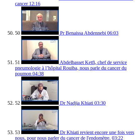
cancer
12:16
50
Pr Benaissa Abdennebi
06:03
51
Abdelbasset Ketfi, chef de service
pneumologie à l’hôpital Rouiba, nous parle du cancer du
poumon
04:38
52
Dr Nadjia Khiati
03:30
53
Dr Khiati revient encore une fois vers
nous, pour nous parler du cancer de l'endomètre.
03:22