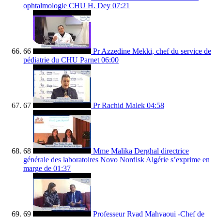
ophtalmologie CHU H. Dey
07:21
66
Pr Azzedine Mekki, chef du service de
pédiatrie du CHU Parnet
06:00
67
Pr Rachid Malek
04:58
68
Mme Malika Derghal directrice
générale des laboratoires Novo Nordisk Algérie s’exprime en
marge de
01:37
69
Professeur Ryad Mahyaoui -Chef de