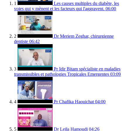
1
Les causes multiples du diabète, les
voies qui y mènent et les facteurs qui l'aggravent.
06:00
2
Dr Meriem Zeghar, chirurgienne
dentiste
06:42
3
Pr Idir Bitam spécialiste en maladies
transmissibles et pathologies Tropicales Emergentes
03:09
4
Pr Chafika Haouichat
04:00
5
Dr Leila Hamoudi
04:26