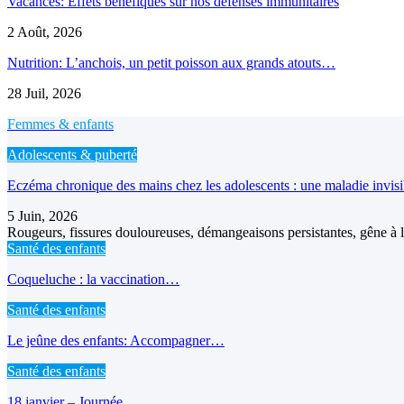
Vacances: Effets bénéfiques sur nos défenses immunitaires
2 Août, 2026
Nutrition: L’anchois, un petit poisson aux grands atouts…
28 Juil, 2026
Femmes & enfants
Adolescents & puberté
Eczéma chronique des mains chez les adolescents : une maladie invis
5 Juin, 2026
Rougeurs, fissures douloureuses, démangeaisons persistantes, gêne à l’
Santé des enfants
Coqueluche : la vaccination…
Santé des enfants
Le jeûne des enfants: Accompagner…
Santé des enfants
18 janvier – Journée…