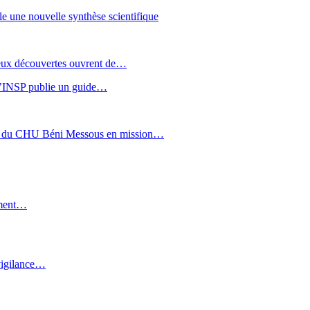
le une nouvelle synthèse scientifique
 Deux découvertes ouvrent de…
: l’INSP publie un guide…
sée du CHU Béni Messous en mission…
aiment…
 vigilance…