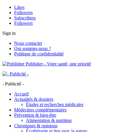
Likes
Followers
Subscribers
Followers
Sign in
Nous contacter
Qui sommes-nous ?
Politique de confidentialité
Publisher - Votre santé, une priorité
- Publicité -
Accueil
Actualités & dossiers
Études et recherches médicales
Médecines complémentaires
Prévention & bien-être
Alimentation & nutrition
Chroniques & opinions
Écothérapie et lien avec la nature