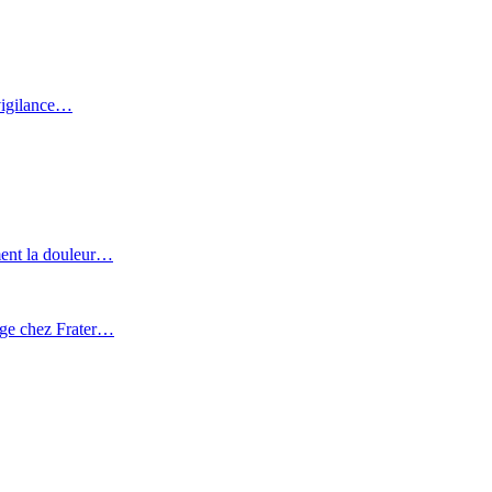
 vigilance…
ment la douleur…
age chez Frater…