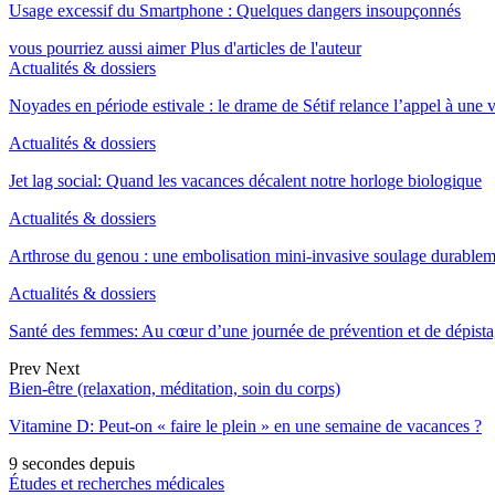
Usage excessif du Smartphone : Quelques dangers insoupçonnés
vous pourriez aussi aimer
Plus d'articles de l'auteur
Actualités & dossiers
Noyades en période estivale : le drame de Sétif relance l’appel à une
Actualités & dossiers
Jet lag social: Quand les vacances décalent notre horloge biologique
Actualités & dossiers
Arthrose du genou : une embolisation mini-invasive soulage durable
Actualités & dossiers
Santé des femmes: Au cœur d’une journée de prévention et de dépist
Prev
Next
Bien-être (relaxation, méditation, soin du corps)
Vitamine D: Peut-on « faire le plein » en une semaine de vacances ?
9 secondes depuis
Études et recherches médicales