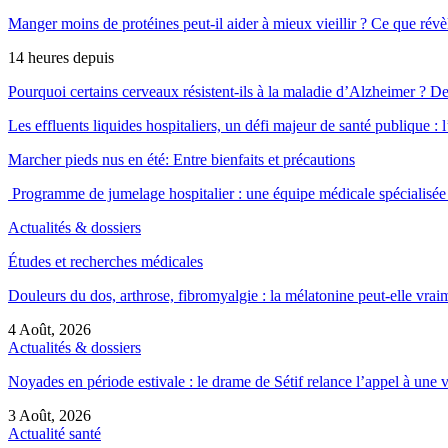
Manger moins de protéines peut-il aider à mieux vieillir ? Ce que révè
14 heures depuis
Pourquoi certains cerveaux résistent-ils à la maladie d’Alzheimer ?
Les effluents liquides hospitaliers, un défi majeur de santé publique 
Marcher pieds nus en été: Entre bienfaits et précautions
Programme de jumelage hospitalier : une équipe médicale spéciali
Actualités & dossiers
Études et recherches médicales
Douleurs du dos, arthrose, fibromyalgie : la mélatonine peut-elle vr
4 Août, 2026
Actualités & dossiers
Noyades en période estivale : le drame de Sétif relance l’appel à une
3 Août, 2026
Actualité santé