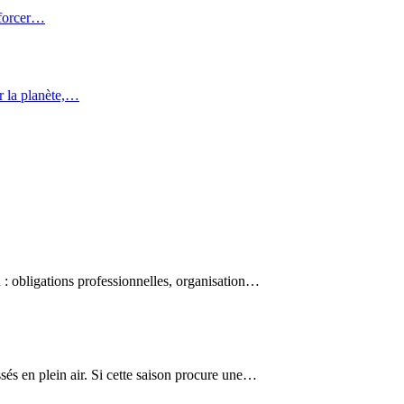
nforcer…
r la planète,…
 : obligations professionnelles, organisation…
és en plein air. Si cette saison procure une…