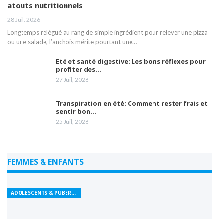
atouts nutritionnels
28 Juil, 2026
Longtemps relégué au rang de simple ingrédient pour relever une pizza
ou une salade, l’anchois mérite pourtant une…
Eté et santé digestive: Les bons réflexes pour
profiter des…
27 Juil, 2026
Transpiration en été: Comment rester frais et
sentir bon…
25 Juil, 2026
FEMMES & ENFANTS
ADOLESCENTS & PUBERTÉ