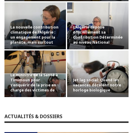
La nouvelle contribution
L’Algérie dépose
climatique de l’Algérie :
officiellement sa
un engagement pour la
Contribution Déterminée
planète, mais surtout
au niveau National
pour…
révisée auprès des…
Le ministre de la Santé à
Jet lag social: Quand les
Timimoun pour
vacances décalent notre
s’enquérir de la prise en
horloge biologique
charge des victimes de
l’accident…
ACTUALITÉS & DOSSIERS