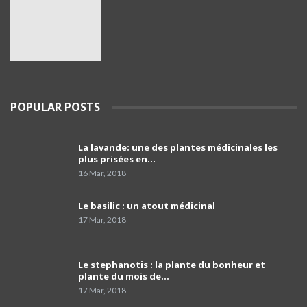
01:51
Pr Mohamed El Amine Bencharif,chef de
service de psychiatrie à l'hôpital Frantz. Fanon
38
de Blida
03:39
Le porte-parole du SNPAA : « Y a risques sur
POPULAR POSTS
l'avenir des petites et moyennes officines »
39
03:49
La lavande: une des plantes médicinales les
comment programmer sa vaccination anti-
plus prisées en…
Covid-19 et celle anti grippale,et comment
40
faire…
01:54
16 Mar, 2018
Dr Mustapha Koubaa
Le basilic : un atout médicinal
41
03:21
17 Mar, 2018
Pr Lyes Ait El Hadj
Le stephanotis : la plante du bonheur et
42
04:33
plante du mois de…
17 Mar, 2018