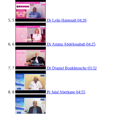
5
Dr Leila Hamoudi
04:26
6
Dr Amina Abdelouahab
04:25
7
Dr Djamel Boukhtouche
03:32
8
Pr Jalal Aberkane
04:55