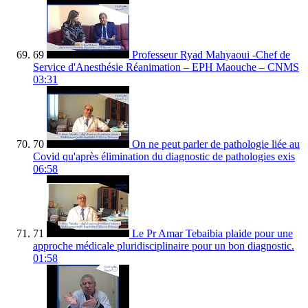
69
Professeur Ryad Mahyaoui -Chef de
Service d'Anesthésie Réanimation – EPH Maouche – CNMS
03:31
70
On ne peut parler de pathologie liée au
Covid qu'après élimination du diagnostic de pathologies exis
06:58
71
Le Pr Amar Tebaibia plaide pour une
approche médicale pluridisciplinaire pour un bon diagnostic.
01:58