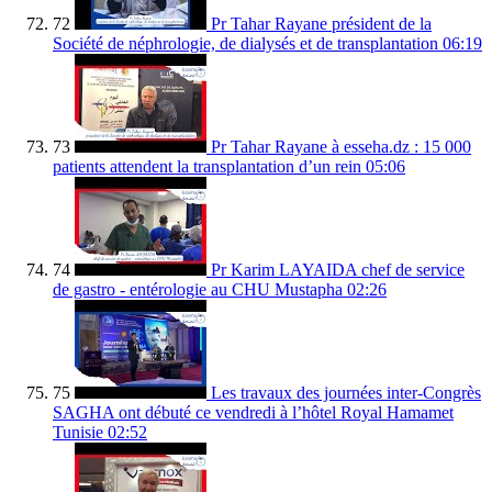
72
Pr Tahar Rayane président de la
Société de néphrologie, de dialysés et de transplantation
06:19
73
Pr Tahar Rayane à esseha.dz : 15 000
patients attendent la transplantation d’un rein
05:06
74
Pr Karim LAYAIDA chef de service
de gastro - entérologie au CHU Mustapha
02:26
75
Les travaux des journées inter-Congrès
SAGHA ont débuté ce vendredi à l’hôtel Royal Hamamet
Tunisie
02:52