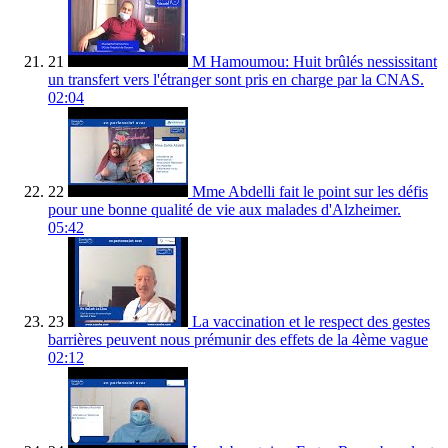
21
M Hamoumou: Huit brûlés nessissitant
un transfert vers l'étranger sont pris en charge par la CNAS.
02:04
22
Mme Abdelli fait le point sur les défis
pour une bonne qualité de vie aux malades d'Alzheimer.
05:42
23
La vaccination et le respect des gestes
barrières peuvent nous prémunir des effets de la 4ème vague
02:12