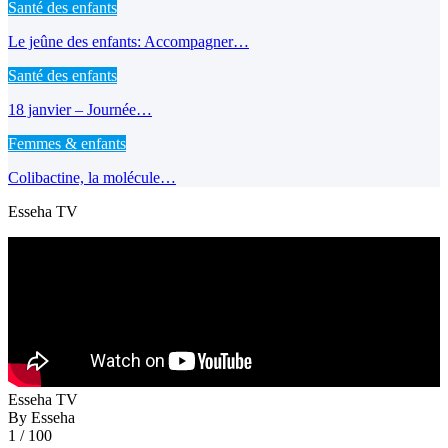
Santé des enfants
Le jeûne des enfants: Accompagner…
Santé des enfants
18 janvier – Journée…
Femmes & enfants
Colibactine, la molécule…
Esseha TV
Esseha TV
By Esseha
1
/ 100