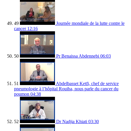
49
Journée mondiale de la lutte contre le
cancer
12:16
50
Pr Benaissa Abdennebi
06:03
51
Abdelbasset Ketfi, chef de service
pneumologie à l’hôpital Rouiba, nous parle du cancer du
poumon
04:38
52
Dr Nadjia Khiati
03:30