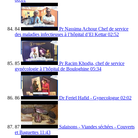
84
Pr Nassima Achour Chef de service
des maladies infectieuses à l’hôpital d’El Kettar
02:52
85
Pr Racim Khodja, chef de service
gynécologie à l’hôpital de Bouloghine
05:34
86
Dr Feriel Hafid - Gynecologue
02:02
87
Salaisons - Viandes séchées - Couverts
et Baguettes
11:43