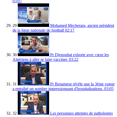
03:07
29
Mohamed Mecherara, ancien président
de la ligue nationale de football
02:17
30
Pr Djenouhat exhorte avec cœur les
Algériens à aller se faire vacciner.
03:22
31
Pr Benameur révèle que la 3ème vague
a entraîné un nombre impressionnant d'hospitalisations.
03:05
32
Les personnes atteintes de pathologies