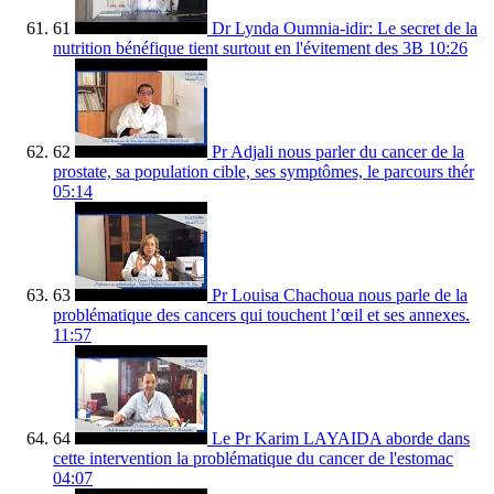
61
Dr Lynda Oumnia-idir: Le secret de la
nutrition bénéfique tient surtout en l'évitement des 3B
10:26
62
Pr Adjali nous parler du cancer de la
prostate, sa population cible, ses symptômes, le parcours thér
05:14
63
Pr Louisa Chachoua nous parle de la
problématique des cancers qui touchent l’œil et ses annexes.
11:57
64
Le Pr Karim LAYAIDA aborde dans
cette intervention la problématique du cancer de l'estomac
04:07