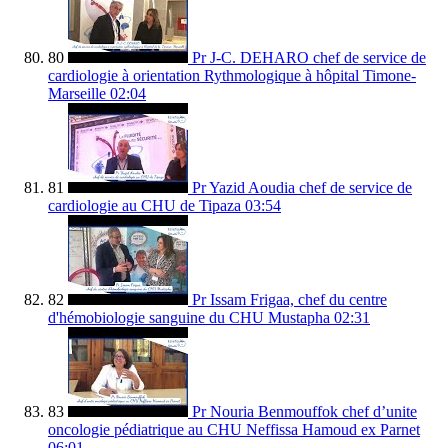
80
Pr J-C. DEHARO chef de service de
cardiologie à orientation Rythmologique à hôpital Timone-
Marseille
02:04
81
Pr Yazid Aoudia chef de service de
cardiologie au CHU de Tipaza
03:54
82
Pr Issam Frigaa, chef du centre
d'hémobiologie sanguine du CHU Mustapha
02:31
83
Pr Nouria Benmouffok chef d’unite
oncologie pédiatrique au CHU Neffissa Hamoud ex Parnet
06:01