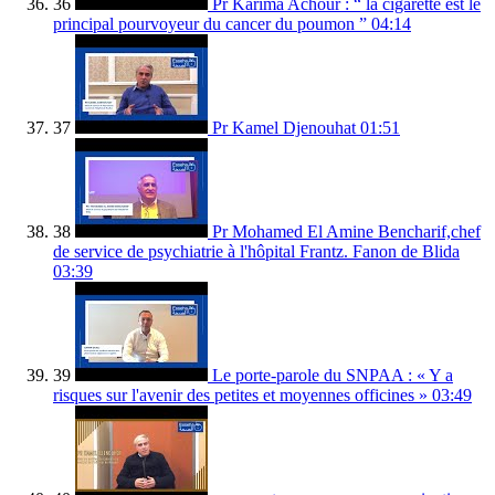
36
Pr Karima Achour : “ la cigarette est le
principal pourvoyeur du cancer du poumon ”
04:14
37
Pr Kamel Djenouhat
01:51
38
Pr Mohamed El Amine Bencharif,chef
de service de psychiatrie à l'hôpital Frantz. Fanon de Blida
03:39
39
Le porte-parole du SNPAA : « Y a
risques sur l'avenir des petites et moyennes officines »
03:49