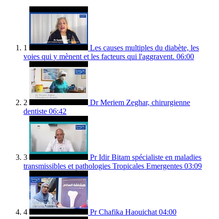
1
Les causes multiples du diabète, les
voies qui y mènent et les facteurs qui l'aggravent.
06:00
2
Dr Meriem Zeghar, chirurgienne
dentiste
06:42
3
Pr Idir Bitam spécialiste en maladies
transmissibles et pathologies Tropicales Emergentes
03:09
4
Pr Chafika Haouichat
04:00