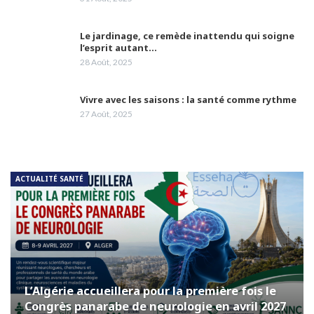
barrières peuvent nous prémunir des effets
23
de la 4ème vague
02:12
Le jardinage, ce remède inattendu qui soigne
Les laboratoires Frater-Razes bouclent leur
l’esprit autant…
campagne de vaccination
24
28 Août, 2025
05:10
Vivre avec les saisons : la santé comme rythme
Madame Samia Gasmi attire l'attention sur la
prise en charge à temps le cancer du
25
27 Août, 2025
lymphome
03:23
Dr Radhia Marniche ep. Bensaidane,
gynécologue obstétricienne parle du
26
XydolGyn®
04:24
ACTUALITÉ SANTÉ
Pr Karima ACHOUR
27
03:56
Dr Amina Abdelouahab, sènologue
28
03:07
L’Algérie accueillera pour la première fois le
Congrès panarabe de neurologie en avril 2027