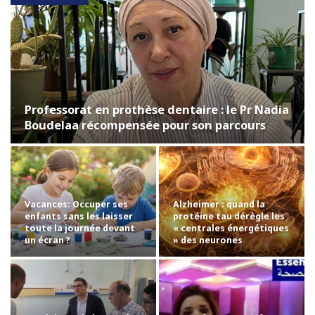
Professorat en prothèse dentaire : le Pr Nadia
Boudelaa récompensée pour son parcours
Vacances: Occuper ses
Alzheimer : quand la
enfants sans les laisser
protéine tau dérègle les
toute la journée devant
« centrales énergétiques
un écran ?
» des neurones