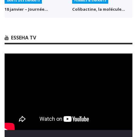
SANTÉ DES ENFANTS
FEMMES & ENFANTS
18 janvier – Journée…
Colibactine, la molécule…
ESSEHA TV