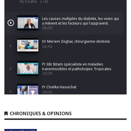
By Esseha
1
/ 50
Les causes multiples du diabète, les voies qui
y mènent et les facteurs qui l'aggravent.
06:00
Dr Meriem Zeghar, chirurgienne dentiste
2
06:42
Pr Idir Bitam spécialiste en maladies
transmissibles et pathologies Tropicales
3
Emergentes
03:09
Pr Chafika Haouichat
4
04:00
Dr Leila Hamoudi
CHRONIQUES & OPINIONS
5
04:26