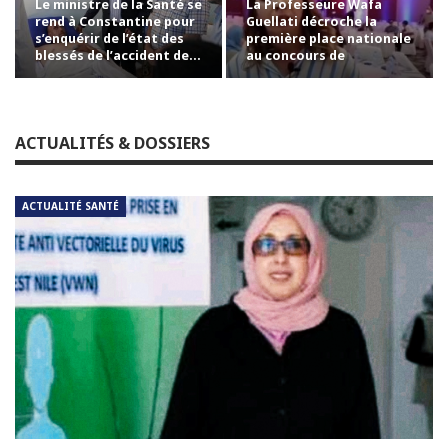
Le ministre de la Santé se
La Professeure Wafa
rend à Constantine pour
Guellati décroche la
s’enquérir de l’état des
première place nationale
blessés de l’accident de…
au concours de
professorat avec la…
ACTUALITÉS & DOSSIERS
ACTUALITÉ SANTÉ