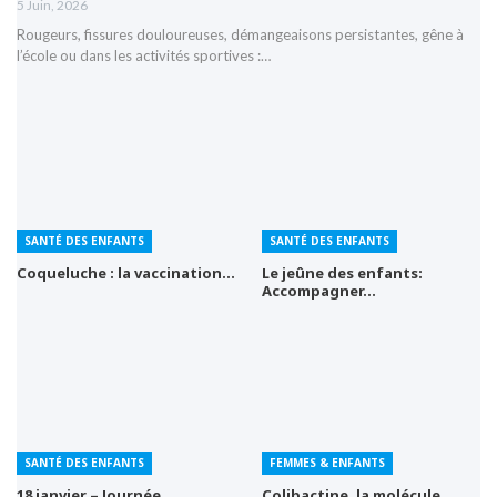
5 Juin, 2026
Rougeurs, fissures douloureuses, démangeaisons persistantes, gêne à
l’école ou dans les activités sportives :…
SANTÉ DES ENFANTS
SANTÉ DES ENFANTS
Coqueluche : la vaccination…
Le jeûne des enfants:
Accompagner…
SANTÉ DES ENFANTS
FEMMES & ENFANTS
18 janvier – Journée…
Colibactine, la molécule…