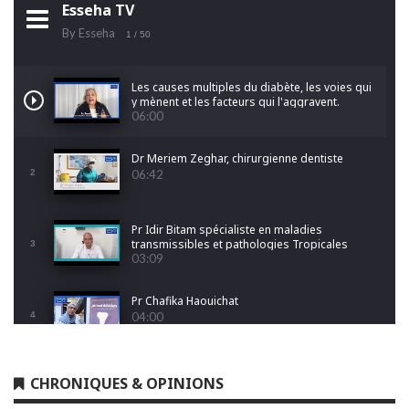
Esseha TV
By Esseha
1
/ 50
Les causes multiples du diabète, les voies qui
y mènent et les facteurs qui l'aggravent.
06:00
Dr Meriem Zeghar, chirurgienne dentiste
2
06:42
Pr Idir Bitam spécialiste en maladies
transmissibles et pathologies Tropicales
3
Emergentes
03:09
Pr Chafika Haouichat
4
04:00
Dr Leila Hamoudi
CHRONIQUES & OPINIONS
5
04:26