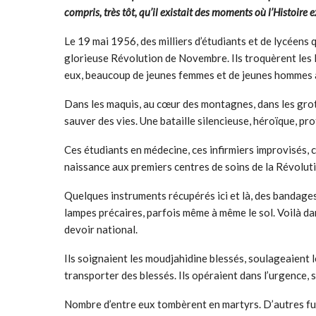
compris, très tôt, qu’il existait des moments où l’Histoi
Le 19 mai 1956, des milliers d’étudiants et de lycéens 
glorieuse Révolution de Novembre. Ils troquèrent les l
eux, beaucoup de jeunes femmes et de jeunes hommes al
Dans les maquis, au cœur des montagnes, dans les grott
sauver des vies. Une bataille silencieuse, héroïque, p
Ces étudiants en médecine, ces infirmiers improvisés,
naissance aux premiers centres de soins de la Révolutio
Quelques instruments récupérés ici et là, des bandage
lampes précaires, parfois même à même le sol. Voilà d
devoir national.
Ils soignaient les moudjahidine blessés, soulageaient les
transporter des blessés. Ils opéraient dans l’urgence, 
Nombre d’entre eux tombèrent en martyrs. D’autres fur