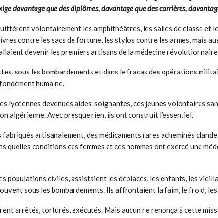
re exige davantage que des diplômes, davantage que des carrières, davanta
quittèrent volontairement les amphithéâtres, les salles de classe et l
ivres contre les sacs de fortune, les stylos contre les armes, mais a
laient devenir les premiers artisans de la médecine révolutionnaire
es, sous les bombardements et dans le fracas des opérations militaire
rofondément humaine.
 ces lycéennes devenues aides-soignantes, ces jeunes volontaires sa
n algérienne. Avec presque rien, ils ont construit l’essentiel.
s fabriqués artisanalement, des médicaments rares acheminés clandes
ans quelles conditions ces femmes et ces hommes ont exercé une médec
 populations civiles, assistaient les déplacés, les enfants, les vieill
souvent sous les bombardements. Ils affrontaient la faim, le froid, le
ent arrêtés, torturés, exécutés. Mais aucun ne renonça à cette miss