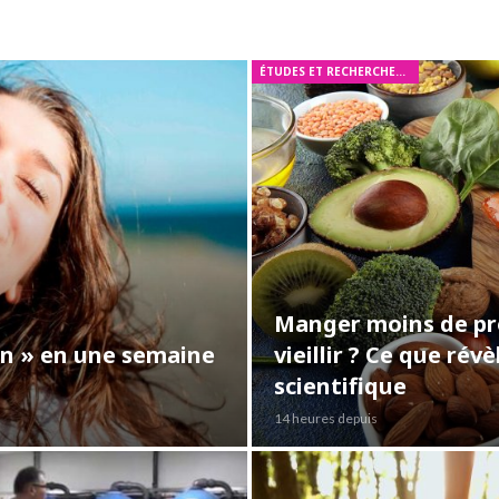
ÉTUDES ET RECHERCHES MÉDICALES
Manger moins de pro
ein » en une semaine
vieillir ? Ce que ré
scientifique
14 heures depuis