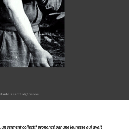
enfanté la santé algérienne
, un serment collectif prononcé par une jeunesse qui avait