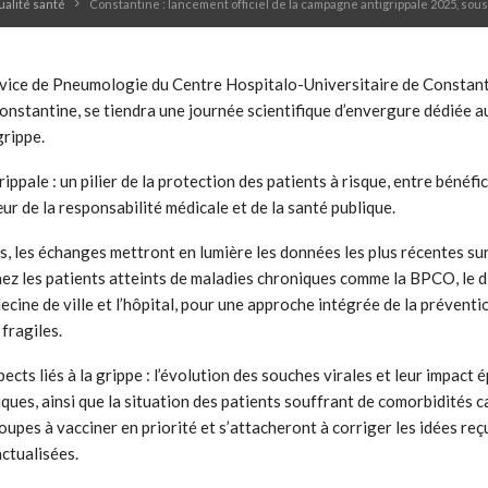
ualité santé
Constantine : lancement officiel de la campagne antigrippale 2025, sous 
Service de Pneumologie du Centre Hospitalo-Universitaire de Constan
onstantine, se tiendra une journée scientifique d’envergure dédiée a
grippe.
ippale : un pilier de la protection des patients à risque, entre béné
ur de la responsabilité médicale et de la santé publique.
, les échanges mettront en lumière les données les plus récentes sur l
z les patients atteints de maladies chroniques comme la BPCO, le di
ine de ville et l’hôpital, pour une approche intégrée de la préventio
fragiles.
ts liés à la grippe : l’évolution des souches virales et leur impact 
iques, ainsi que la situation des patients souffrant de comorbidités 
upes à vacciner en priorité et s’attacheront à corriger les idées reç
actualisées.