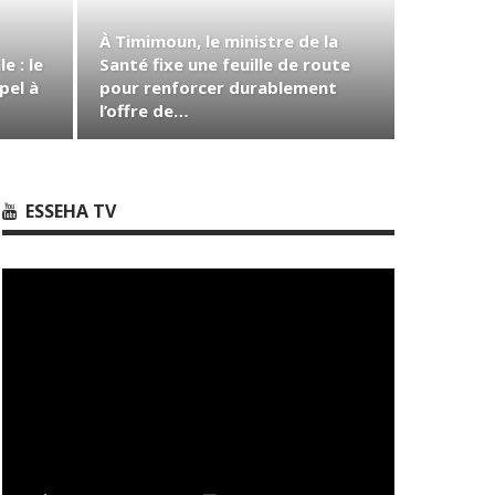
À Timimoun, le ministre de la
e : le
Santé fixe une feuille de route
pel à
pour renforcer durablement
l’offre de…
ESSEHA TV