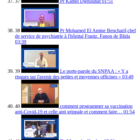
37
Pr Kamel Djenouhat
01:51
38
Pr Mohamed El Amine Bencharif,chef
de service de psychiatrie à l'hôpital Frantz. Fanon de Blida
03:39
39
Le porte-parole du SNPAA : « Y a
risques sur l'avenir des petites et moyennes officines »
03:49
40
comment programmer sa vaccination
anti-Covid-19 et celle anti grippale,et comment faire…
01:54