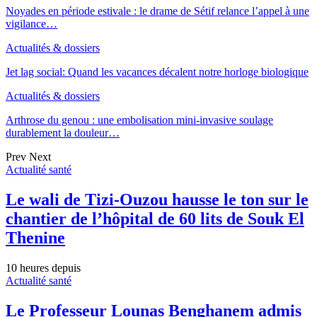
Noyades en période estivale : le drame de Sétif relance l’appel à une
vigilance…
Actualités & dossiers
Jet lag social: Quand les vacances décalent notre horloge biologique
Actualités & dossiers
Arthrose du genou : une embolisation mini-invasive soulage
durablement la douleur…
Prev
Next
Actualité santé
Le wali de Tizi-Ouzou hausse le ton sur le
chantier de l’hôpital de 60 lits de Souk El
Thenine
10 heures depuis
Actualité santé
Le Professeur Lounas Benghanem admis