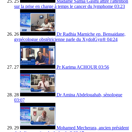
25
Madame Samia Gasmi attire l'attention
sur la prise en charge à temps le cancer du lymphome
03:23
26
Dr Radhia Marniche ep. Bensaidane,
gynécologue obstétricienne parle du XydolGyn®
04:24
27
Pr Karima ACHOUR
03:56
28
Dr Amina Abdelouahab, sènologue
03:07
29
Mohamed Mecherara, ancien président