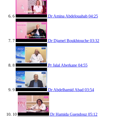
6
Dr Amina Abdelouahab
04:25
7
Dr Djamel Boukhtouche
03:32
8
Pr Jalal Aberkane
04:55
9
Dr Abdelhamid Abad
03:54
10
Dr Hamida Guendouz
05:12