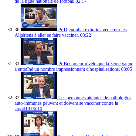
de la ligue nationale de football
02:17
30
Pr Djenouhat exhorte avec cœur les
Algériens à aller se faire vacciner.
03:22
31
Pr Benameur révèle que la 3ème vague
a entraîné un nombre impressionnant d'hospitalisations.
03:05
32
Les personnes atteintes de pathologies
auto-immunes peuvent et doivent se vacciner contre la
covid19
06:10