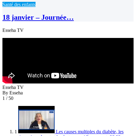
Santé des enfants
18 janvier – Journée…
Esseha TV
Esseha TV
By Esseha
1
/ 50
1
Les causes multiples du diabète, les