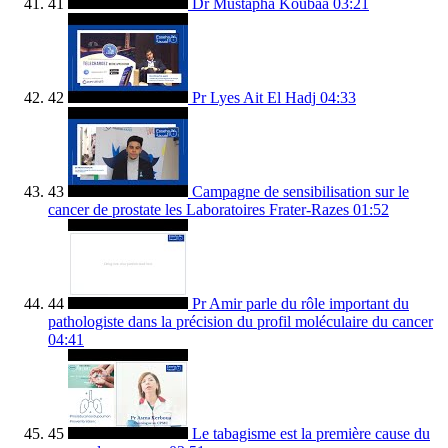
41
Dr Mustapha Koubaa
03:21
42
Pr Lyes Ait El Hadj
04:33
43
Campagne de sensibilisation sur le
cancer de prostate les Laboratoires Frater-Razes
01:52
44
Pr Amir parle du rôle important du
pathologiste dans la précision du profil moléculaire du cancer
04:41
45
Le tabagisme est la première cause du