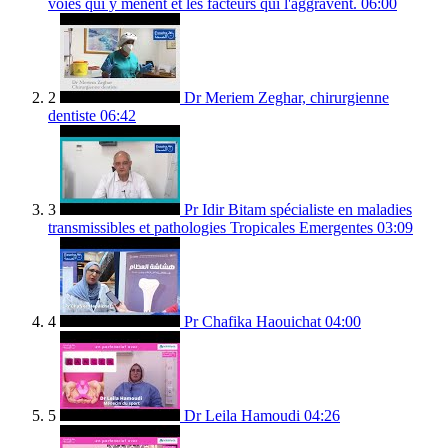
voies qui y mènent et les facteurs qui l'aggravent.
06:00
2
Dr Meriem Zeghar, chirurgienne
dentiste
06:42
3
Pr Idir Bitam spécialiste en maladies
transmissibles et pathologies Tropicales Emergentes
03:09
4
Pr Chafika Haouichat
04:00
5
Dr Leila Hamoudi
04:26