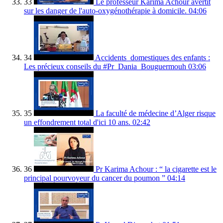
33
Le professeur Karima Achour avertit
sur les danger de l'auto-oxygénothérapie à domicile.
04:06
34
Accidents_domestiques des enfants :
Les précieux conseils du #Pr_Dania_Bouguermouh
03:06
35
La faculté de médecine d’Alger risque
un effondrement total d'ici 10 ans.
02:42
36
Pr Karima Achour : “ la cigarette est le
principal pourvoyeur du cancer du poumon ”
04:14