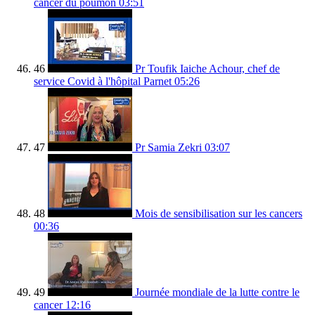
cancer du poumon
03:51
46
Pr Toufik Iaiche Achour, chef de
service Covid à l'hôpital Parnet
05:26
47
Pr Samia Zekri
03:07
48
Mois de sensibilisation sur les cancers
00:36
49
Journée mondiale de la lutte contre le
cancer
12:16