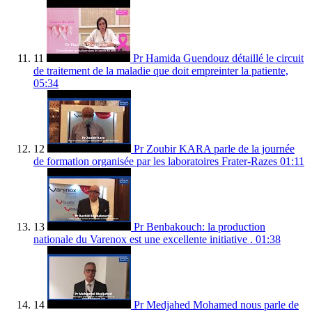
11
Pr Hamida Guendouz détaillé le circuit
de traitement de la maladie que doit empreinter la patiente,
05:34
12
Pr Zoubir KARA parle de la journée
de formation organisée par les laboratoires Frater-Razes
01:11
13
Pr Benbakouch: la production
nationale du Varenox est une excellente initiative .
01:38
14
Pr Medjahed Mohamed nous parle de