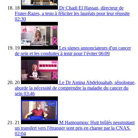
18
Dr Chadi El Hassan, directeur de
Frater-Razes, a tenu à féliciter les lauréats pour leur réussite
02:30
19
Les signes annonciateurs d'un cancer
de sein et les conduites à tenir pour l’éviter
06:09
20
Le Dr Amina Abdelouahab, sénologue,
aborde la nécessité de comprendre la maladie du cancer du
sein
03:46
21
M Hamoumou: Huit brûlés nessissitant
un transfert vers l'étranger sont pris en charge par la CNAS.
02:04