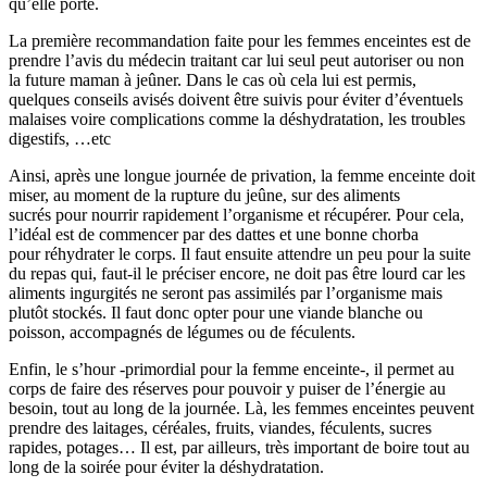
qu’elle porte.
La première recommandation faite pour les femmes enceintes est de
prendre l’avis du médecin traitant car lui seul peut autoriser ou non
la future maman à jeûner. Dans le cas où cela lui est permis,
quelques conseils avisés doivent être suivis pour éviter d’éventuels
malaises voire complications comme la déshydratation, les troubles
digestifs, …etc
Ainsi, après une longue journée de privation, la femme enceinte doit
miser, au moment de la rupture du jeûne, sur des aliments
sucrés pour nourrir rapidement l’organisme et récupérer. Pour cela,
l’idéal est de commencer par des dattes et une bonne chorba
pour réhydrater le corps. Il faut ensuite attendre un peu pour la suite
du repas qui, faut-il le préciser encore, ne doit pas être lourd car les
aliments ingurgités ne seront pas assimilés par l’organisme mais
plutôt stockés. Il faut donc opter pour une viande blanche ou
poisson, accompagnés de légumes ou de féculents.
Enfin, le s’hour -primordial pour la femme enceinte-, il permet au
corps de faire des réserves pour pouvoir y puiser de l’énergie au
besoin, tout au long de la journée. Là, les femmes enceintes peuvent
prendre des laitages, céréales, fruits, viandes, féculents, sucres
rapides, potages… Il est, par ailleurs, très important de boire tout au
long de la soirée pour éviter la déshydratation.