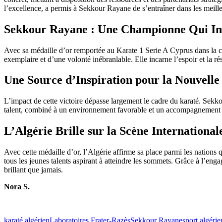
l’excellence, a permis à Sekkour Rayane de s’entraîner dans les meille
Sekkour Rayane : Une Championne Qui Ins
Avec sa médaille d’or remportée au Karate 1 Serie A Cyprus dans la ca
exemplaire et d’une volonté inébranlable. Elle incarne l’espoir et la r
Une Source d’Inspiration pour la Nouvelle
L’impact de cette victoire dépasse largement le cadre du karaté. Sekkou
talent, combiné à un environnement favorable et un accompagnement de 
L’Algérie Brille sur la Scène International
Avec cette médaille d’or, l’Algérie affirme sa place parmi les nations
tous les jeunes talents aspirant à atteindre les sommets. Grâce à l’e
brillant que jamais.
Nora S.
karaté algérien
Laboratoires Frater-Razès
Sekkour Rayane
sport algérie