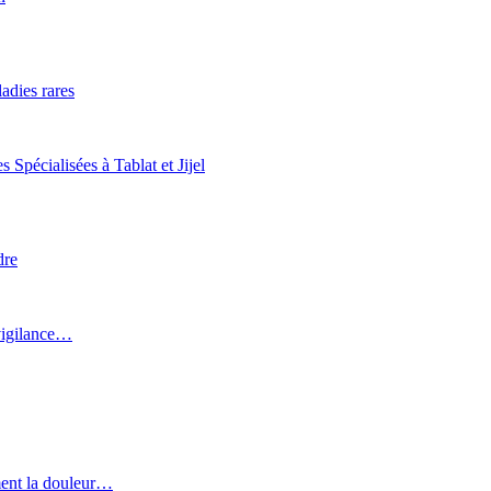
adies rares
Spécialisées à Tablat et Jijel
dre
 vigilance…
ment la douleur…