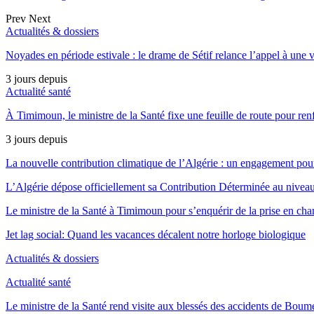
Prev
Next
Actualités & dossiers
Noyades en période estivale : le drame de Sétif relance l’appel à une 
3 jours depuis
Actualité santé
À Timimoun, le ministre de la Santé fixe une feuille de route pour ren
3 jours depuis
La nouvelle contribution climatique de l’Algérie : un engagement pou
L’Algérie dépose officiellement sa Contribution Déterminée au nivea
Le ministre de la Santé à Timimoun pour s’enquérir de la prise en ch
Jet lag social: Quand les vacances décalent notre horloge biologique
Actualités & dossiers
Actualité santé
Le ministre de la Santé rend visite aux blessés des accidents de Bou