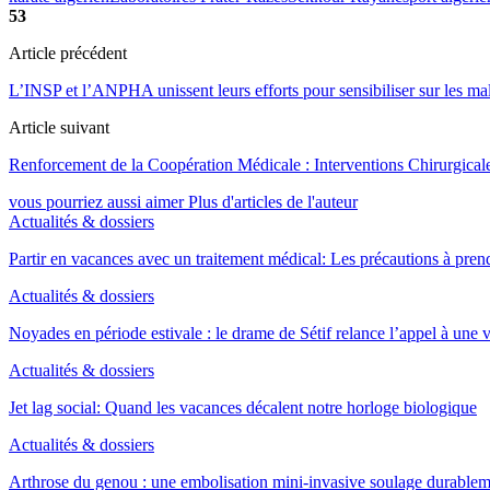
53
Article précédent
L’INSP et l’ANPHA unissent leurs efforts pour sensibiliser sur les mal
Article suivant
Renforcement de la Coopération Médicale : Interventions Chirurgicales 
vous pourriez aussi aimer
Plus d'articles de l'auteur
Actualités & dossiers
Partir en vacances avec un traitement médical: Les précautions à pren
Actualités & dossiers
Noyades en période estivale : le drame de Sétif relance l’appel à une
Actualités & dossiers
Jet lag social: Quand les vacances décalent notre horloge biologique
Actualités & dossiers
Arthrose du genou : une embolisation mini-invasive soulage durable