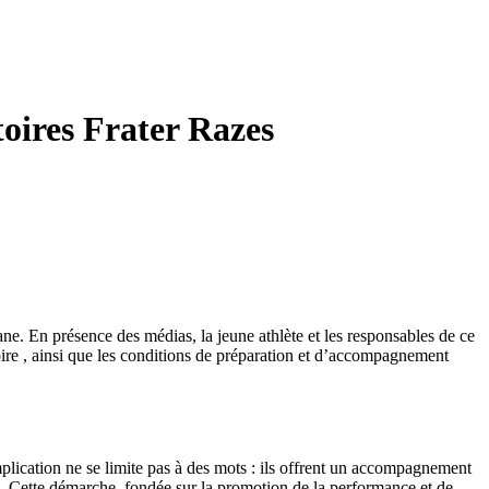
oires Frater Razes
e. En présence des médias, la jeune athlète et les responsables de ce
toire , ainsi que les conditions de préparation et d’accompagnement
lication ne se limite pas à des mots : ils offrent un accompagnement
nale. Cette démarche, fondée sur la promotion de la performance et de