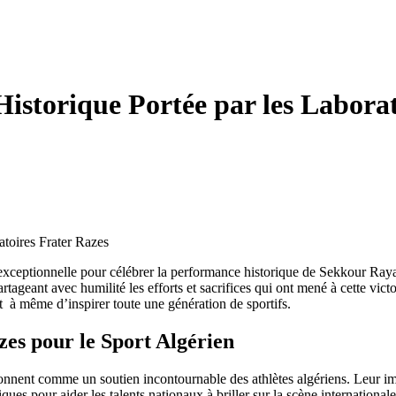
istorique Portée par les Laborat
atoires Frater Razes
xceptionnelle pour célébrer la performance historique de Sekkour Rayan
tageant avec humilité les efforts et sacrifices qui ont mené à cette vic
t à même d’inspirer toute une génération de sportifs.
es pour le Sport Algérien
nnent comme un soutien incontournable des athlètes algériens. Leur imp
giques pour aider les talents nationaux à briller sur la scène internatio