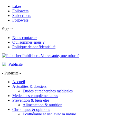
Likes
Followers
Subscribers
Followers
Sign in
Nous contacter
Qui sommes-nous ?
Politique de confidentialité
Publisher - Votre santé, une priorité
- Publicité -
Accueil
Actualités & dossiers
Études et recherches médicales
Médecines complémentaires
Prévention & bien-être
Alimentation & nutrition
Chroniques & opinions
Écothérapie et lien avec la nature