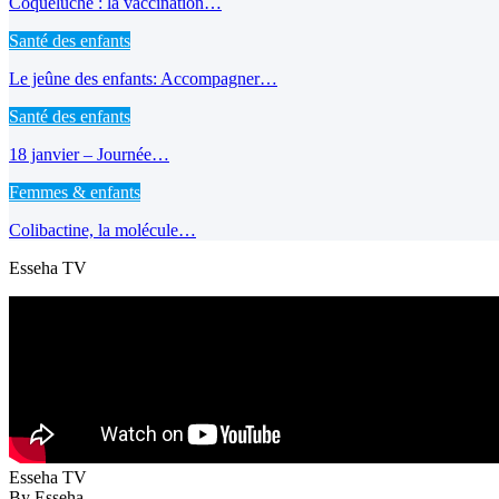
Coqueluche : la vaccination…
Santé des enfants
Le jeûne des enfants: Accompagner…
Santé des enfants
18 janvier – Journée…
Femmes & enfants
Colibactine, la molécule…
Esseha TV
Esseha TV
By Esseha