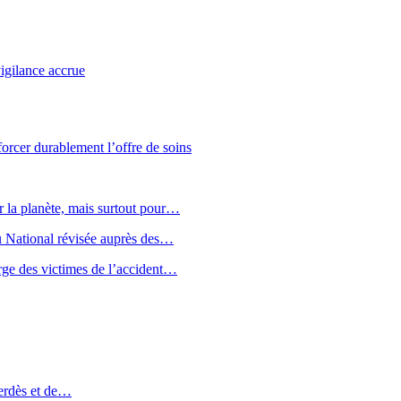
vigilance accrue
forcer durablement l’offre de soins
r la planète, mais surtout pour…
u National révisée auprès des…
arge des victimes de l’accident…
merdès et de…