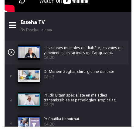
Esseha TV
By Esseha
1
/ 100
Les causes multiples du diabète, les voies qui
y mènent et les facteurs qui l'aggravent.
06:00
Dr Meriem Zeghar, chirurgienne dentiste
2
06:42
Pr Idir Bitam spécialiste en maladies
transmissibles et pathologies Tropicales
3
Emergentes
03:09
Pr Chafika Haouichat
4
04:00