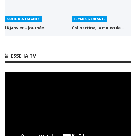
SANTÉ DES ENFANTS
FEMMES & ENFANTS
18 janvier – Journée…
Colibactine, la molécule…
ESSEHA TV