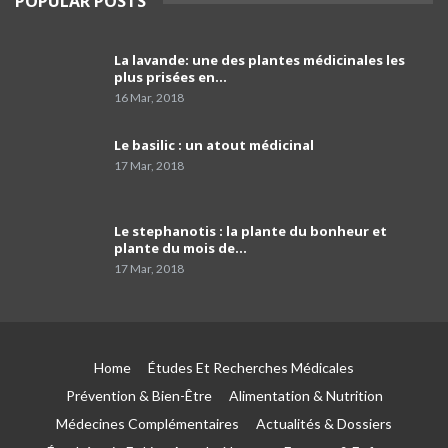
POPULAR POSTS
l'avenir des petites et moyennes officines »
39
03:49
La lavande: une des plantes médicinales les
comment programmer sa vaccination anti-
plus prisées en…
Covid-19 et celle anti grippale,et comment
40
faire…
01:54
16 Mar, 2018
Dr Mustapha Koubaa
Le basilic : un atout médicinal
41
03:21
17 Mar, 2018
Pr Lyes Ait El Hadj
Le stephanotis : la plante du bonheur et
42
04:33
plante du mois de…
17 Mar, 2018
Campagne de sensibilisation sur le cancer de
prostate les Laboratoires Frater-Razes
43
01:52
Home
Études Et Recherches Médicales
Pr Amir parle du rôle important du
pathologiste dans la précision du profil
44
Prévention & Bien-Être
Alimentation & Nutrition
moléculaire du cancer
04:41
Médecines Complémentaires
Actualités & Dossiers