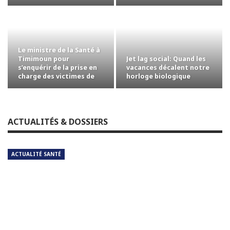
pour…
révisée auprès des…
Le ministre de la Santé à
Jet lag social: Quand les
Timimoun pour
vacances décalent notre
s’enquérir de la prise en
horloge biologique
charge des victimes de
l’accident…
ACTUALITÉS & DOSSIERS
ACTUALITÉ SANTÉ