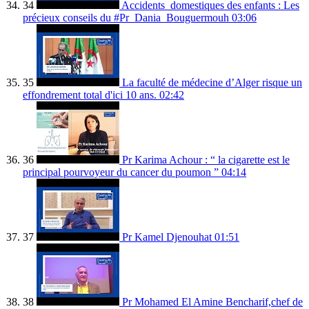
34
Accidents_domestiques des enfants : Les
précieux conseils du #Pr_Dania_Bouguermouh
03:06
35
La faculté de médecine d’Alger risque un
effondrement total d'ici 10 ans.
02:42
36
Pr Karima Achour : “ la cigarette est le
principal pourvoyeur du cancer du poumon ”
04:14
37
Pr Kamel Djenouhat
01:51
38
Pr Mohamed El Amine Bencharif,chef de