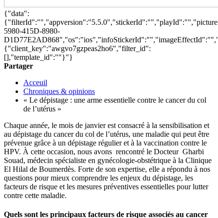
{"data":
{"filterId":"","appversion":"5.5.0","stickerId":"","playId":"","pict
5980-415D-8980-
D1D77E2AD868","os":"ios","infoStickerId":"","imageEffectId":"","
{"client_key":"awgvo7gzpeas2ho6","filter_id":
[],"template_id":""}"}
Partager
Acceuil
Chroniques & opinions
« Le dépistage : une arme essentielle contre le cancer du col
de l’utérus »
Chaque année, le mois de janvier est consacré à la sensibilisation et
au dépistage du cancer du col de l’utérus, une maladie qui peut être
prévenue grâce à un dépistage régulier et à la vaccination contre le
HPV. À cette occasion, nous avons
rencontré le Docteur
Gharbi
Souad, médecin spécialiste en gynécologie-obstétrique à la Clinique
El Hilal de Boumerdès. Forte de son expertise, elle a répondu à nos
questions pour mieux comprendre les enjeux du dépistage, les
facteurs de risque et les mesures préventives essentielles pour lutter
contre cette maladie.
Quels sont les principaux facteurs de risque associés au cancer