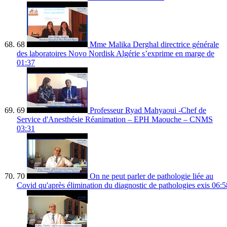
68
Mme Malika Derghal directrice générale
des laboratoires Novo Nordisk Algérie s’exprime en marge de
01:37
69
Professeur Ryad Mahyaoui -Chef de
Service d'Anesthésie Réanimation – EPH Maouche – CNMS
03:31
70
On ne peut parler de pathologie liée au
Covid qu'après élimination du diagnostic de pathologies exis
06:5