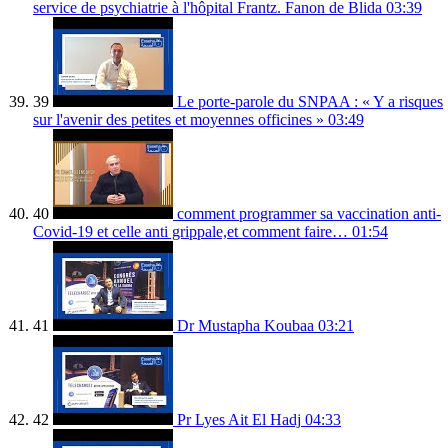
service de psychiatrie à l'hôpital Frantz. Fanon de Blida
03:39
39
Le porte-parole du SNPAA : « Y a risques
sur l'avenir des petites et moyennes officines »
03:49
40
comment programmer sa vaccination anti-
Covid-19 et celle anti grippale,et comment faire…
01:54
41
Dr Mustapha Koubaa
03:21
42
Pr Lyes Ait El Hadj
04:33