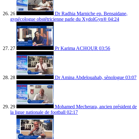
26
Dr Radhia Marniche ep. Bensaidane,
gynécologue obstétricienne parle du XydolGyn®
04:24
27
Pr Karima ACHOUR
03:56
28
Dr Amina Abdelouahab, sènologue
03:07
29
Mohamed Mecherara, ancien président de
la ligue nationale de football
02:17