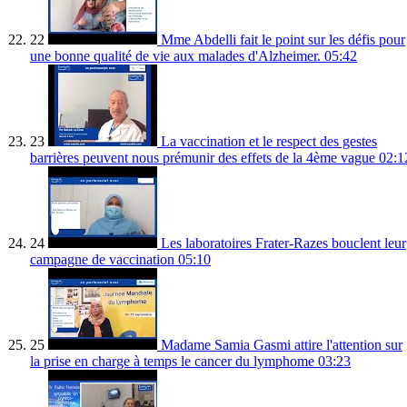
22
Mme Abdelli fait le point sur les défis pour
une bonne qualité de vie aux malades d'Alzheimer.
05:42
23
La vaccination et le respect des gestes
barrières peuvent nous prémunir des effets de la 4ème vague
02:1
24
Les laboratoires Frater-Razes bouclent leur
campagne de vaccination
05:10
25
Madame Samia Gasmi attire l'attention sur
la prise en charge à temps le cancer du lymphome
03:23