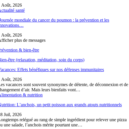
 Août, 2026
ctualité santé
ournée mondiale du cancer du poumon : la prévention et les
innovations…
 Août, 2026
fficher plus de messages
révention & bien-être
ien-être (relaxation, méditation, soin du corps)
acances: Effets bénéfiques sur nos défenses immunitaires
 Août, 2026
es vacances sont souvent synonymes de détente, de déconnexion et de
hangement d’air. Mais leurs bienfaits vont…
limentation & nutrition
utrition: L’anchois, un petit poisson aux grands atouts nutritionnels
8 Juil, 2026
ongtemps relégué au rang de simple ingrédient pour relever une pizza
u une salade, l’anchois mérite pourtant une…