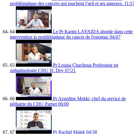
problématique des cancers qui touchent l’œil et ses annexes.
11:5
64
Le Pr Karim LAYAIDA aborde dans cette
intervention la problématique du cancer de l'estomac
04:07
65
Pr Louisa Chachoua Professeur en
ophtalmologie CHU H. Dey
07:21
66
Pr Azzedine Mekki, chef du service de
pédiatrie du CHU Parnet
06:00
67
Pr Rachid Malek
04:58