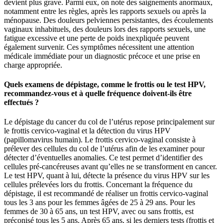
devient plus grave. Parmi eux, on note des saignements anormaux,
notamment entre les règles, après les rapports sexuels ou après la
ménopause. Des douleurs pelviennes persistantes, des écoulements
vaginaux inhabituels, des douleurs lors des rapports sexuels, une
fatigue excessive et une perte de poids inexpliquée peuvent
également survenir. Ces symptômes nécessitent une attention
médicale immédiate pour un diagnostic précoce et une prise en
charge appropriée.
Quels examens de dépistage, comme le frottis ou le test HPV,
recommandez-vous et à quelle fréquence doivent-ils être
effectués ?
Le dépistage du cancer du col de l’utérus repose principalement sur
le frottis cervico-vaginal et la détection du virus HPV
(papillomavirus humain). Le frottis cervico-vaginal consiste à
prélever des cellules du col de l’utérus afin de les examiner pour
détecter d’éventuelles anomalies. Ce test permet d’identifier des
cellules pré-cancéreuses avant qu’elles ne se transforment en cancer.
Le test HPV, quant à lui, détecte la présence du virus HPV sur les
cellules prélevées lors du frottis. Concernant la fréquence du
dépistage, il est recommandé de réaliser un frottis cervico-vaginal
tous les 3 ans pour les femmes âgées de 25 à 29 ans. Pour les
femmes de 30 à 65 ans, un test HPV, avec ou sans frottis, est
préconisé tous les 5 ans. Après 65 ans, si les derniers tests (frottis et