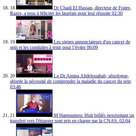
18
Dr Chadi El Hassan, directeur de Frater-
Razes, a tenu à féliciter les lauréats pour leur réussite
02:30
19
Les signes annonciateurs d'un cancer de
sein et les conduites à tenir pour l’éviter
06:09
20
Le Dr Amina Abdelouahab, sénologue,
aborde la nécessité de comprendre la maladie du cancer du sein
03:46
21
M Hamoumou: Huit brûlés nessissitant un
transfert vers l'étranger sont pris en charge par la CNAS.
02:04