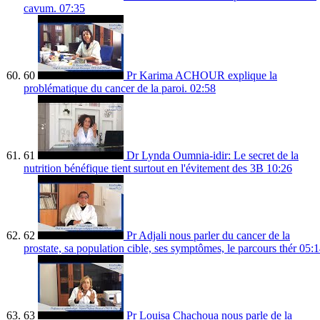
cavum.
07:35
60
Pr Karima ACHOUR explique la
problématique du cancer de la paroi.
02:58
61
Dr Lynda Oumnia-idir: Le secret de la
nutrition bénéfique tient surtout en l'évitement des 3B
10:26
62
Pr Adjali nous parler du cancer de la
prostate, sa population cible, ses symptômes, le parcours thér
05:1
63
Pr Louisa Chachoua nous parle de la