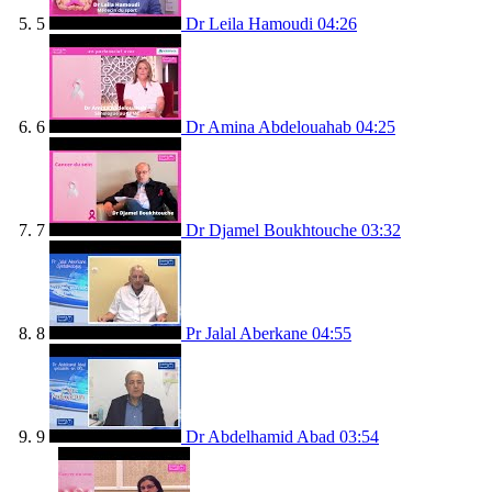
5
Dr Leila Hamoudi
04:26
6
Dr Amina Abdelouahab
04:25
7
Dr Djamel Boukhtouche
03:32
8
Pr Jalal Aberkane
04:55
9
Dr Abdelhamid Abad
03:54