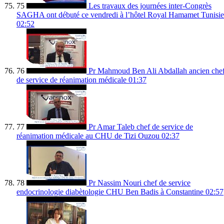
75
Les travaux des journées inter-Congrès
SAGHA ont débuté ce vendredi à l’hôtel Royal Hamamet Tunisie
02:52
76
Pr Mahmoud Ben Ali Abdallah ancien che
de service de réanimation médicale
01:37
77
Pr Amar Taleb chef de service de
réanimation médicale au CHU de Tizi Ouzou
02:37
78
Pr Nassim Nouri chef de service
endocrinologie diabètologie CHU Ben Badis à Constantine
02:57