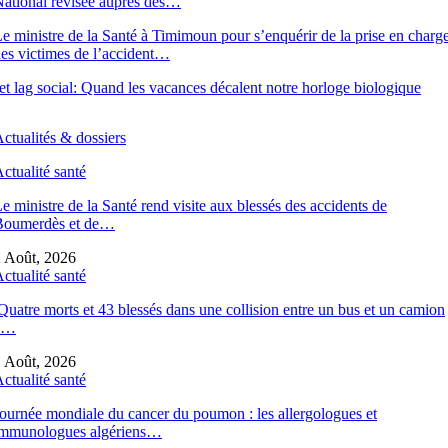
ational révisée auprès des…
e ministre de la Santé à Timimoun pour s’enquérir de la prise en charg
es victimes de l’accident…
et lag social: Quand les vacances décalent notre horloge biologique
ctualités & dossiers
ctualité santé
e ministre de la Santé rend visite aux blessés des accidents de
Boumerdès et de…
 Août, 2026
ctualité santé
uatre morts et 43 blessés dans une collision entre un bus et un camion
à…
 Août, 2026
ctualité santé
ournée mondiale du cancer du poumon : les allergologues et
immunologues algériens…