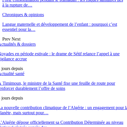
à la rupture de…
Chroniques & opinions
Langue maternelle et développement de l’enfant : pourquoi c’est
essentiel pour la…
Prev
Next
ctualités & dossiers
oyades en période estivale : le drame de Sétif relance l’appel à une
igilance accrue
 jours depuis
ctualité santé
 Timimoun, le ministre de la Santé fixe une feuille de route pour
enforcer durablement l’offre de soins
 jours depuis
a nouvelle contribution climatique de l’Algérie : un engagement pour l
lanète, mais surtout pour…
’Algérie dépose officiellement sa Contribution Déterminée au niveau