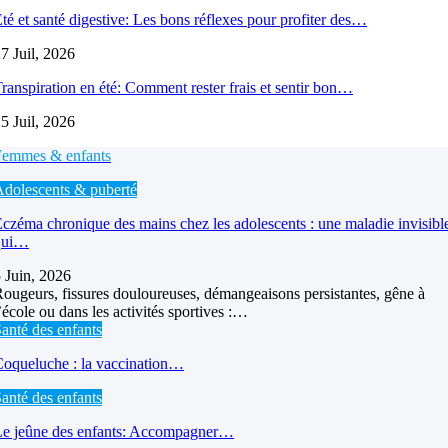
té et santé digestive: Les bons réflexes pour profiter des…
7 Juil, 2026
ranspiration en été: Comment rester frais et sentir bon…
5 Juil, 2026
Femmes & enfants
dolescents & puberté
czéma chronique des mains chez les adolescents : une maladie invisibl
qui…
 Juin, 2026
ougeurs, fissures douloureuses, démangeaisons persistantes, gêne à
’école ou dans les activités sportives :…
anté des enfants
oqueluche : la vaccination…
anté des enfants
Le jeûne des enfants: Accompagner…