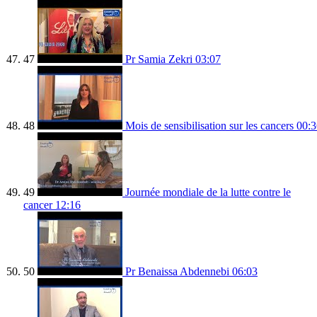
47
Pr Samia Zekri
03:07
48
Mois de sensibilisation sur les cancers
00:3
49
Journée mondiale de la lutte contre le
cancer
12:16
50
Pr Benaissa Abdennebi
06:03