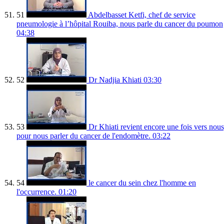
51
Abdelbasset Ketfi, chef de service
pneumologie à l’hôpital Rouiba, nous parle du cancer du poumon
04:38
52
Dr Nadjia Khiati
03:30
53
Dr Khiati revient encore une fois vers nous
pour nous parler du cancer de l'endomètre.
03:22
54
le cancer du sein chez l'homme en
l'occurrence.
01:20