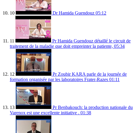
10
Dr Hamida Guendouz
05:12
11
Pr Hamida Guendouz détaillé le circuit de
traitement de la maladie que doit empreinter la patiente,
05:34
12
Pr Zoubir KARA parle de la journée de
formation organisée par les laboratoires Frater-Razes
01:11
13
Pr Benbakouch: la production nationale du
Varenox est une excellente initiative .
01:38