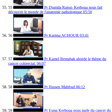
55
Pr Djamila Raissi- Kerboua nous fait
découvrir le monde de l'anatomie pathologique
05:50
56
Pr Karima ACHOUR
03:41
57
Pr Kamel Bentabak aborde le thème du
cancer colorectal.
06:07
58
Pr Hassen Mahfouf
06:12
59
Pr Esma Kerboua nous parle du cancer du