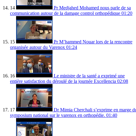
14
Pr Medjahed Mohamed nous parle de sa
communication autour de la damage control orthopédique
01:20
15
Pr M’hammed Nouar lors de la rencontre
organisée autour du Varenox
01:24
16
Le ministre de la santé a exprimé une
entière satisfaction du déroulé de la journée Excellencia
02:08
17
Dr Mimia Cherchali s’exprime en marge d
symposium national sur le varenox en orthopédie.
01:40