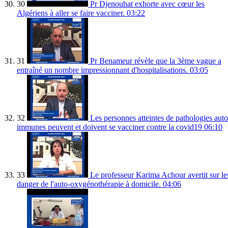
30
Pr Djenouhat exhorte avec cœur les
Algériens à aller se faire vacciner.
03:22
31
Pr Benameur révèle que la 3ème vague a
entraîné un nombre impressionnant d'hospitalisations.
03:05
32
Les personnes atteintes de pathologies auto
immunes peuvent et doivent se vacciner contre la covid19
06:10
33
Le professeur Karima Achour avertit sur le
danger de l'auto-oxygénothérapie à domicile.
04:06