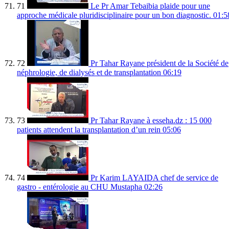
71
Le Pr Amar Tebaibia plaide pour une
approche médicale pluridisciplinaire pour un bon diagnostic.
01:5
72
Pr Tahar Rayane président de la Société de
néphrologie, de dialysés et de transplantation
06:19
73
Pr Tahar Rayane à esseha.dz : 15 000
patients attendent la transplantation d’un rein
05:06
74
Pr Karim LAYAIDA chef de service de
gastro - entérologie au CHU Mustapha
02:26