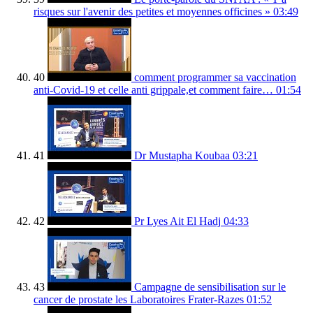
risques sur l'avenir des petites et moyennes officines »
03:49
40
comment programmer sa vaccination
anti-Covid-19 et celle anti grippale,et comment faire…
01:54
41
Dr Mustapha Koubaa
03:21
42
Pr Lyes Ait El Hadj
04:33
43
Campagne de sensibilisation sur le
cancer de prostate les Laboratoires Frater-Razes
01:52