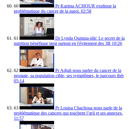
60
Pr Karima ACHOUR explique la
problématique du cancer de la paroi.
02:58
61
Dr Lynda Oumnia-idir: Le secret de la
nutrition bénéfique tient surtout en l'évitement des 3B
10:26
62
Pr Adjali nous parler du cancer de la
prostate, sa population cible, ses symptômes, le parcours thér
05:14
63
Pr Louisa Chachoua nous parle de la
problématique des cancers qui touchent l’œil et ses annexes.
11:57