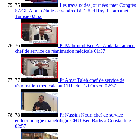
75
Les travaux des journées inter-Congrès
SAGHA ont débuté ce vendredi à l’hôtel Royal Hamamet
Tunisie
02:52
76
Pr Mahmoud Ben Ali Abdallah ancien
chef de service de réanimation médicale
01:37
77
Pr Amar Taleb chef de service de
réanimation médicale au CHU de Tizi Ouzou
02:37
78
Pr Nassim Nouri chef de service
endocrinologie diabètologie CHU Ben Badis à Constantine
02:57