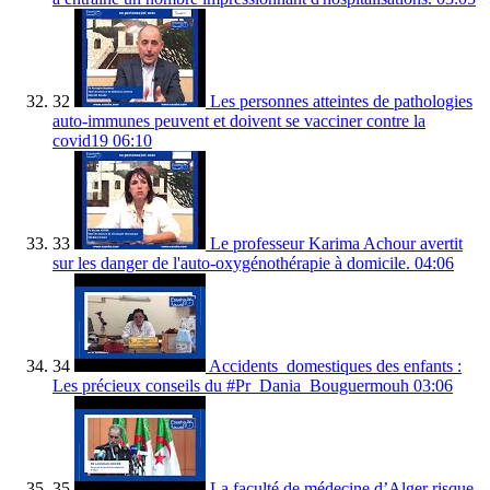
32
Les personnes atteintes de pathologies
auto-immunes peuvent et doivent se vacciner contre la
covid19
06:10
33
Le professeur Karima Achour avertit
sur les danger de l'auto-oxygénothérapie à domicile.
04:06
34
Accidents_domestiques des enfants :
Les précieux conseils du #Pr_Dania_Bouguermouh
03:06
35
La faculté de médecine d’Alger risque