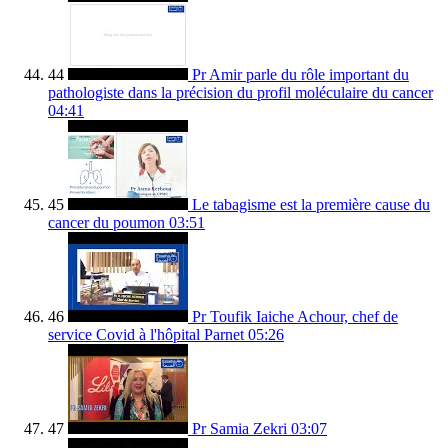
44
Pr Amir parle du rôle important du
pathologiste dans la précision du profil moléculaire du cancer
04:41
45
Le tabagisme est la première cause du
cancer du poumon
03:51
46
Pr Toufik Iaiche Achour, chef de
service Covid à l'hôpital Parnet
05:26
47
Pr Samia Zekri
03:07