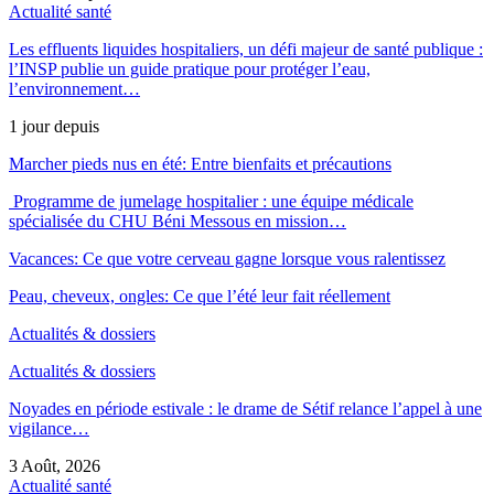
Actualité santé
Les effluents liquides hospitaliers, un défi majeur de santé publique :
l’INSP publie un guide pratique pour protéger l’eau,
l’environnement…
1 jour depuis
Marcher pieds nus en été: Entre bienfaits et précautions
Programme de jumelage hospitalier : une équipe médicale
spécialisée du CHU Béni Messous en mission…
Vacances: Ce que votre cerveau gagne lorsque vous ralentissez
Peau, cheveux, ongles: Ce que l’été leur fait réellement
Actualités & dossiers
Actualités & dossiers
Noyades en période estivale : le drame de Sétif relance l’appel à une
vigilance…
3 Août, 2026
Actualité santé