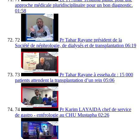
approche médicale pluridisciplinaire pour un bon diagnostic.
01:58
72
Pr Tahar Rayane président de la
Société de néphrologie, de dialysés et de transplantation
06:19
73
Pr Tahar Rayane à esseha.dz : 15 000
patients attendent la transplantation d’un rein
05:06
74
Pr Karim LAYAIDA chef de service
de gastro - entérologie au CHU Mustapha
02:26