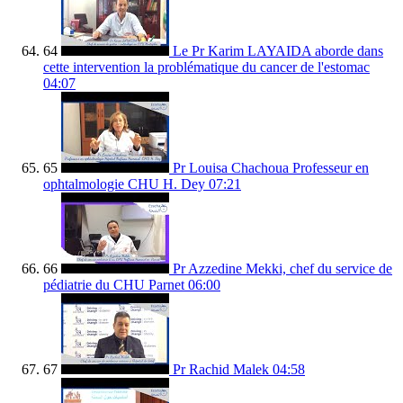
64
Le Pr Karim LAYAIDA aborde dans
cette intervention la problématique du cancer de l'estomac
04:07
65
Pr Louisa Chachoua Professeur en
ophtalmologie CHU H. Dey
07:21
66
Pr Azzedine Mekki, chef du service de
pédiatrie du CHU Parnet
06:00
67
Pr Rachid Malek
04:58