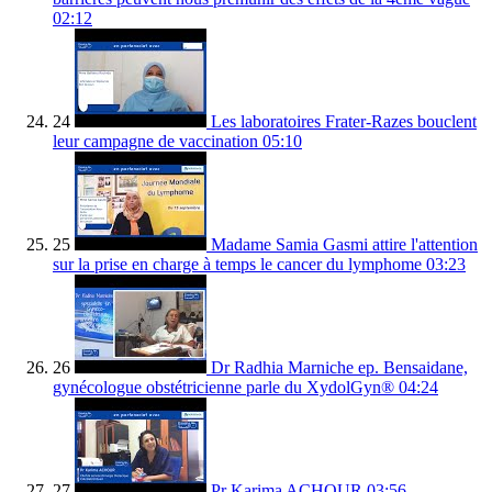
02:12
24
Les laboratoires Frater-Razes bouclent
leur campagne de vaccination
05:10
25
Madame Samia Gasmi attire l'attention
sur la prise en charge à temps le cancer du lymphome
03:23
26
Dr Radhia Marniche ep. Bensaidane,
gynécologue obstétricienne parle du XydolGyn®
04:24
27
Pr Karima ACHOUR
03:56