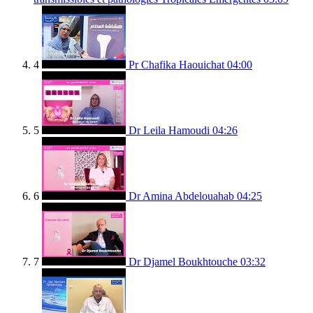
4
Pr Chafika Haouichat
04:00
5
Dr Leila Hamoudi
04:26
6
Dr Amina Abdelouahab
04:25
7
Dr Djamel Boukhtouche
03:32