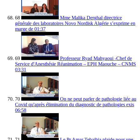
68
Mme Malika Derghal directrice
générale des laboratoires Novo Nordisk Algérie s’exprime en
marge de
01:37
69
Professeur Ryad Mahyaoui -Chef de
Service d'Anesthésie Réanimation – EPH Maouche – CNMS
03:31
70
On ne peut parler de pathologie liée au
Covid qu'après élimination du diagnostic de pathologies exis
06:58
71
Le Pr Amar Tebaibia plaide pour une