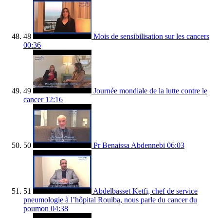
48
Mois de sensibilisation sur les cancers
00:36
49
Journée mondiale de la lutte contre le
cancer
12:16
50
Pr Benaissa Abdennebi
06:03
51
Abdelbasset Ketfi, chef de service
pneumologie à l’hôpital Rouiba, nous parle du cancer du
poumon
04:38