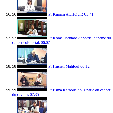
56
Pr Karima ACHOUR
03:41
57
Pr Kamel Bentabak aborde le thème du
cancer colorectal.
06:07
58
Pr Hassen Mahfouf
06:12
59
Pr Esma Kerboua nous parle du cancer
du cavum.
07:35