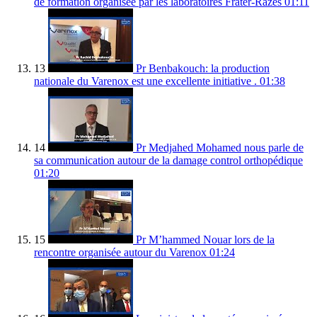
de formation organisée par les laboratoires Frater-Razes
01:11
13
Pr Benbakouch: la production
nationale du Varenox est une excellente initiative .
01:38
14
Pr Medjahed Mohamed nous parle de
sa communication autour de la damage control orthopédique
01:20
15
Pr M’hammed Nouar lors de la
rencontre organisée autour du Varenox
01:24