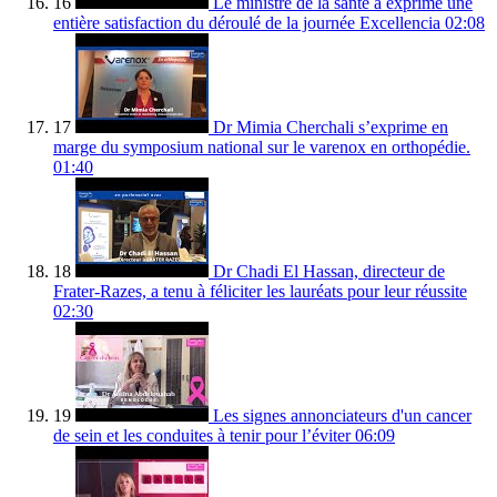
16
Le ministre de la santé a exprimé une
entière satisfaction du déroulé de la journée Excellencia
02:08
17
Dr Mimia Cherchali s’exprime en
marge du symposium national sur le varenox en orthopédie.
01:40
18
Dr Chadi El Hassan, directeur de
Frater-Razes, a tenu à féliciter les lauréats pour leur réussite
02:30
19
Les signes annonciateurs d'un cancer
de sein et les conduites à tenir pour l’éviter
06:09