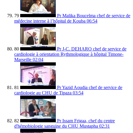
79
Pr Malika Boucelma chef de service de
médecine interne à l’hôpital de Kouba
06:54
80
Pr J-C. DEHARO chef de service de
cardiologie à orientation Rythmologique à hôpital Timone-
Marseille
02:04
81
Pr Yazid Aoudia chef de service de
cardiologie au CHU de Tipaza
03:54
82
Pr Issam Frigaa, chef du centre
d'hémobiologie sanguine du CHU Mustapha
02:31