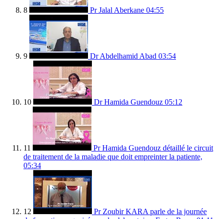
8
Pr Jalal Aberkane
04:55
9
Dr Abdelhamid Abad
03:54
10
Dr Hamida Guendouz
05:12
11
Pr Hamida Guendouz détaillé le circuit
de traitement de la maladie que doit empreinter la patiente,
05:34
12
Pr Zoubir KARA parle de la journée