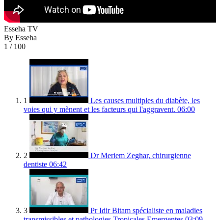
Esseha TV
By Esseha
1
/ 100
1
Les causes multiples du diabète, les
voies qui y mènent et les facteurs qui l'aggravent.
06:00
2
Dr Meriem Zeghar, chirurgienne
dentiste
06:42
3
Pr Idir Bitam spécialiste en maladies
transmissibles et pathologies Tropicales Emergentes
03:09