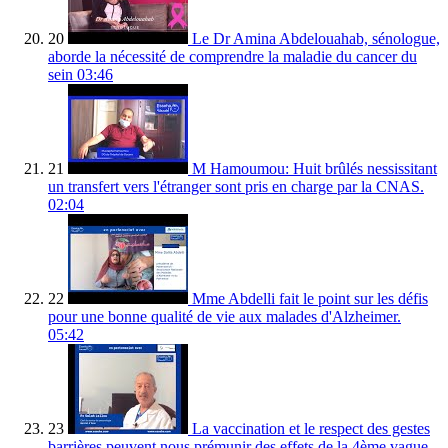
20
Le Dr Amina Abdelouahab, sénologue,
aborde la nécessité de comprendre la maladie du cancer du
sein
03:46
21
M Hamoumou: Huit brûlés nessissitant
un transfert vers l'étranger sont pris en charge par la CNAS.
02:04
22
Mme Abdelli fait le point sur les défis
pour une bonne qualité de vie aux malades d'Alzheimer.
05:42
23
La vaccination et le respect des gestes
barrières peuvent nous prémunir des effets de la 4ème vague