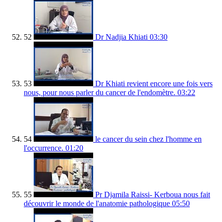
52
Dr Nadjia Khiati
03:30
53
Dr Khiati revient encore une fois vers
nous, pour nous parler du cancer de l'endomètre.
03:22
54
le cancer du sein chez l'homme en
l'occurrence.
01:20
55
Pr Djamila Raissi- Kerboua nous fait
découvrir le monde de l'anatomie pathologique
05:50