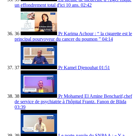
un effondrement total d'ici 10 ans.
02:42
36
Pr Karima Achour : “ la cigarette est le
principal pourvoyeur du cancer du poumon ”
04:14
37
Pr Kamel Djenouhat
01:51
38
Pr Mohamed El Amine Bencharif,chef
de service de psychiatrie à l'hôpital Frantz. Fanon de Blida
03:39
39
Le porte-parole du SNPAA : « Y a