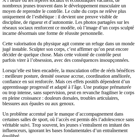
À l’heure où les repères sociaux et économiques vacillent, de
nombreux jeunes trouvent dans le développement musculaire un
moyen de reprendre le contrôle. Le culte du corps ne relève plus
uniquement de l’esthétique : il devient une preuve visible de
discipline, de rigueur et d’autonomie. Les photos partagées sur les
réseaux sociaux renforcent ce modèle, où l’image d’un corps sculpté
incarne désormais une forme de réussite personnelle.
Cette valorisation du physique agit comme un refuge dans un monde
jugé instable. Sculpter son corps, c’est affirmer qu’on peut encore
décider de quelque chose. Mais cette volonté de contrôle peut
parfois virer à l’obsession, avec des conséquences insoupçonnées.
Lorsqu’elle est bien encadrée, la musculation offre de réels bénéfices
: meilleure posture, densité osseuse accrue, coordination améliorée,
confiance en soi renforcée. Mais ces effets positifs dépendent d’un
apprentissage progressif et adapté à l’âge. Une pratique prématurée
ou trop intense, sans supervision, peut en revanche fragiliser le corps
en pleine croissance : douleurs dorsales, troubles articulaires,
blessures aux épaules ou aux genoux.
Un problème accentué par le manque d’accompagnement dans
certaines salles de sport, où l’accès est permis dès l’adolescence sans
véritable suivi. Trop souvent, les jeunes s’entraînent en imitant des
influenceurs, ignorant les bases fondamentales d’un entraînement
équilibré.