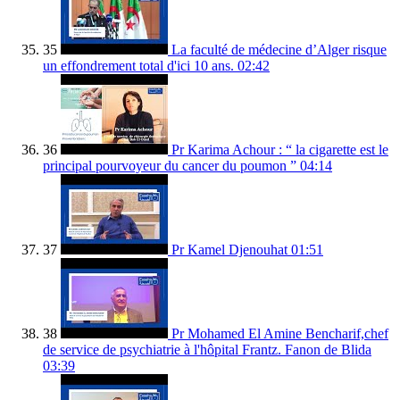
35
La faculté de médecine d’Alger risque
un effondrement total d'ici 10 ans.
02:42
36
Pr Karima Achour : “ la cigarette est le
principal pourvoyeur du cancer du poumon ”
04:14
37
Pr Kamel Djenouhat
01:51
38
Pr Mohamed El Amine Bencharif,chef
de service de psychiatrie à l'hôpital Frantz. Fanon de Blida
03:39