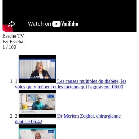
Esseha TV
By Esseha
1
/ 100
1
Les causes multiples du diabète, les
voies qui y mènent et les facteurs qui l'aggravent.
06:00
2
Dr Meriem Zeghar, chirurgienne
dentiste
06:42