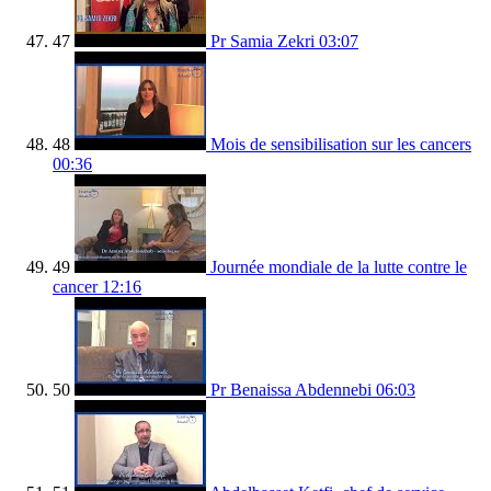
47
Pr Samia Zekri
03:07
48
Mois de sensibilisation sur les cancers
00:36
49
Journée mondiale de la lutte contre le
cancer
12:16
50
Pr Benaissa Abdennebi
06:03