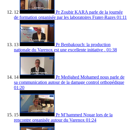
12
Pr Zoubir KARA parle de la journée
de formation organisée par les laboratoires Frater-Razes
01:11
13
Pr Benbakouch: la production
nationale du Varenox est une excellente initiative .
01:38
14
Pr Medjahed Mohamed nous parle de
sa communication autour de la damage control orthopédique
01:20
15
Pr M’hammed Nouar lors de la
rencontre organisée autour du Varenox
01:24