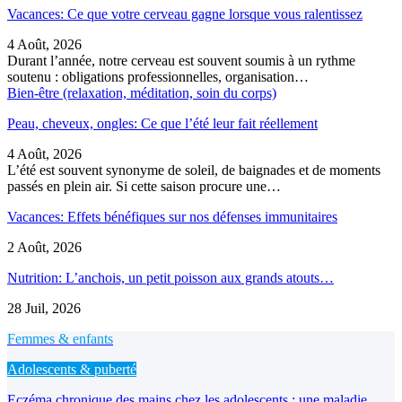
Vacances: Ce que votre cerveau gagne lorsque vous ralentissez
4 Août, 2026
Durant l’année, notre cerveau est souvent soumis à un rythme
soutenu : obligations professionnelles, organisation…
Bien-être (relaxation, méditation, soin du corps)
Peau, cheveux, ongles: Ce que l’été leur fait réellement
4 Août, 2026
L’été est souvent synonyme de soleil, de baignades et de moments
passés en plein air. Si cette saison procure une…
Vacances: Effets bénéfiques sur nos défenses immunitaires
2 Août, 2026
Nutrition: L’anchois, un petit poisson aux grands atouts…
28 Juil, 2026
Femmes & enfants
Adolescents & puberté
Eczéma chronique des mains chez les adolescents : une maladie