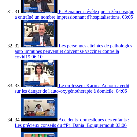
31
Pr Benameur révèle que la 3ème vague
a entraîné un nombre impressionnant d'hospitalisations.
03:05
32
Les personnes atteintes de pathologies
auto-immunes peuvent et doivent se vacciner contre la
covid19
06:10
33
Le professeur Karima Achour avertit
sur les danger de l'auto-oxygénothérapie à domicile.
04:06
34
Accidents_domestiques des enfants :
Les précieux conseils du #Pr_Dania_Bouguermouh
03:06