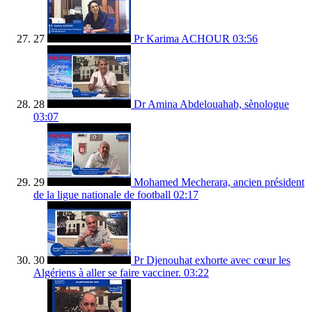
27
Pr Karima ACHOUR
03:56
28
Dr Amina Abdelouahab, sènologue
03:07
29
Mohamed Mecherara, ancien président
de la ligue nationale de football
02:17
30
Pr Djenouhat exhorte avec cœur les
Algériens à aller se faire vacciner.
03:22