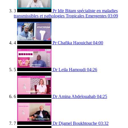
3
Pr Idir Bitam spécialiste en maladies
transmissibles et pathologies Tropicales Emergentes
03:09
4
Pr Chafika Haouichat
04:00
5
Dr Leila Hamoudi
04:26
6
Dr Amina Abdelouahab
04:25
7
Dr Djamel Boukhtouche
03:32