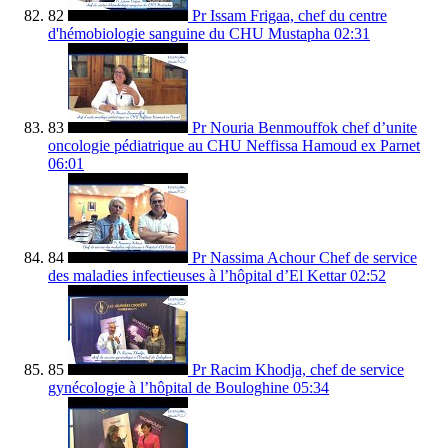
82
Pr Issam Frigaa, chef du centre
d'hémobiologie sanguine du CHU Mustapha
02:31
83
Pr Nouria Benmouffok chef d’unite
oncologie pédiatrique au CHU Neffissa Hamoud ex Parnet
06:01
84
Pr Nassima Achour Chef de service
des maladies infectieuses à l’hôpital d’El Kettar
02:52
85
Pr Racim Khodja, chef de service
gynécologie à l’hôpital de Bouloghine
05:34