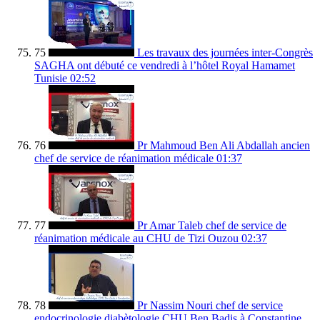
75
Les travaux des journées inter-Congrès
SAGHA ont débuté ce vendredi à l’hôtel Royal Hamamet
Tunisie
02:52
76
Pr Mahmoud Ben Ali Abdallah ancien
chef de service de réanimation médicale
01:37
77
Pr Amar Taleb chef de service de
réanimation médicale au CHU de Tizi Ouzou
02:37
78
Pr Nassim Nouri chef de service
endocrinologie diabètologie CHU Ben Badis à Constantine