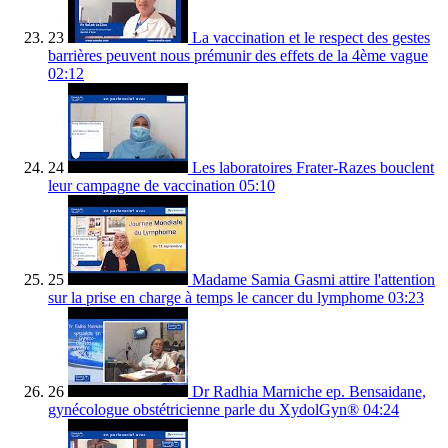
23
La vaccination et le respect des gestes
barrières peuvent nous prémunir des effets de la 4ème vague
02:12
24
Les laboratoires Frater-Razes bouclent
leur campagne de vaccination
05:10
25
Madame Samia Gasmi attire l'attention
sur la prise en charge à temps le cancer du lymphome
03:23
26
Dr Radhia Marniche ep. Bensaidane,
gynécologue obstétricienne parle du XydolGyn®
04:24