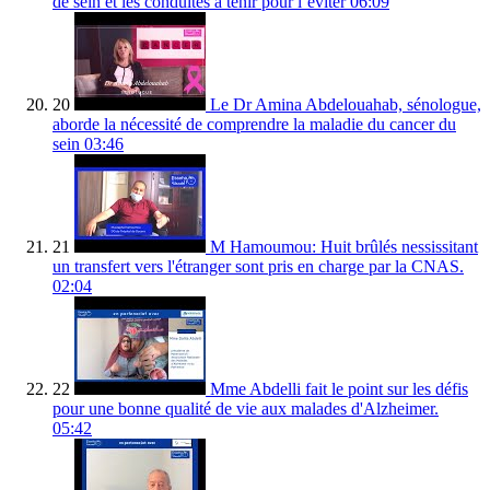
de sein et les conduites à tenir pour l’éviter
06:09
20
Le Dr Amina Abdelouahab, sénologue,
aborde la nécessité de comprendre la maladie du cancer du
sein
03:46
21
M Hamoumou: Huit brûlés nessissitant
un transfert vers l'étranger sont pris en charge par la CNAS.
02:04
22
Mme Abdelli fait le point sur les défis
pour une bonne qualité de vie aux malades d'Alzheimer.
05:42