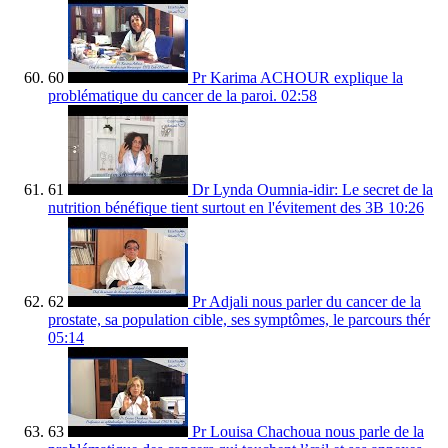
60
Pr Karima ACHOUR explique la
problématique du cancer de la paroi.
02:58
61
Dr Lynda Oumnia-idir: Le secret de la
nutrition bénéfique tient surtout en l'évitement des 3B
10:26
62
Pr Adjali nous parler du cancer de la
prostate, sa population cible, ses symptômes, le parcours thér
05:14
63
Pr Louisa Chachoua nous parle de la