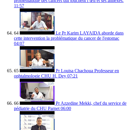
problématique des cancers qui touchent l’œil et ses annexes.
11:57
64
Le Pr Karim LAYAIDA aborde dans
cette intervention la problématique du cancer de l'estomac
04:07
65
Pr Louisa Chachoua Professeur en
ophtalmologie CHU H. Dey
07:21
66
Pr Azzedine Mekki, chef du service de
pédiatrie du CHU Parnet
06:00