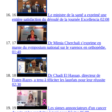
16
Le ministre de la santé a exprimé une
entière satisfaction du déroulé de la journée Excellencia
02:08
17
Dr Mimia Cherchali s’exprime en
marge du symposium national sur le varenox en orthopédie.
01:40
18
Dr Chadi El Hassan, directeur de
Frater-Razes, a tenu à féliciter les lauréats pour leur réussite
02:30
19
Les signes annonciateurs d'un cancer