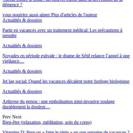
démence ?
vous pourriez aussi aimer
Plus d'articles de l'auteur
Actualités & dossiers
Partir en vacances avec un traitement médical: Les précautions à
prendre
Actualités & dossiers
Noyades en période estivale : le drame de Sétif relance l’appel à une
vigilance…
Actualités & dossiers
Jet lag social: Quand les vacances décalent notre horloge biologique
Actualités & dossiers
Arthrose du genou : une embolisation mini-invasive soulage
durablement la douleur…
Prev
Next
Bien-être (relaxation, méditation, soin du corps)
Vitamine D: Peut-on « faire le plein » en une semaine de vacances ?