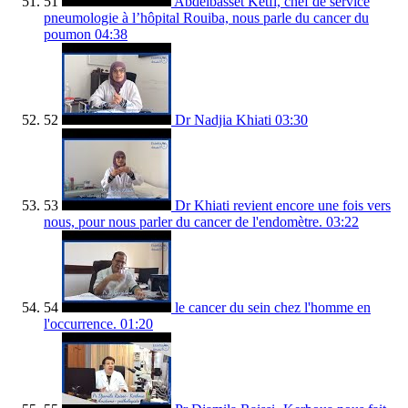
51
Abdelbasset Ketfi, chef de service
pneumologie à l’hôpital Rouiba, nous parle du cancer du
poumon
04:38
52
Dr Nadjia Khiati
03:30
53
Dr Khiati revient encore une fois vers
nous, pour nous parler du cancer de l'endomètre.
03:22
54
le cancer du sein chez l'homme en
l'occurrence.
01:20