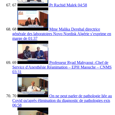
67
Pr Rachid Malek
04:58
68
Mme Malika Derghal directrice
générale des laboratoires Novo Nordisk Algérie s’exprime en
marge de
01:37
69
Professeur Ryad Mahyaoui -Chef de
Service d'Anesthésie Réanimation – EPH Maouche – CNMS
03:31
70
On ne peut parler de pathologie liée au
Covid qu'après élimination du diagnostic de pathologies exis
06:58