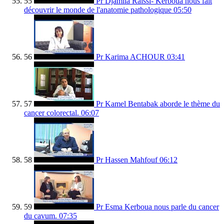
55
Pr Djamila Raissi- Kerboua nous fait
découvrir le monde de l'anatomie pathologique
05:50
56
Pr Karima ACHOUR
03:41
57
Pr Kamel Bentabak aborde le thème du
cancer colorectal.
06:07
58
Pr Hassen Mahfouf
06:12
59
Pr Esma Kerboua nous parle du cancer
du cavum.
07:35