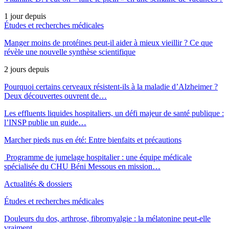
1 jour depuis
Études et recherches médicales
Manger moins de protéines peut-il aider à mieux vieillir ? Ce que
révèle une nouvelle synthèse scientifique
2 jours depuis
Pourquoi certains cerveaux résistent-ils à la maladie d’Alzheimer ?
Deux découvertes ouvrent de…
Les effluents liquides hospitaliers, un défi majeur de santé publique :
l’INSP publie un guide…
Marcher pieds nus en été: Entre bienfaits et précautions
Programme de jumelage hospitalier : une équipe médicale
spécialisée du CHU Béni Messous en mission…
Actualités & dossiers
Études et recherches médicales
Douleurs du dos, arthrose, fibromyalgie : la mélatonine peut-elle
vraiment…