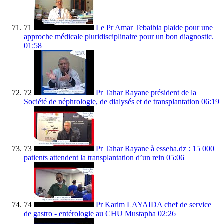
71
Le Pr Amar Tebaibia plaide pour une
approche médicale pluridisciplinaire pour un bon diagnostic.
01:58
72
Pr Tahar Rayane président de la
Société de néphrologie, de dialysés et de transplantation
06:19
73
Pr Tahar Rayane à esseha.dz : 15 000
patients attendent la transplantation d’un rein
05:06
74
Pr Karim LAYAIDA chef de service
de gastro - entérologie au CHU Mustapha
02:26