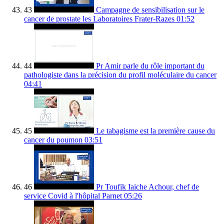
43
Campagne de sensibilisation sur le
cancer de prostate les Laboratoires Frater-Razes
01:52
44
Pr Amir parle du rôle important du
pathologiste dans la précision du profil moléculaire du cancer
04:41
45
Le tabagisme est la première cause du
cancer du poumon
03:51
46
Pr Toufik Iaiche Achour, chef de
service Covid à l'hôpital Parnet
05:26