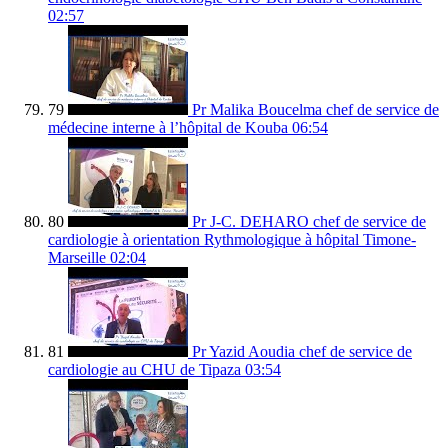
02:57
79
Pr Malika Boucelma chef de service de
médecine interne à l’hôpital de Kouba
06:54
80
Pr J-C. DEHARO chef de service de
cardiologie à orientation Rythmologique à hôpital Timone-
Marseille
02:04
81
Pr Yazid Aoudia chef de service de
cardiologie au CHU de Tipaza
03:54