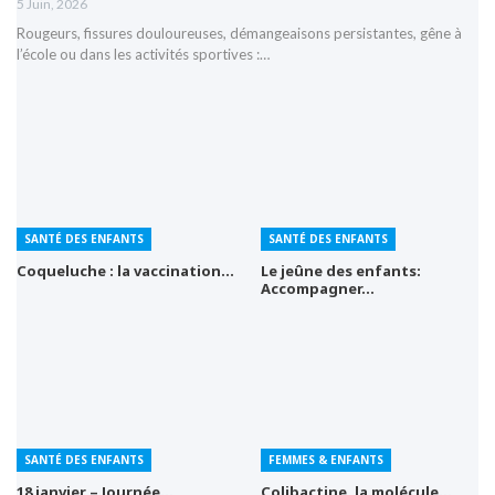
5 Juin, 2026
Rougeurs, fissures douloureuses, démangeaisons persistantes, gêne à
l’école ou dans les activités sportives :…
SANTÉ DES ENFANTS
SANTÉ DES ENFANTS
Coqueluche : la vaccination…
Le jeûne des enfants:
Accompagner…
SANTÉ DES ENFANTS
FEMMES & ENFANTS
18 janvier – Journée…
Colibactine, la molécule…