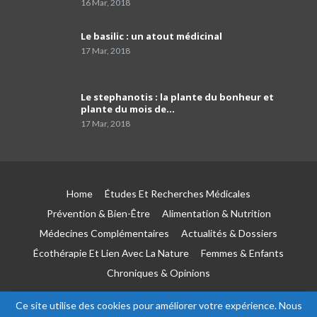
16 Mar, 2018
Pr El Hachemi Djoudi: la maladie de
Le basilic : un atout médicinal
l'ostéoporose
41
17 Mar, 2018
05:58
التعريف الدقيق بمرض هشاشة العظام، أعراضه
Le stephanotis : la plante du bonheur et
وعوامل الاصابة به
42
plante du mois de…
14:35
17 Mar, 2018
Pr Manel El Rakawi - du service rhumatologie
de l’hôpital de Douera
43
05:41
Home
Études Et Recherches Médicales
La radiologie interventionnelle permet de
traiter certaines maladies sans passer par la
44
Prévention & Bien-Être
Alimentation & Nutrition
chirurgie.
09:56
Médecines Complémentaires
Actualités & Dossiers
Écothérapie Et Lien Avec La Nature
Femmes & Enfants
Pr Mahdia Saidi - chef de service hématologie
à l’hôpital de Batna
45
Chroniques & Opinions
03:26
Ce site utilise des cookies pour améliorer votre expérience. Nous
Le psoriasis
© 2026 - Esseha. All Rights Reserved.