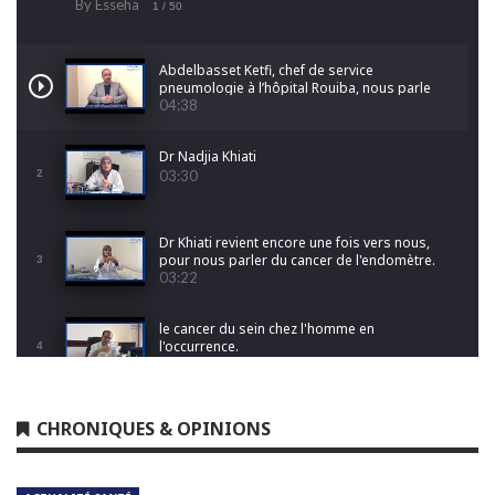
By Esseha
1
/ 50
Abdelbasset Ketfi, chef de service
pneumologie à l’hôpital Rouiba, nous parle
du cancer du poumon
04:38
Dr Nadjia Khiati
2
03:30
Dr Khiati revient encore une fois vers nous,
pour nous parler du cancer de l'endomètre.
3
03:22
le cancer du sein chez l'homme en
l'occurrence.
4
01:20
Pr Djamila Raissi- Kerboua nous fait découvrir
CHRONIQUES & OPINIONS
le monde de l'anatomie pathologique
5
05:50