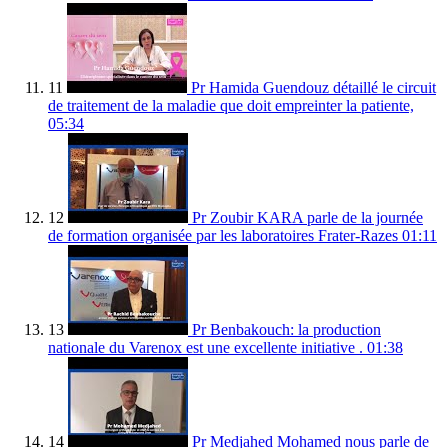
11
Pr Hamida Guendouz détaillé le circuit
de traitement de la maladie que doit empreinter la patiente,
05:34
12
Pr Zoubir KARA parle de la journée
de formation organisée par les laboratoires Frater-Razes
01:11
13
Pr Benbakouch: la production
nationale du Varenox est une excellente initiative .
01:38
14
Pr Medjahed Mohamed nous parle de