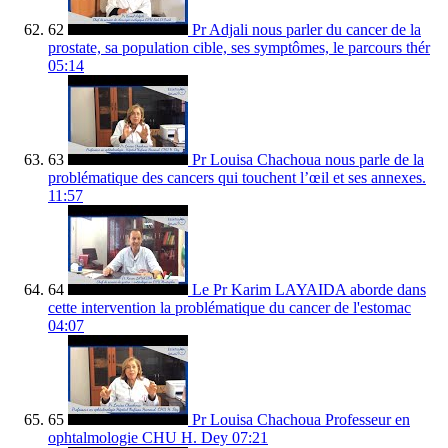
62
Pr Adjali nous parler du cancer de la
prostate, sa population cible, ses symptômes, le parcours thér
05:14
63
Pr Louisa Chachoua nous parle de la
problématique des cancers qui touchent l’œil et ses annexes.
11:57
64
Le Pr Karim LAYAIDA aborde dans
cette intervention la problématique du cancer de l'estomac
04:07
65
Pr Louisa Chachoua Professeur en
ophtalmologie CHU H. Dey
07:21