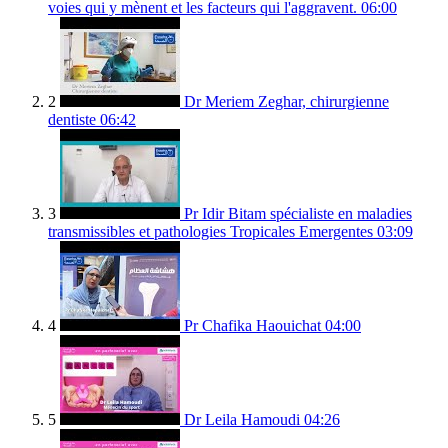
voies qui y mènent et les facteurs qui l'aggravent.
06:00
2
Dr Meriem Zeghar, chirurgienne
dentiste
06:42
3
Pr Idir Bitam spécialiste en maladies
transmissibles et pathologies Tropicales Emergentes
03:09
4
Pr Chafika Haouichat
04:00
5
Dr Leila Hamoudi
04:26