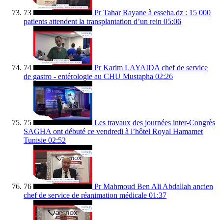
73
Pr Tahar Rayane à esseha.dz : 15 000
patients attendent la transplantation d’un rein
05:06
74
Pr Karim LAYAIDA chef de service
de gastro - entérologie au CHU Mustapha
02:26
75
Les travaux des journées inter-Congrès
SAGHA ont débuté ce vendredi à l’hôtel Royal Hamamet
Tunisie
02:52
76
Pr Mahmoud Ben Ali Abdallah ancien
chef de service de réanimation médicale
01:37