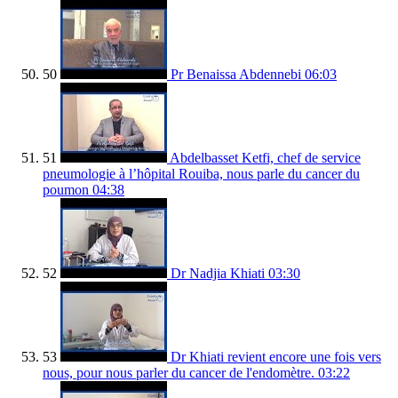
50
Pr Benaissa Abdennebi
06:03
51
Abdelbasset Ketfi, chef de service
pneumologie à l’hôpital Rouiba, nous parle du cancer du
poumon
04:38
52
Dr Nadjia Khiati
03:30
53
Dr Khiati revient encore une fois vers
nous, pour nous parler du cancer de l'endomètre.
03:22