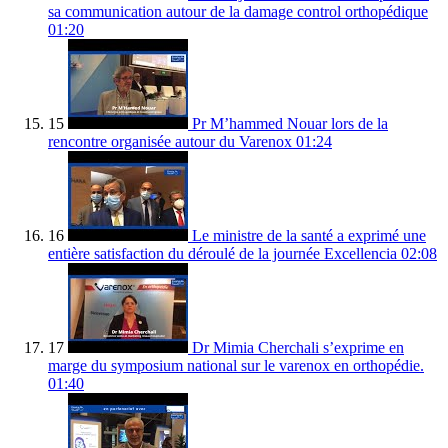
sa communication autour de la damage control orthopédique
01:20
15
Pr M’hammed Nouar lors de la
rencontre organisée autour du Varenox
01:24
16
Le ministre de la santé a exprimé une
entière satisfaction du déroulé de la journée Excellencia
02:08
17
Dr Mimia Cherchali s’exprime en
marge du symposium national sur le varenox en orthopédie.
01:40