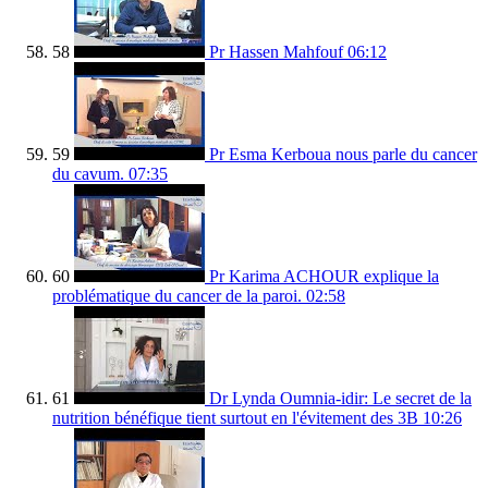
58
Pr Hassen Mahfouf
06:12
59
Pr Esma Kerboua nous parle du cancer
du cavum.
07:35
60
Pr Karima ACHOUR explique la
problématique du cancer de la paroi.
02:58
61
Dr Lynda Oumnia-idir: Le secret de la
nutrition bénéfique tient surtout en l'évitement des 3B
10:26