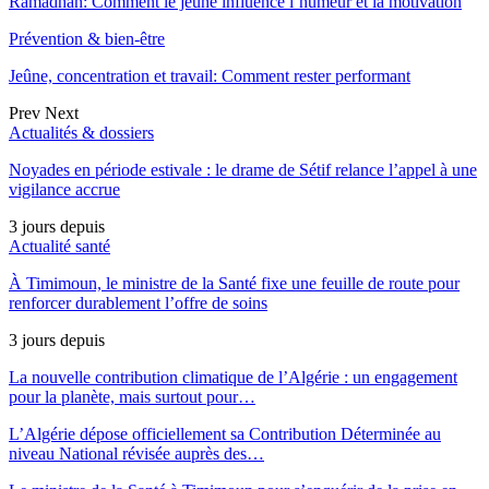
Ramadhan: Comment le jeûne influence l’humeur et la motivation
Prévention & bien-être
Jeûne, concentration et travail: Comment rester performant
Prev
Next
Actualités & dossiers
Noyades en période estivale : le drame de Sétif relance l’appel à une
vigilance accrue
3 jours depuis
Actualité santé
À Timimoun, le ministre de la Santé fixe une feuille de route pour
renforcer durablement l’offre de soins
3 jours depuis
La nouvelle contribution climatique de l’Algérie : un engagement
pour la planète, mais surtout pour…
L’Algérie dépose officiellement sa Contribution Déterminée au
niveau National révisée auprès des…