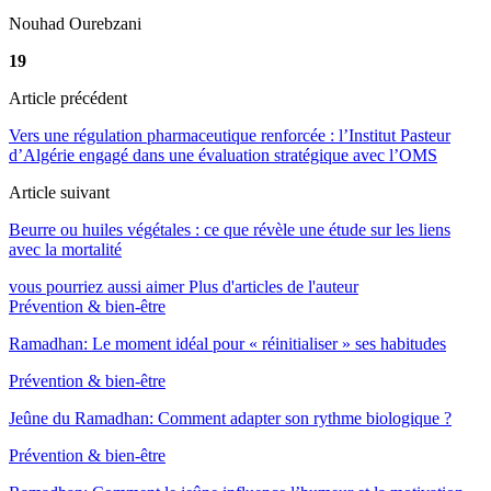
Nouhad Ourebzani
19
Article précédent
Vers une régulation pharmaceutique renforcée : l’Institut Pasteur
d’Algérie engagé dans une évaluation stratégique avec l’OMS
Article suivant
Beurre ou huiles végétales : ce que révèle une étude sur les liens
avec la mortalité
vous pourriez aussi aimer
Plus d'articles de l'auteur
Prévention & bien-être
Ramadhan: Le moment idéal pour « réinitialiser » ses habitudes
Prévention & bien-être
Jeûne du Ramadhan: Comment adapter son rythme biologique ?
Prévention & bien-être