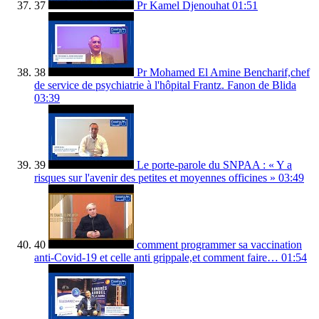
37
Pr Kamel Djenouhat
01:51
38
Pr Mohamed El Amine Bencharif,chef
de service de psychiatrie à l'hôpital Frantz. Fanon de Blida
03:39
39
Le porte-parole du SNPAA : « Y a
risques sur l'avenir des petites et moyennes officines »
03:49
40
comment programmer sa vaccination
anti-Covid-19 et celle anti grippale,et comment faire…
01:54