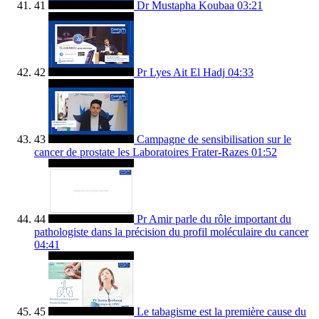
41
Dr Mustapha Koubaa
03:21
42
Pr Lyes Ait El Hadj
04:33
43
Campagne de sensibilisation sur le
cancer de prostate les Laboratoires Frater-Razes
01:52
44
Pr Amir parle du rôle important du
pathologiste dans la précision du profil moléculaire du cancer
04:41
45
Le tabagisme est la première cause du