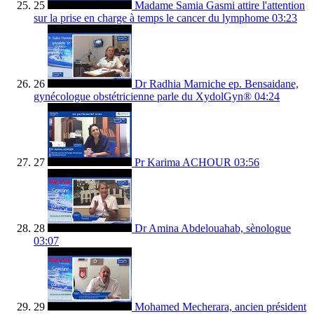
25
Madame Samia Gasmi attire l'attention
sur la prise en charge à temps le cancer du lymphome
03:23
26
Dr Radhia Marniche ep. Bensaidane,
gynécologue obstétricienne parle du XydolGyn®
04:24
27
Pr Karima ACHOUR
03:56
28
Dr Amina Abdelouahab, sènologue
03:07
29
Mohamed Mecherara, ancien président