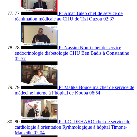
77
Pr Amar Taleb chef de service de
réanimation médicale au CHU de Tizi Ouzou
02:37
78
Pr Nassim Nouri chef de service
endocrinologie diabètologie CHU Ben Badis à Constantine
02:57
79
Pr Malika Boucelma chef de service de
médecine interne à l’hôpital de Kouba
06:54
80
Pr J-C. DEHARO chef de service de
cardiologie à orientation Rythmologique à hôpital Timone-
Marseille
02:04