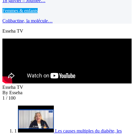
18 janvier – Journée…
Femmes & enfants
Colibactine, la molécule…
Esseha TV
Esseha TV
By Esseha
1
/ 100
1
Les causes multiples du diabète, les