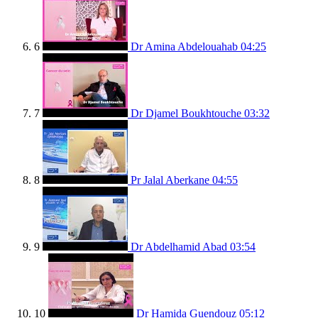
6
Dr Amina Abdelouahab
04:25
7
Dr Djamel Boukhtouche
03:32
8
Pr Jalal Aberkane
04:55
9
Dr Abdelhamid Abad
03:54
10
Dr Hamida Guendouz
05:12