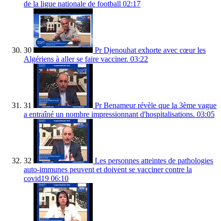
de la ligue nationale de football
02:17
30
Pr Djenouhat exhorte avec cœur les
Algériens à aller se faire vacciner.
03:22
31
Pr Benameur révèle que la 3ème vague
a entraîné un nombre impressionnant d'hospitalisations.
03:05
32
Les personnes atteintes de pathologies
auto-immunes peuvent et doivent se vacciner contre la
covid19
06:10