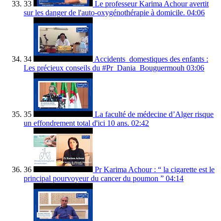
33
Le professeur Karima Achour avertit
sur les danger de l'auto-oxygénothérapie à domicile.
04:06
34
Accidents_domestiques des enfants :
Les précieux conseils du #Pr_Dania_Bouguermouh
03:06
35
La faculté de médecine d’Alger risque
un effondrement total d'ici 10 ans.
02:42
36
Pr Karima Achour : “ la cigarette est le
principal pourvoyeur du cancer du poumon ”
04:14