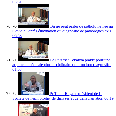
03:31
70
On ne peut parler de pathologie liée au
Covid qu'après élimination du diagnostic de pathologies exis
06:58
71
Le Pr Amar Tebaibia plaide pour une
approche médicale pluridisciplinaire pour un bon diagnostic.
01:58
72
Pr Tahar Rayane président de la
Société de néphrologie, de dialysés et de transplantation
06:19