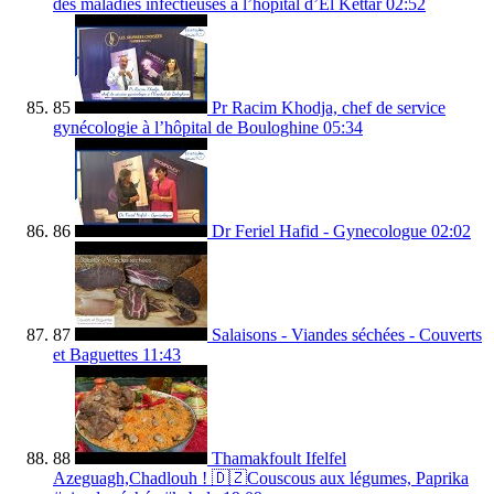
des maladies infectieuses à l’hôpital d’El Kettar
02:52
85
Pr Racim Khodja, chef de service
gynécologie à l’hôpital de Bouloghine
05:34
86
Dr Feriel Hafid - Gynecologue
02:02
87
Salaisons - Viandes séchées - Couverts
et Baguettes
11:43
88
Thamakfoult Ifelfel
Azeguagh,Chadlouh ! 🇩🇿Couscous aux légumes, Paprika