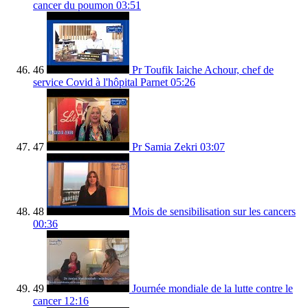
cancer du poumon
03:51
46
Pr Toufik Iaiche Achour, chef de
service Covid à l'hôpital Parnet
05:26
47
Pr Samia Zekri
03:07
48
Mois de sensibilisation sur les cancers
00:36
49
Journée mondiale de la lutte contre le
cancer
12:16