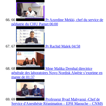
66
Pr Azzedine Mekki, chef du service de
pédiatrie du CHU Parnet
06:00
67
Pr Rachid Malek
04:58
68
Mme Malika Derghal directrice
générale des laboratoires Novo Nordisk Algérie s’exprime en
marge de
01:37
69
Professeur Ryad Mahyaoui -Chef de
Service d'Anesthésie Réanimation – EPH Maouche – CNMS