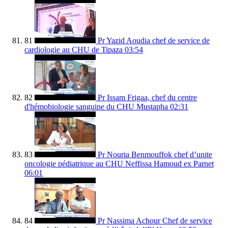
81
Pr Yazid Aoudia chef de service de
cardiologie au CHU de Tipaza
03:54
82
Pr Issam Frigaa, chef du centre
d'hémobiologie sanguine du CHU Mustapha
02:31
83
Pr Nouria Benmouffok chef d’unite
oncologie pédiatrique au CHU Neffissa Hamoud ex Parnet
06:01
84
Pr Nassima Achour Chef de service