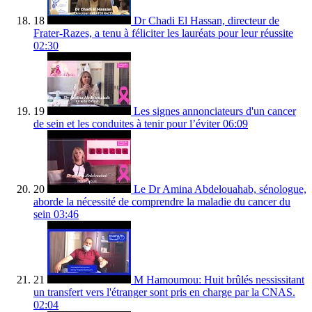
18
Dr Chadi El Hassan, directeur de
Frater-Razes, a tenu à féliciter les lauréats pour leur réussite
02:30
19
Les signes annonciateurs d'un cancer
de sein et les conduites à tenir pour l’éviter
06:09
20
Le Dr Amina Abdelouahab, sénologue,
aborde la nécessité de comprendre la maladie du cancer du
sein
03:46
21
M Hamoumou: Huit brûlés nessissitant
un transfert vers l'étranger sont pris en charge par la CNAS.
02:04