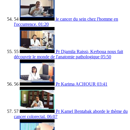
54
le cancer du sein chez l'homme en
l'occurrence.
01:20
55
Pr Djamila Raissi- Kerboua nous fait
découvrir le monde de l'anatomie pathologique
05:50
56
Pr Karima ACHOUR
03:41
57
Pr Kamel Bentabak aborde le thème du
cancer colorectal.
06:07