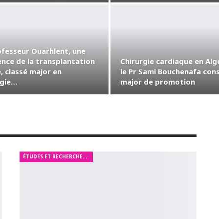
ofesseur Ouarhlent, une
ence de la transplantation
Chirurgie cardiaque en Algé
, classé major en
le Pr Sami Bouchenafa con
rgie…
major de promotion
ÉTUDES ET RECHERCHES MÉDICALES