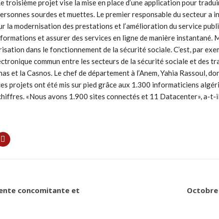
e troisième projet vise la mise en place d’une application pour traduir
 personnes sourdes et muettes. Le premier responsable du secteur a in
our la modernisation des prestations et l’amélioration du service publ
informations et assurer des services en ligne de manière instantané.
érisation dans le fonctionnement de la sécurité sociale. C’est, par ex
lectronique commun entre les secteurs de la sécurité sociale et des t
nas et la Casnos. Le chef de département à l’Anem, Yahia Rassoul, don
 ces projets ont été mis sur pied grâce aux 1.300 informaticiens algé
chiffres. «Nous avons 1.900 sites connectés et 11 Datacenter», a-t-il
vente concomitante et
Octobre 