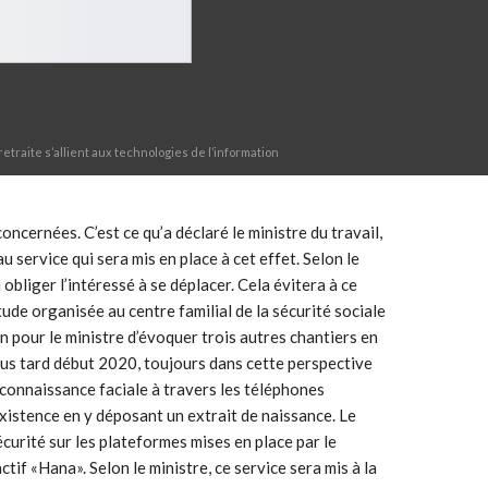
etraite s’allient aux technologies de l’information
ncernées. C’est ce qu’a déclaré le ministre du travail,
 service qui sera mis en place à cet effet. Selon le
bliger l’intéressé à se déplacer. Cela évitera à ce
ude organisée au centre familial de la sécurité sociale
 pour le ministre d’évoquer trois autres chantiers en
 plus tard début 2020, toujours dans cette perspective
connaissance faciale à travers les téléphones
r existence en y déposant un extrait de naissance. Le
écurité sur les plateformes mises en place par le
if «Hana». Selon le ministre, ce service sera mis à la