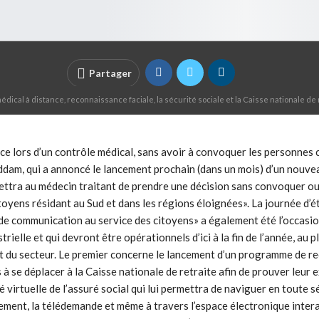
Partager
dical à distance, reconnaissance faciale, la sécurité sociale et la Caisse nationale de r
e lors d’un contrôle médical, sans avoir à convoquer les personnes co
addam, qui a annoncé le lancement prochain (dans un mois) d’un nouveau
mettra au médecin traitant de prendre une décision sans convoquer ou o
oyens résidant au Sud et dans les régions éloignées». La journée d’ét
de communication au service des citoyens» a également été l’occasion
trielle et qui devront être opérationnels d’ici à la fin de l’année, au
t du secteur. Le premier concerne le lancement d’un programme de re
 plus à se déplacer à la Caisse nationale de retraite afin de prouver leu
 virtuelle de l’assuré social qui lui permettra de naviguer en toute s
ement, la télédemande et même à travers l’espace électronique interact