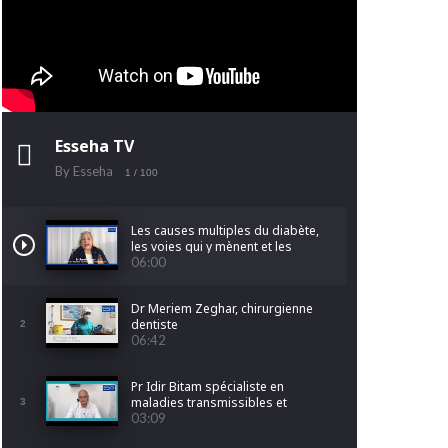
Esseha TV
By Esseha
1
/ 100
Les causes multiples du diabète,
les voies qui y mènent et les
facteurs qui l'aggravent.
06:00
Dr Meriem Zeghar, chirurgienne
dentiste
2
06:42
Pr Idir Bitam spécialiste en
maladies transmissibles et
3
pathologies Tropicales
03:09
Emergentes