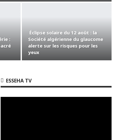
Éclipse solaire du 12 août : la
rie :
Société algérienne du glaucome
sacré
alerte sur les risques pour les
yeux
ESSEHA TV