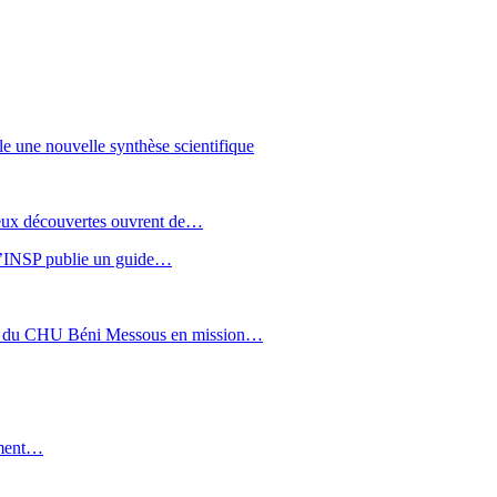
le une nouvelle synthèse scientifique
 Deux découvertes ouvrent de…
: l’INSP publie un guide…
sée du CHU Béni Messous en mission…
aiment…