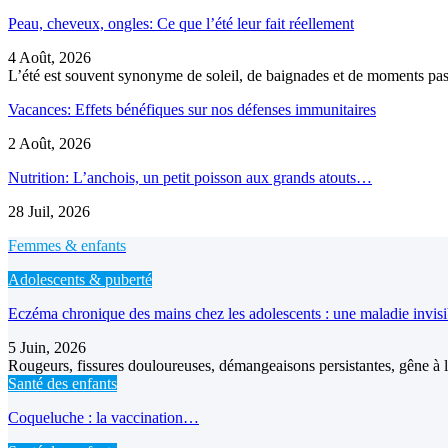
Peau, cheveux, ongles: Ce que l’été leur fait réellement
4 Août, 2026
L’été est souvent synonyme de soleil, de baignades et de moments pass
Vacances: Effets bénéfiques sur nos défenses immunitaires
2 Août, 2026
Nutrition: L’anchois, un petit poisson aux grands atouts…
28 Juil, 2026
Femmes & enfants
Adolescents & puberté
Eczéma chronique des mains chez les adolescents : une maladie invis
5 Juin, 2026
Rougeurs, fissures douloureuses, démangeaisons persistantes, gêne à l’
Santé des enfants
Coqueluche : la vaccination…