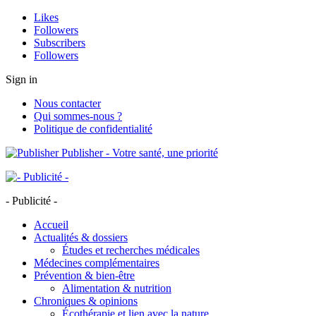
Likes
Followers
Subscribers
Followers
Sign in
Nous contacter
Qui sommes-nous ?
Politique de confidentialité
Publisher - Votre santé, une priorité
- Publicité -
Accueil
Actualités & dossiers
Études et recherches médicales
Médecines complémentaires
Prévention & bien-être
Alimentation & nutrition
Chroniques & opinions
Écothérapie et lien avec la nature