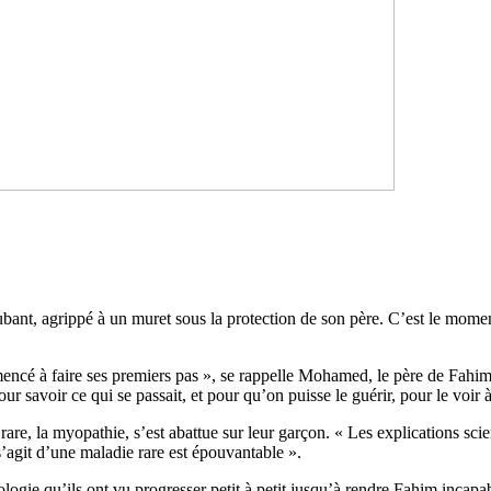
nt, agrippé à un muret sous la protection de son père. C’est le moment 
cé à faire ses premiers pas », se rappelle Mohamed, le père de Fahim. 
ur savoir ce qui se passait, et pour qu’on puisse le guérir, pour le voir
 rare, la myopathie, s’est abattue sur leur garçon. « Les explications s
il s’agit d’une maladie rare est épouvantable ».
logie qu’ils ont vu progresser petit à petit jusqu’à rendre Fahim incapab