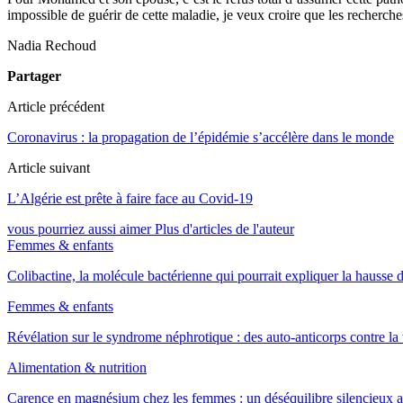
impossible de guérir de cette maladie, je veux croire que les recherc
Nadia Rechoud
Partager
Article précédent
Coronavirus : la propagation de l’épidémie s’accélère dans le monde
Article suivant
L’Algérie est prête à faire face au Covid-19
vous pourriez aussi aimer
Plus d'articles de l'auteur
Femmes & enfants
Colibactine, la molécule bactérienne qui pourrait expliquer la hausse
Femmes & enfants
Révélation sur le syndrome néphrotique : des auto-anticorps contre l
Alimentation & nutrition
Carence en magnésium chez les femmes : un déséquilibre silencieux