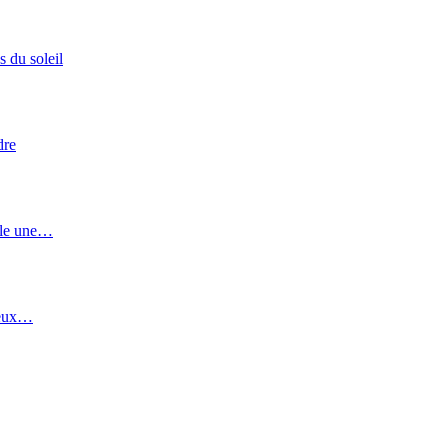
s du soleil
dre
vèle une…
 Deux…