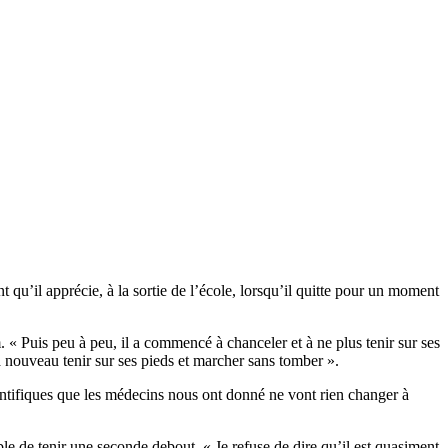
qu’il apprécie, à la sortie de l’école, lorsqu’il quitte pour un moment
« Puis peu à peu, il a commencé à chanceler et à ne plus tenir sur ses
 à nouveau tenir sur ses pieds et marcher sans tomber ».
cientifiques que les médecins nous ont donné ne vont rien changer à
le de tenir une seconde debout. « Je refuse de dire qu’il est quasiment