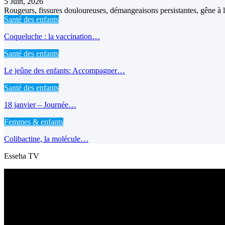
5 Juin, 2026
Rougeurs, fissures douloureuses, démangeaisons persistantes, gêne à l’
Santé des enfants
Coqueluche : la vaccination…
Santé des enfants
Le jeûne des enfants: Accompagner…
Santé des enfants
18 janvier – Journée…
Femmes & enfants
Colibactine, la molécule…
Esseha TV