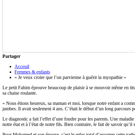
Partager
Acceuil
Femmes & enfants
« Je veux croire que l’on parvienne à guérir la myopathie »
Le petit Fahim éprouve beaucoup de plaisir à se mouvoir même en tituba
sa chaise roulante.
« Nous étions heureux, sa maman et moi, lorsque notre enfant a commen
jambes. Il avait seulement 4 ans. C’était le début d’un long parcours po
Le diagnostic a fait l’effet d’une foudre pour les parents. Une maladie
notre état et à l’état de notre fils. Bien contraire, le fait de savoir qu’
Pour Mohamed et son épouse, c’est le refus total d’assumer cette patho