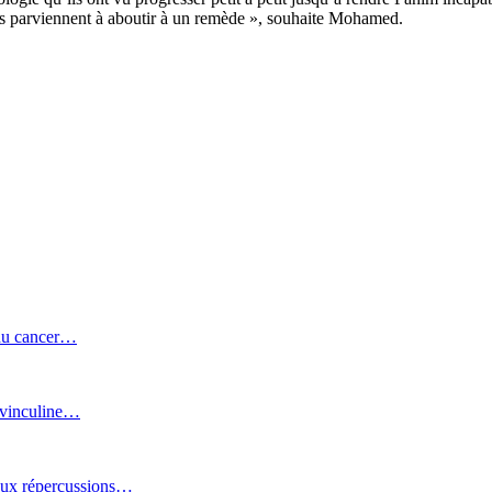
hes parviennent à aboutir à un remède », souhaite Mohamed.
 du cancer…
a vinculine…
 aux répercussions…