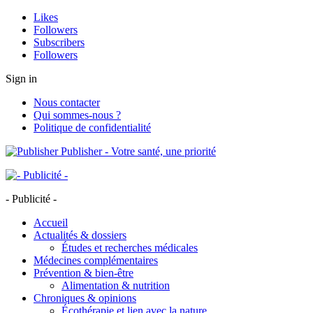
Likes
Followers
Subscribers
Followers
Sign in
Nous contacter
Qui sommes-nous ?
Politique de confidentialité
Publisher - Votre santé, une priorité
- Publicité -
Accueil
Actualités & dossiers
Études et recherches médicales
Médecines complémentaires
Prévention & bien-être
Alimentation & nutrition
Chroniques & opinions
Écothérapie et lien avec la nature