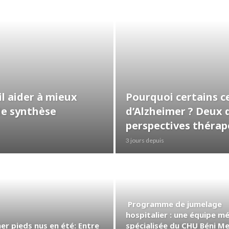
l aider à mieux
Pourquoi certains ce
lle synthèse
d’Alzheimer ? Deux 
perspectives théra
3 jours depuis
Programme de jumelage
hospitalier : une équipe m
er pieds nus en été: Entre
spécialisée du CHU Béni M