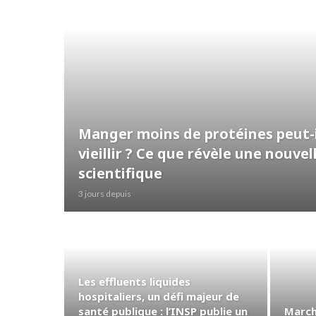
Manger moins de protéines peut-i
vieillir ? Ce que révèle une nouve
scientifique
3 jours depuis
Les effluents liquides
hospitaliers, un défi majeur de
santé publique : l’INSP publie un
March