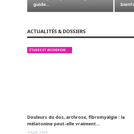
guide…
bienf
ACTUALITÉS & DOSSIERS
ÉTUDES ET RECHERCHES MÉDICALES
Douleurs du dos, arthrose, fibromyalgie : la
mélatonine peut-elle vraiment…
4 Août, 2026