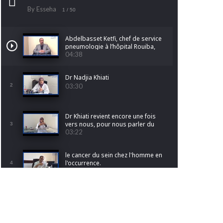
By Esseha
1
/ 50
Abdelbasset Ketfi, chef de service
pneumologie à l’hôpital Rouiba,
nous parle du cancer du poumon
04:38
Dr Nadjia Khiati
2
03:30
Dr Khiati revient encore une fois
vers nous, pour nous parler du
3
cancer de l'endomètre.
03:22
le cancer du sein chez l'homme en
l'occurrence.
4
01:20
Pr Djamila Raissi- Kerboua nous
fait découvrir le monde de
5
l'anatomie pathologique
05:50