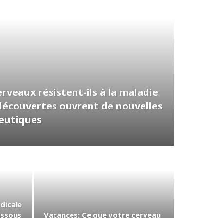
rveaux résistent-ils à la maladie
découvertes ouvrent de nouvelles
peutiques
édicale
essous
Vacances: Ce que votre cerveau