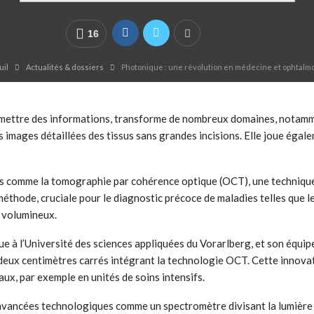
16
uil
Actualités & dossiers
Photonique : une révolution en médecine et ophtalm
ansmettre des informations, transforme de nombreux domaines, notamm
mages détaillées des tissus sans grandes incisions. Elle joue égalem
s comme la tomographie par cohérence optique (OCT), une technique q
méthode, cruciale pour le diagnostic précoce de maladies telles que 
t volumineux.
 à l’Université des sciences appliquées du Vorarlberg, et son équipe 
deux centimètres carrés intégrant la technologie OCT. Cette innovati
ux, par exemple en unités de soins intensifs.
 avancées technologiques comme un spectromètre divisant la lumière