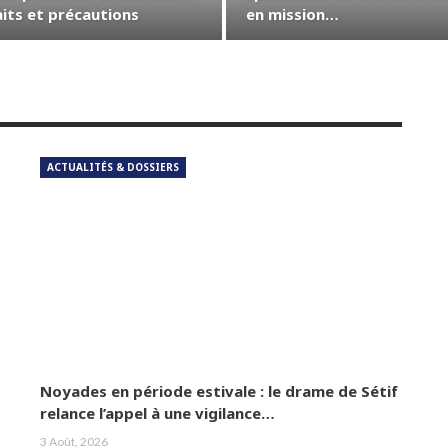
aits et précautions
en mission…
ACTUALITÉS & DOSSIERS
Noyades en période estivale : le drame de Sétif
relance l’appel à une vigilance…
3 Août, 2026