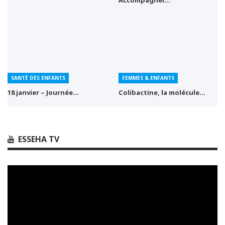
SANTÉ DES ENFANTS
FEMMES & ENFANTS
18 janvier – Journée…
Colibactine, la molécule…
ESSEHA TV