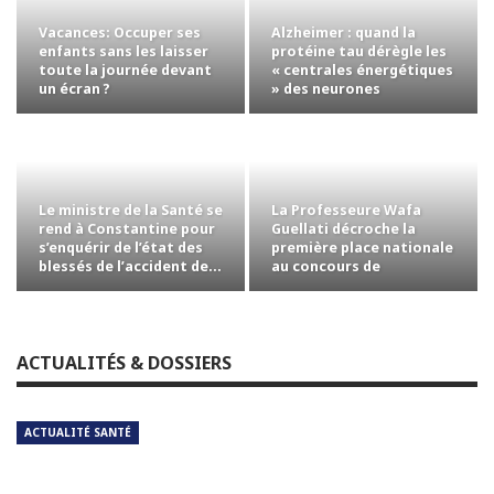
Vacances: Occuper ses
Alzheimer : quand la
enfants sans les laisser
protéine tau dérègle les
toute la journée devant
« centrales énergétiques
un écran ?
» des neurones
Le ministre de la Santé se
La Professeure Wafa
rend à Constantine pour
Guellati décroche la
s’enquérir de l’état des
première place nationale
blessés de l’accident de…
au concours de
professorat avec la…
ACTUALITÉS & DOSSIERS
ACTUALITÉ SANTÉ