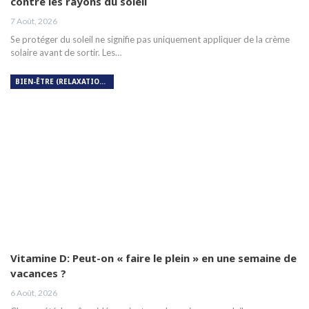
contre les rayons du soleil
7 Août, 2026
Se protéger du soleil ne signifie pas uniquement appliquer de la crème
solaire avant de sortir. Les…
BIEN-ÊTRE (RELAXATION, MÉDITATION, SOIN DU CORPS)
Vitamine D: Peut-on « faire le plein » en une semaine de
vacances ?
6 Août, 2026