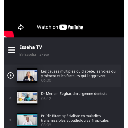
Esseha TV
By Esseha
1
/ 100
Les causes multiples du diabète, les voies qui
y mènent et les facteurs qui l'aggravent.
06:00
Dr Meriem Zeghar, chirurgienne dentiste
2
06:42
Pr Idir Bitam spécialiste en maladies
transmissibles et pathologies Tropicales
3
Emergentes
03:09