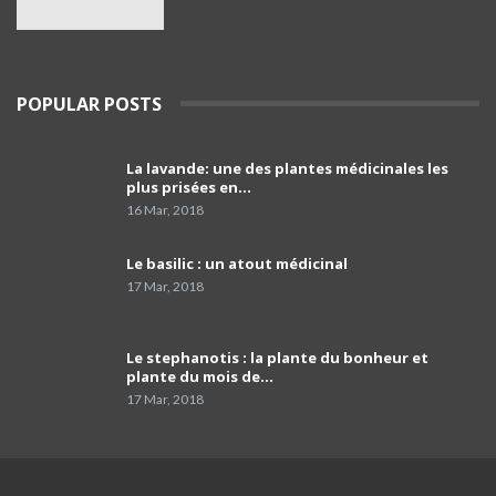
service de psychiatrie à l'hôpital Frantz. Fanon
38
de Blida
03:39
Le porte-parole du SNPAA : « Y a risques sur
POPULAR POSTS
l'avenir des petites et moyennes officines »
39
03:49
La lavande: une des plantes médicinales les
comment programmer sa vaccination anti-
plus prisées en…
Covid-19 et celle anti grippale,et comment
40
faire…
01:54
16 Mar, 2018
Dr Mustapha Koubaa
Le basilic : un atout médicinal
41
03:21
17 Mar, 2018
Pr Lyes Ait El Hadj
Le stephanotis : la plante du bonheur et
42
04:33
plante du mois de…
17 Mar, 2018
Campagne de sensibilisation sur le cancer de
prostate les Laboratoires Frater-Razes
43
01:52