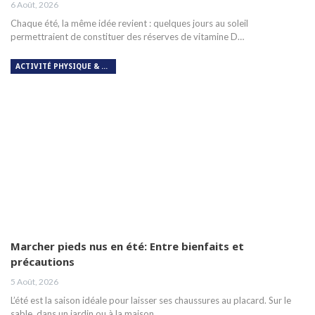
6 Août, 2026
Chaque été, la même idée revient : quelques jours au soleil
permettraient de constituer des réserves de vitamine D…
ACTIVITÉ PHYSIQUE & RESPIRATION
Marcher pieds nus en été: Entre bienfaits et
précautions
5 Août, 2026
L’été est la saison idéale pour laisser ses chaussures au placard. Sur le
sable, dans un jardin ou à la maison,…