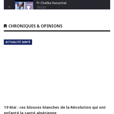
Pr Chafika Haouichat
4
04:00
Dr Leila Hamoudi
CHRONIQUES & OPINIONS
5
04:26
ACTUALITÉ SANTÉ
Dr Amina Abdelouahab
6
04:25
Dr Djamel Boukhtouche
7
03:32
Pr Jalal Aberkane
8
04:55
Dr Abdelhamid Abad
9
03:54
19 Mai : ces blouses blanches de la Révolution qui ont
enfanté la santé algérienne