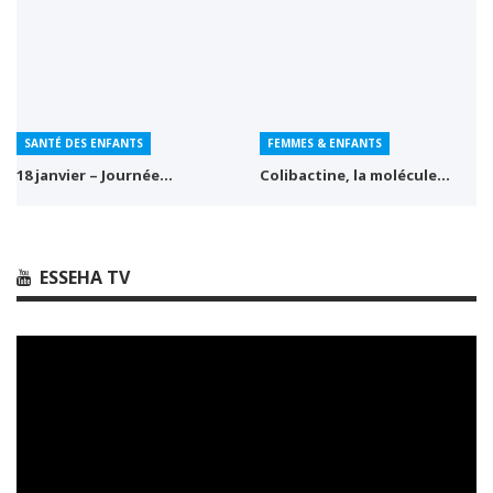
SANTÉ DES ENFANTS
FEMMES & ENFANTS
18 janvier – Journée…
Colibactine, la molécule…
ESSEHA TV