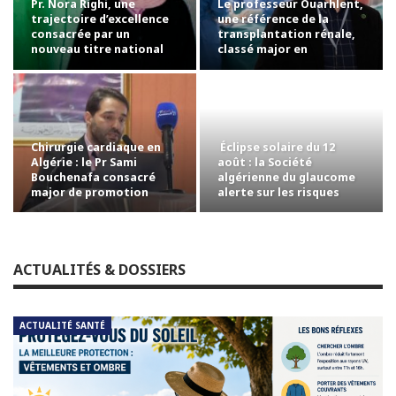
Pr. Nora Righi, une
Le professeur Ouarhlent,
trajectoire d’excellence
une référence de la
consacrée par un
transplantation rénale,
nouveau titre national
classé major en
chirurgie…
Chirurgie cardiaque en
Éclipse solaire du 12
Algérie : le Pr Sami
août : la Société
Bouchenafa consacré
algérienne du glaucome
major de promotion
alerte sur les risques
pour les yeux
ACTUALITÉS & DOSSIERS
ACTUALITÉ SANTÉ