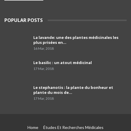
de Blida
03:39
Le porte-parole du SNPAA : « Y a risques sur
POPULAR POSTS
l'avenir des petites et moyennes officines »
39
03:49
La lavande: une des plantes médicinales les
comment programmer sa vaccination anti-
plus prisées en…
Covid-19 et celle anti grippale,et comment
40
faire…
01:54
16 Mar, 2018
Dr Mustapha Koubaa
Le basilic : un atout médicinal
41
03:21
17 Mar, 2018
Pr Lyes Ait El Hadj
Le stephanotis : la plante du bonheur et
42
04:33
plante du mois de…
17 Mar, 2018
Campagne de sensibilisation sur le cancer de
prostate les Laboratoires Frater-Razes
43
01:52
Home
Études Et Recherches Médicales
Pr Amir parle du rôle important du