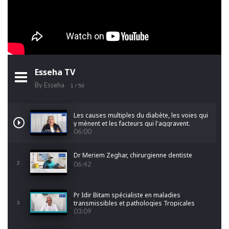
Esseha TV
By Esseha
1
/ 50
Les causes multiples du diabète, les voies qui
y mènent et les facteurs qui l'aggravent.
06:00
Dr Meriem Zeghar, chirurgienne dentiste
2
06:42
Pr Idir Bitam spécialiste en maladies
transmissibles et pathologies Tropicales
3
Emergentes
03:09