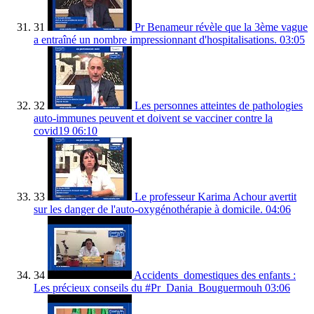
31
Pr Benameur révèle que la 3ème vague
a entraîné un nombre impressionnant d'hospitalisations.
03:05
32
Les personnes atteintes de pathologies
auto-immunes peuvent et doivent se vacciner contre la
covid19
06:10
33
Le professeur Karima Achour avertit
sur les danger de l'auto-oxygénothérapie à domicile.
04:06
34
Accidents_domestiques des enfants :
Les précieux conseils du #Pr_Dania_Bouguermouh
03:06