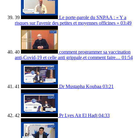
39
Le porte-parole du SNPAA : « Y a
risques sur l'avenir des petites et moyennes officines »
03:49
40
comment programmer sa vaccination
anti-Covid-19 et celle anti grippale,et comment faire…
01:54
41
Dr Mustapha Koubaa
03:21
42
Pr Lyes Ait El Hadj
04:33