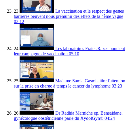
23
La vaccination et le respect des gestes
barrières peuvent nous prémunir des effets de la 4ème vague
02:12
24
Les laboratoires Frater-Razes bouclent
leur campagne de vaccination
05:10
25
Madame Samia Gasmi attire l'attention
sur la prise en charge à temps le cancer du lymphome
03:23
26
Dr Radhia Marniche ep. Bensaidane,
gynécologue obstétricienne parle du XydolGyn®
04:24