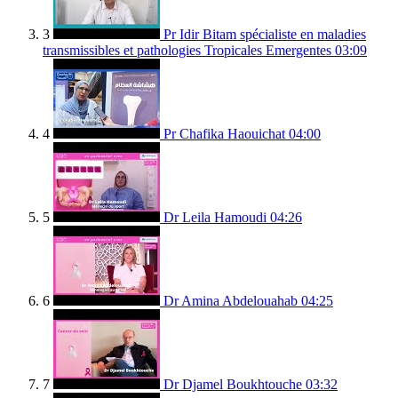
3
Pr Idir Bitam spécialiste en maladies
transmissibles et pathologies Tropicales Emergentes
03:09
4
Pr Chafika Haouichat
04:00
5
Dr Leila Hamoudi
04:26
6
Dr Amina Abdelouahab
04:25
7
Dr Djamel Boukhtouche
03:32