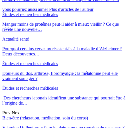
vous pourriez aussi aimer
Plus d'articles de l'auteur
Études et recherches médicales
Manger moins de protéines peut-il aider à mieux vieillir ? Ce que
révèle une nouvelle…
Actualité santé
Pourquoi certains cerveaux résistent-ils à la maladie d’Alzheimer ?
Deux découvertes…
Études et recherches médicales
Douleurs du dos, arthrose, fibromyalgie : la mélatonine peut-elle
vraiment soulager ?
Études et recherches médicales
Des chercheurs japonais identifient une substance qui pourrait être à
l’origine de…
Prev
Next
Bien-être (relaxation, méditation, soin du corps)
Vitamine D: Peut-on « faire le plein » en une semaine de vacances ?