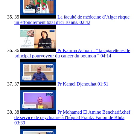
35
La faculté de médecine d’Alger risque
un effondrement total d'ici 10 ans.
02:42
36
Pr Karima Achour : “ la cigarette est le
principal pourvoyeur du cancer du poumon ”
04:14
37
Pr Kamel Djenouhat
01:51
38
Pr Mohamed El Amine Bencharif,chef
de service de psychiatrie à l'hôpital Frantz. Fanon de Blida
03:39