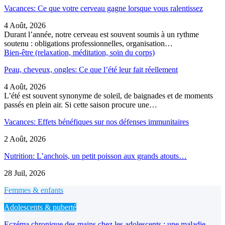
Vacances: Ce que votre cerveau gagne lorsque vous ralentissez
4 Août, 2026
Durant l’année, notre cerveau est souvent soumis à un rythme
soutenu : obligations professionnelles, organisation…
Bien-être (relaxation, méditation, soin du corps)
Peau, cheveux, ongles: Ce que l’été leur fait réellement
4 Août, 2026
L’été est souvent synonyme de soleil, de baignades et de moments
passés en plein air. Si cette saison procure une…
Vacances: Effets bénéfiques sur nos défenses immunitaires
2 Août, 2026
Nutrition: L’anchois, un petit poisson aux grands atouts…
28 Juil, 2026
Femmes & enfants
Adolescents & puberté
Eczéma chronique des mains chez les adolescents : une maladie