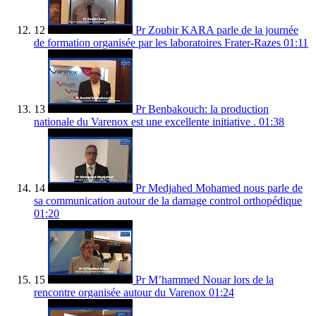
12
Pr Zoubir KARA parle de la journée
de formation organisée par les laboratoires Frater-Razes
01:11
13
Pr Benbakouch: la production
nationale du Varenox est une excellente initiative .
01:38
14
Pr Medjahed Mohamed nous parle de
sa communication autour de la damage control orthopédique
01:20
15
Pr M’hammed Nouar lors de la
rencontre organisée autour du Varenox
01:24