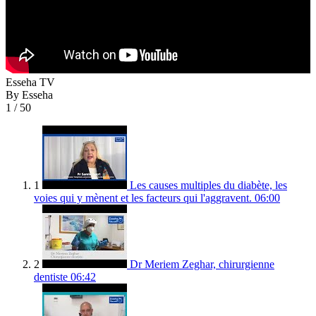
Esseha TV
By Esseha
1
/ 50
1
Les causes multiples du diabète, les
voies qui y mènent et les facteurs qui l'aggravent.
06:00
2
Dr Meriem Zeghar, chirurgienne
dentiste
06:42