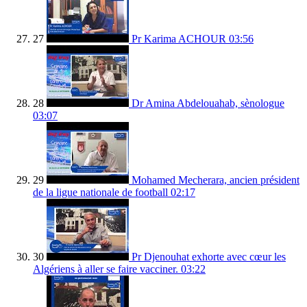
27
Pr Karima ACHOUR
03:56
28
Dr Amina Abdelouahab, sènologue
03:07
29
Mohamed Mecherara, ancien président
de la ligue nationale de football
02:17
30
Pr Djenouhat exhorte avec cœur les
Algériens à aller se faire vacciner.
03:22