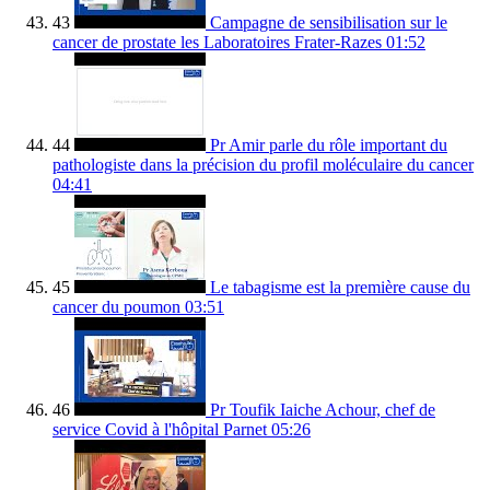
43
Campagne de sensibilisation sur le
cancer de prostate les Laboratoires Frater-Razes
01:52
44
Pr Amir parle du rôle important du
pathologiste dans la précision du profil moléculaire du cancer
04:41
45
Le tabagisme est la première cause du
cancer du poumon
03:51
46
Pr Toufik Iaiche Achour, chef de
service Covid à l'hôpital Parnet
05:26