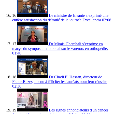
16
Le ministre de la santé a exprimé une
entière satisfaction du déroulé de la journée Excellencia
02:08
17
Dr Mimia Cherchali s’exprime en
marge du symposium national sur le varenox en orthopédie.
01:40
18
Dr Chadi El Hassan, directeur de
Frater-Razes, a tenu à féliciter les lauréats pour leur réussite
02:30
19
Les signes annonciateurs d'un cancer