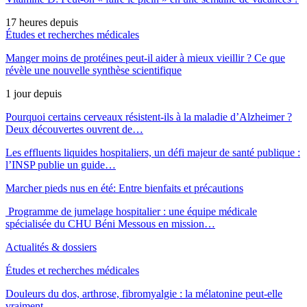
17 heures depuis
Études et recherches médicales
Manger moins de protéines peut-il aider à mieux vieillir ? Ce que
révèle une nouvelle synthèse scientifique
1 jour depuis
Pourquoi certains cerveaux résistent-ils à la maladie d’Alzheimer ?
Deux découvertes ouvrent de…
Les effluents liquides hospitaliers, un défi majeur de santé publique :
l’INSP publie un guide…
Marcher pieds nus en été: Entre bienfaits et précautions
Programme de jumelage hospitalier : une équipe médicale
spécialisée du CHU Béni Messous en mission…
Actualités & dossiers
Études et recherches médicales
Douleurs du dos, arthrose, fibromyalgie : la mélatonine peut-elle
vraiment…