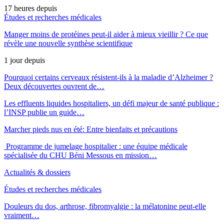
17 heures depuis
Études et recherches médicales
Manger moins de protéines peut-il aider à mieux vieillir ? Ce que
révèle une nouvelle synthèse scientifique
1 jour depuis
Pourquoi certains cerveaux résistent-ils à la maladie d’Alzheimer ?
Deux découvertes ouvrent de…
Les effluents liquides hospitaliers, un défi majeur de santé publique :
l’INSP publie un guide…
Marcher pieds nus en été: Entre bienfaits et précautions
Programme de jumelage hospitalier : une équipe médicale
spécialisée du CHU Béni Messous en mission…
Actualités & dossiers
Études et recherches médicales
Douleurs du dos, arthrose, fibromyalgie : la mélatonine peut-elle
vraiment…