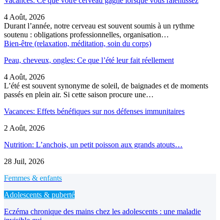
Vacances: Ce que votre cerveau gagne lorsque vous ralentissez
4 Août, 2026
Durant l’année, notre cerveau est souvent soumis à un rythme
soutenu : obligations professionnelles, organisation…
Bien-être (relaxation, méditation, soin du corps)
Peau, cheveux, ongles: Ce que l’été leur fait réellement
4 Août, 2026
L’été est souvent synonyme de soleil, de baignades et de moments
passés en plein air. Si cette saison procure une…
Vacances: Effets bénéfiques sur nos défenses immunitaires
2 Août, 2026
Nutrition: L’anchois, un petit poisson aux grands atouts…
28 Juil, 2026
Femmes & enfants
Adolescents & puberté
Eczéma chronique des mains chez les adolescents : une maladie