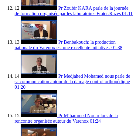
12
Pr Zoubir KARA parle de la journée
de formation organisée par les laboratoires Frater-Razes
01:11
13
Pr Benbakouch: la production
nationale du Varenox est une excellente initiative .
01:38
14
Pr Medjahed Mohamed nous parle de
sa communication autour de la damage control orthopédique
01:20
15
Pr M’hammed Nouar lors de la
rencontre organisée autour du Varenox
01:24