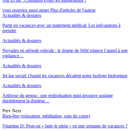
Aïd El fitr : Comment éviter les indigestions ?
vous pourriez aussi aimer
Plus d'articles de l'auteur
Actualités & dossiers
Partir en vacances avec un traitement médical: Les précautions à
prendre
Actualités & dossiers
Noyades en période estivale : le drame de Sétif relance l’appel à une
vigilance…
Actualités & dossiers
Jet lag social: Quand les vacances décalent notre horloge biologique
Actualités & dossiers
Arthrose du genou : une embolisation mini-invasive soulage
durablement la douleur…
Prev
Next
Bien-être (relaxation, méditation, soin du corps)
Vitamine D: Peut-on « faire le plein » en une semaine de vacances ?