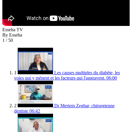
Esseha TV
By Esseha
1
/ 50
1
Les causes multiples du diabète, les
voies qui y mènent et les facteurs qui l'aggravent.
06:00
2
Dr Meriem Zeghar, chirurgienne
dentiste
06:42