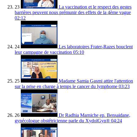
23
La vaccination et le respect des gestes
barrières peuvent nous prémunir des effets de la 4ème vague
02:12
24
Les laboratoires Frater-Razes bouclent
leur campagne de vaccination
05:10
25
Madame Samia Gasmi attire l'attention
sur la prise en charge à temps le cancer du lymphome
03:23
26
Dr Radhia Marniche ep. Bensaidane,
gynécologue obstétricienne parle du XydolGyn®
04:24