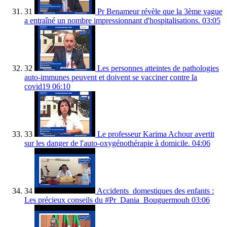
31
Pr Benameur révèle que la 3ème vague
a entraîné un nombre impressionnant d'hospitalisations.
03:05
32
Les personnes atteintes de pathologies
auto-immunes peuvent et doivent se vacciner contre la
covid19
06:10
33
Le professeur Karima Achour avertit
sur les danger de l'auto-oxygénothérapie à domicile.
04:06
34
Accidents_domestiques des enfants :
Les précieux conseils du #Pr_Dania_Bouguermouh
03:06