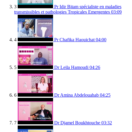
3
Pr Idir Bitam spécialiste en maladies
transmissibles et pathologies Tropicales Emergentes
03:09
4
Pr Chafika Haouichat
04:00
5
Dr Leila Hamoudi
04:26
6
Dr Amina Abdelouahab
04:25
7
Dr Djamel Boukhtouche
03:32