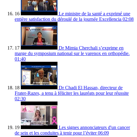
16
Le ministre de la santé a exprimé une
entière satisfaction du déroulé de la journée Excellencia
02:08
17
Dr Mimia Cherchali s’exprime en
marge du symposium national sur le varenox en orthopédie.
01:40
18
Dr Chadi El Hassan, directeur de
Frater-Razes, a tenu à féliciter les lauréats pour leur réussite
02:30
19
Les signes annonciateurs d'un cancer
de sein et les conduites à tenir pour l’éviter
06:09