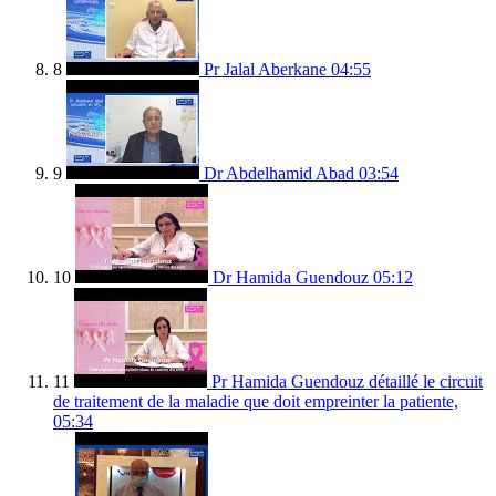
8
Pr Jalal Aberkane
04:55
9
Dr Abdelhamid Abad
03:54
10
Dr Hamida Guendouz
05:12
11
Pr Hamida Guendouz détaillé le circuit
de traitement de la maladie que doit empreinter la patiente,
05:34