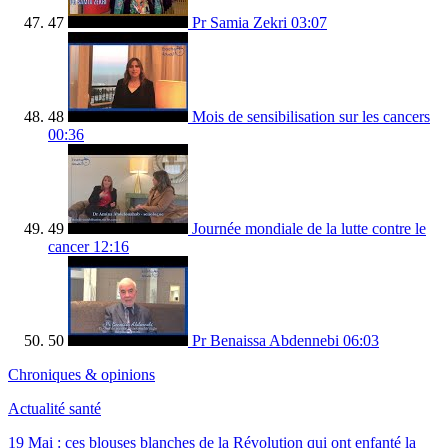
47
Pr Samia Zekri
03:07
48
Mois de sensibilisation sur les cancers
00:36
49
Journée mondiale de la lutte contre le
cancer
12:16
50
Pr Benaissa Abdennebi
06:03
Chroniques & opinions
Actualité santé
19 Mai : ces blouses blanches de la Révolution qui ont enfanté la