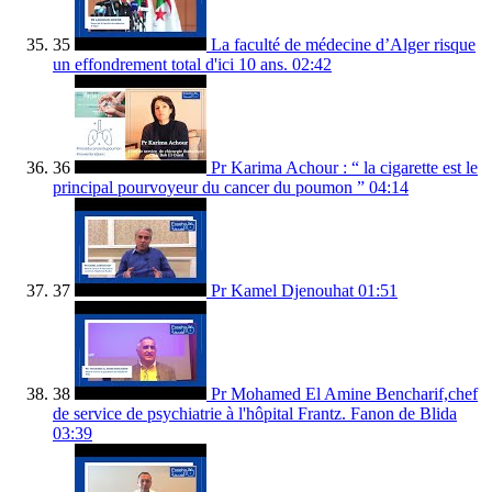
35
La faculté de médecine d’Alger risque
un effondrement total d'ici 10 ans.
02:42
36
Pr Karima Achour : “ la cigarette est le
principal pourvoyeur du cancer du poumon ”
04:14
37
Pr Kamel Djenouhat
01:51
38
Pr Mohamed El Amine Bencharif,chef
de service de psychiatrie à l'hôpital Frantz. Fanon de Blida
03:39