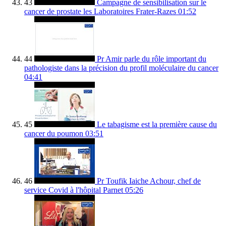
43
Campagne de sensibilisation sur le
cancer de prostate les Laboratoires Frater-Razes
01:52
44
Pr Amir parle du rôle important du
pathologiste dans la précision du profil moléculaire du cancer
04:41
45
Le tabagisme est la première cause du
cancer du poumon
03:51
46
Pr Toufik Iaiche Achour, chef de
service Covid à l'hôpital Parnet
05:26