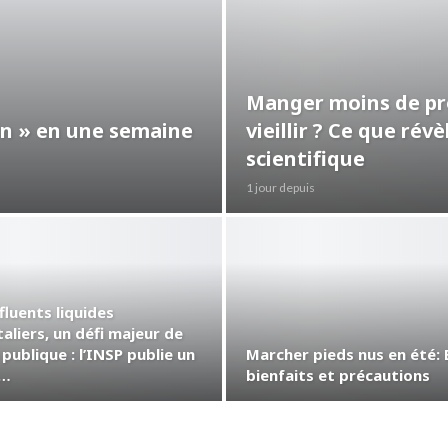
Manger moins de pro
ein » en une semaine
vieillir ? Ce que ré
scientifique
1 jour depuis
fluents liquides
aliers, un défi majeur de
publique : l’INSP publie un
Marcher pieds nus en été: 
e…
bienfaits et précautions