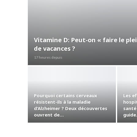
Vitamine D: Peut-on « faire le pl
de vacances ?
17 heures depuis
Pourquoi certains cerveaux
Les ef
résistent-ils à la maladie
hospit
d’Alzheimer ? Deux découvertes
santé 
ouvrent de…
guid