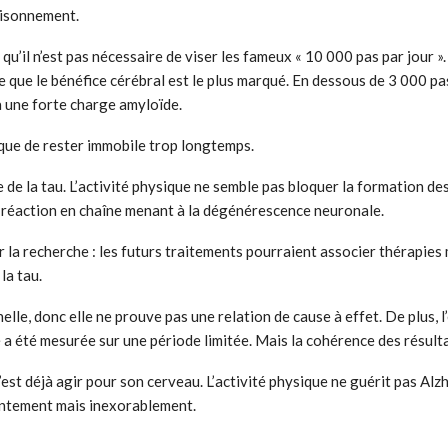
aisonnement.
 qu’il n’est pas nécessaire de viser les fameux « 10 000 pas par jour 
e que le bénéfice cérébral est le plus marqué. En dessous de 3 000 pas,
à une forte charge amyloïde.
que de rester immobile trop longtemps.
ue de la tau. L’activité physique ne semble pas bloquer la formation de
la réaction en chaîne menant à la dégénérescence neuronale.
 la recherche : les futurs traitements pourraient associer thérapies
la tau.
elle, donc elle ne prouve pas une relation de cause à effet. De plus, 
é a été mesurée sur une période limitée. Mais la cohérence des résulta
’est déjà agir pour son cerveau. L’activité physique ne guérit pas Alz
lentement mais inexorablement.