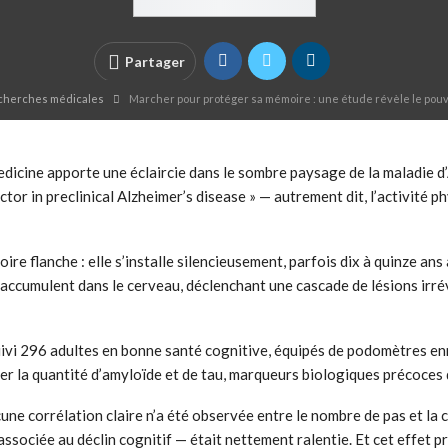
Partager
echerches médicales
Marcher pour protéger sa mémoire : une étude révèle le pouvo
cine apporte une éclaircie dans le sombre paysage de la maladie d’A
factor in preclinical Alzheimer’s disease » — autrement dit, l’activité 
e flanche : elle s’installe silencieusement, parfois dix à quinze ans
 s’accumulent dans le cerveau, déclenchant une cascade de lésions ir
ivi 296 adultes en bonne santé cognitive, équipés de podomètres enr
r la quantité d’amyloïde et de tau, marqueurs biologiques précoces 
cune corrélation claire n’a été observée entre le nombre de pas et la
 associée au déclin cognitif — était nettement ralentie. Et cet effet pr