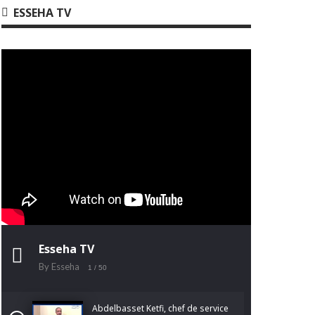
ESSEHA TV
Esseha TV
By Esseha
1
/ 50
Abdelbasset Ketfi, chef de service