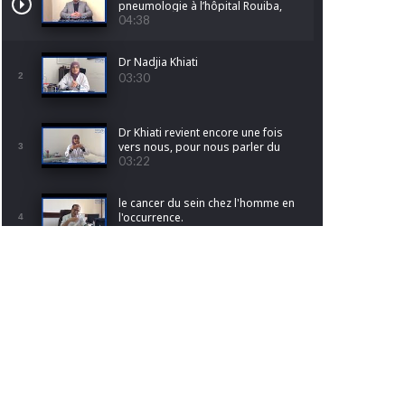
pneumologie à l’hôpital Rouiba,
nous parle du cancer du poumon
04:38
Dr Nadjia Khiati
2
03:30
Dr Khiati revient encore une fois
vers nous, pour nous parler du
3
cancer de l'endomètre.
03:22
le cancer du sein chez l'homme en
l'occurrence.
4
01:20
Pr Djamila Raissi- Kerboua nous
fait découvrir le monde de
5
l'anatomie pathologique
05:50
Pr Karima ACHOUR
6
03:41